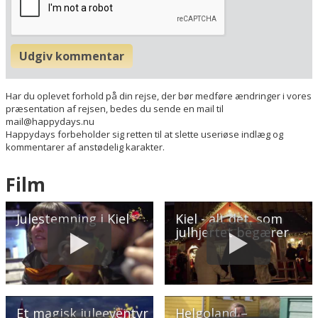
Udgiv kommentar
Har du oplevet forhold på din rejse, der bør medføre ændringer i vores
præsentation af rejsen, bedes du sende en mail til
mail@happydays.nu
Happydays forbeholder sig retten til at slette useriøse indlæg og
kommentarer af anstødelig karakter.
Film
Julestemning i Kiel
Kiel - alt det, som
julhjertet begærer
Et magisk juleeventyr
Helgoland –