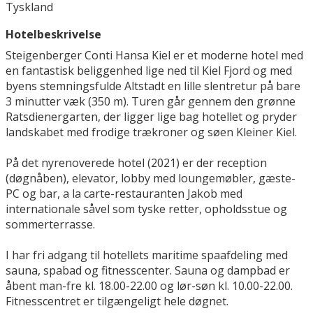
Tyskland
Hotelbeskrivelse
Steigenberger Conti Hansa Kiel er et moderne hotel med
en fantastisk beliggenhed lige ned til Kiel Fjord og med
byens stemningsfulde Altstadt en lille slentretur på bare
3 minutter væk (350 m). Turen går gennem den grønne
Ratsdienergarten, der ligger lige bag hotellet og pryder
landskabet med frodige trækroner og søen Kleiner Kiel.
På det nyrenoverede hotel (2021) er der reception
(døgnåben), elevator, lobby med loungemøbler, gæste-
PC og bar, a la carte-restauranten Jakob med
internationale såvel som tyske retter, opholdsstue og
sommerterrasse.
I har fri adgang til hotellets maritime spaafdeling med
sauna, spabad og fitnesscenter. Sauna og dampbad er
åbent man-fre kl. 18.00-22.00 og lør-søn kl. 10.00-22.00.
Fitnesscentret er tilgængeligt hele døgnet.