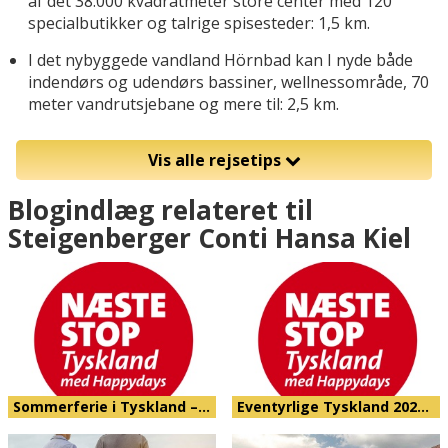
af det 38.000 kvadratmeter store center med 120
specialbutikker og talrige spisesteder: 1,5 km.
I det nybyggede vandland Hörnbad kan I nyde både
indendørs og udendørs bassiner, wellnessområde, 70
meter vandrutsjebane og mere til: 2,5 km.
Vis alle rejsetips
Blogindlæg relateret til
Steigenberger Conti Hansa Kiel
Sommerferie i Tyskland –…
Eventyrlige Tyskland 202…