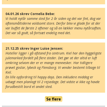
04.01.26 skrev Cornelia Bebe:
Vi holdt nytår samme sted for 2 år siden og det var fint, dog var 
aftensmåltiderne voldsomt store. Derfor blev vi glade for at der 
var buffet de første 2 aftener og så en lækker menu nytårsaften. 
Det var så godt, så fortsæt endelig med det.
21.12.25 skrev Inger Luise Jensen:
Hoteller ligger i gå afstand fra centrum. Kiel har den hyggeligste 
julemarked fordelt på flere steder. Det gør at der altid er luft 
omkring selvom der er er mange mennesker. Har tidligere 
prøvet goslar, lybeck og Flensborg. Vi vender bestemt tilbage til 
Kiel.

En lille opfordring til happy days. Den inkludere middag er 
udsøgt men planlagt til 2 rejsedage. Det vidste vi ikke og havde 
forudbestilt bord et andet sted.
Her ligger hotellet
Vis alle Happydayshoteller i Tyskland
Se flere
Lufthavne
Museer