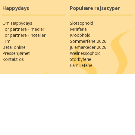
Happydays
Populære rejsetyper
Om Happydays
Slotsophold
For partnere - medier
Miniferie
For partnere - hoteller
Kroophold
Film
Sommerferie 2026
Betal online
Julemarkeder 2026
Pressehjørnet
Wellnessophold
Kontakt os
Storbyferie
Familieferie
Populære destinationer
Generelle links
Kør selv-ferie til Italien
Anmeld os på Trustpilot
Kør selv-ferie til Østrig
Besøg os på Facebook
Kør selv-ferie til Frankrig
Køb et rejsegavekort
Kør selv-ferie til Tyskland
Betal din faktura online
Kør selv-ferie til Sverige
Se vores ændringsgaranti
Kør selv-ferie til Danmark
Udfyld spørgeskema
Kør selv-ferie til Polen
Afbestillingsforsikring
Tilmeld nyhedsbrev