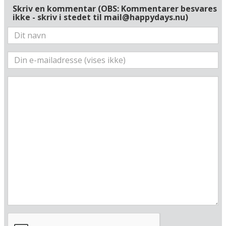
Skriv en kommentar (OBS: Kommentarer besvares
Radius omkring hotel:
ikke - skriv i stedet til mail@happydays.nu)
Find vej til hotellet
Steigenberger Conti Hansa Kiel
Schloßgarten 7
D-24103 Kiel
Tyskland
Din adresse
Beregn rute
❯
Hotellets GPS-koordinater
E 010&deg; 8.552'
N 54&deg; 19.592'