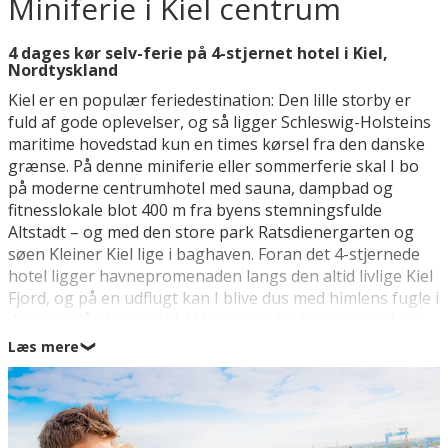
Miniferie i Kiel centrum
4 dages kør selv-ferie på 4-stjernet hotel i Kiel,
Nordtyskland
Kiel er en populær feriedestination: Den lille storby er
fuld af gode oplevelser, og så ligger Schleswig-Holsteins
maritime hovedstad kun en times kørsel fra den danske
grænse. På denne miniferie eller sommerferie skal I bo
på moderne centrumhotel med sauna, dampbad og
fitnesslokale blot 400 m fra byens stemningsfulde
Altstadt – og med den store park Ratsdienergarten og
søen Kleiner Kiel lige i baghaven. Foran det 4-stjernede
hotel ligger havnepromenaden langs den altid livlige Kiel
Fjord, og på en udflugt kan I blive dus med himlens fugle i
den storslåede naturidyl Holsteinische Schweiz med sin
imponerende perlerække af søer – heriblandt den
Læs mere
❯
smukke Grosser Plöner See i Plön (36 km). Tag også på
besøg i hansestaden Lübeck (87 km), der på én gang er
pulserende og nostalgisk, eller tilbring en dag i
Hamburgs summende gader (100 km).