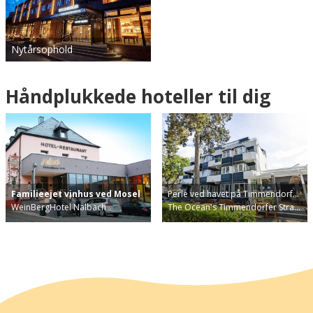
Nytårsophold
Håndplukkede hoteller til dig
Familieejet vinhus ved Mosel
Perle ved havet på Timmendorf…
WeinBergHotel Nalbach
The Ocean's Timmendorfer Stra…