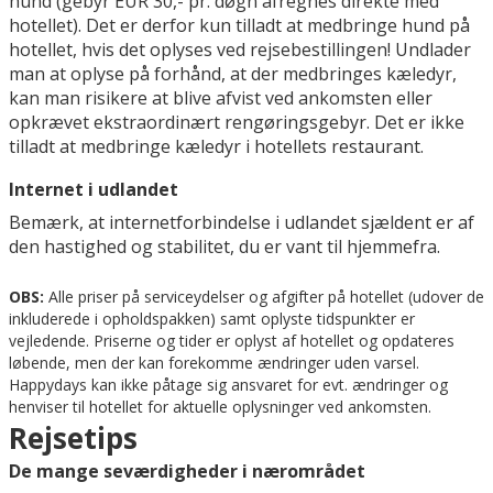
hund (gebyr EUR 30,- pr. døgn afregnes direkte med
hotellet). Det er derfor kun tilladt at medbringe hund på
hotellet, hvis det oplyses ved rejsebestillingen! Undlader
man at oplyse på forhånd, at der medbringes kæledyr,
kan man risikere at blive afvist ved ankomsten eller
opkrævet ekstraordinært rengøringsgebyr. Det er ikke
tilladt at medbringe kæledyr i hotellets restaurant.
Internet i udlandet
Bemærk, at internetforbindelse i udlandet sjældent er af
den hastighed og stabilitet, du er vant til hjemmefra.
OBS:
Alle priser på serviceydelser og afgifter på hotellet (udover de
inkluderede i opholdspakken) samt oplyste tidspunkter er
vejledende. Priserne og tider er oplyst af hotellet og opdateres
løbende, men der kan forekomme ændringer uden varsel.
Happydays kan ikke påtage sig ansvaret for evt. ændringer og
henviser til hotellet for aktuelle oplysninger ved ankomsten.
Rejsetips
De mange seværdigheder i nærområdet