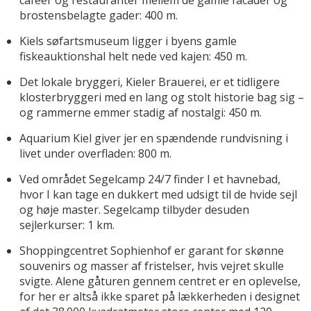
caféer og restauranter mellem de gamle facader og
brostensbelagte gader: 400 m.
Kiels søfartsmuseum ligger i byens gamle
fiskeauktionshal helt nede ved kajen: 450 m.
Det lokale bryggeri, Kieler Brauerei, er et tidligere
klosterbryggeri med en lang og stolt historie bag sig –
og rammerne emmer stadig af nostalgi: 450 m.
Aquarium Kiel giver jer en spændende rundvisning i
livet under overfladen: 800 m.
Ved området Segelcamp 24/7 finder I et havnebad,
hvor I kan tage en dukkert med udsigt til de hvide sejl
og høje master. Segelcamp tilbyder desuden
sejlerkurser: 1 km.
Shoppingcentret Sophienhof er garant for skønne
souvenirs og masser af fristelser, hvis vejret skulle
svigte. Alene gåturen gennem centret er en oplevelse,
for her er altså ikke sparet på lækkerheden i designet