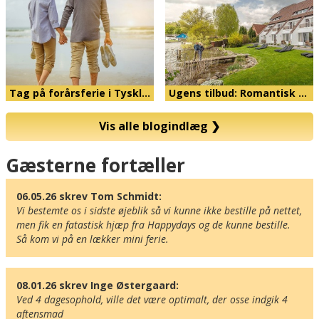
Tag på forårsferie i Tyskl…
Ugens tilbud: Romantisk …
Vis alle blogindlæg
❯
Kort
Gæsterne fortæller
06.05.26 skrev Tom Schmidt:
Vi bestemte os i sidste øjeblik så vi kunne ikke bestille på nettet, 
men fik en fatastisk hjæp fra Happydays og de kunne bestille. 
Så kom vi på en lækker mini ferie.
08.01.26 skrev Inge Østergaard:
Ved 4 dagesophold, ville det være optimalt, der osse indgik 4 
aftensmad