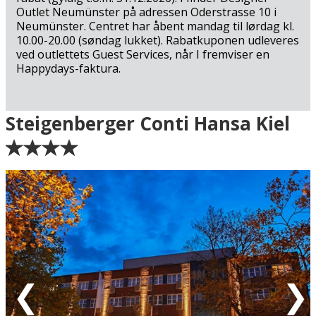
Outlet Neumünster på adressen Oderstrasse 10 i
Neumünster. Centret har åbent mandag til lørdag kl.
10.00-20.00 (søndag lukket). Rabatkuponen udleveres
ved outlettets Guest Services, når I fremviser en
Happydays-faktura.
Ankomst
Steigenberger Conti Hansa Kiel
Grøn = Ankomstdatoen er ledig (bookingen går glat
igennem)
Gul = Ankomstdatoen er måske ledig (kan
bookes/reserveres - vi vender tilbage med endelig
bekræftelse)
Rød = Ankomstdatoen er udsolgt
Hvid = Ingen ankomst mulig
Eventuel rabat er fratrukket de oplyste priser.