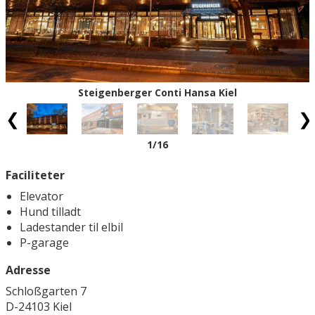
Steigenberger Conti Hansa Kiel
1
/16
Faciliteter
Elevator
Hund tilladt
Ladestander til elbil
P-garage
Adresse
Schloßgarten 7
D-24103 Kiel