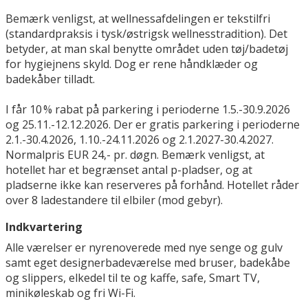
Bemærk venligst, at wellnessafdelingen er tekstilfri
(standardpraksis i tysk/østrigsk wellnesstradition). Det
betyder, at man skal benytte området uden tøj/badetøj
for hygiejnens skyld. Dog er rene håndklæder og
badekåber tilladt.
I får 10 % rabat på parkering i perioderne 1.5.-30.9.2026
og 25.11.-12.12.2026. Der er gratis parkering i perioderne
2.1.-30.4.2026, 1.10.-24.11.2026 og 2.1.2027-30.4.2027.
Normalpris EUR 24,- pr. døgn. Bemærk venligst, at
hotellet har et begrænset antal p-pladser, og at
pladserne ikke kan reserveres på forhånd. Hotellet råder
over 8 ladestandere til elbiler (mod gebyr).
Indkvartering
Alle værelser er nyrenoverede med nye senge og gulv
samt eget designerbadeværelse med bruser, badekåbe
og slippers, elkedel til te og kaffe, safe, Smart TV,
minikøleskab og fri Wi-Fi.