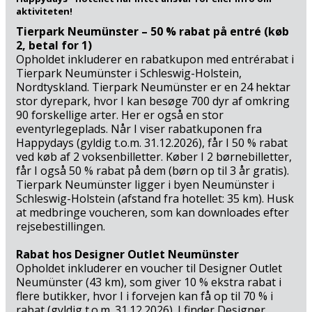
(2,5 km) venter lækre stunder i wellnessafdelingen og
aktiviteten!
forfriskende svømmeture i de indendørs og udendørs
Tierpark Neumünster – 50 % rabat på entré (køb
bassiner. Den helt store blomsteridyl folder sig ud i Kiels
2, betal for 1)
botaniske have (4 km), som ligger i bydelen Ravensberg,
Opholdet inkluderer en rabatkupon med entrérabat i
Tierpark Neumünster i Schleswig-Holstein,
og på en lidt længere udflugt kan I opleve seværdigheder
Nordtyskland. Tierpark Neumünster er en 24 hektar
som Designer Outlet Neumünster (43 km),
stor dyrepark, hvor I kan besøge 700 dyr af omkring
forlystelsesparadiset Hansa-Park (65 km) eller kanalbyen
90 forskellige arter. Her er også en stor
Friedrichstadt (85 km), der også kaldes for ”Lille
eventyrlegeplads. Når I viser rabatkuponen fra
Amsterdam”. Rigtig god miniferie i Kiel og Nordtyskland!
Happydays (gyldig t.o.m. 31.12.2026), får I 50 % rabat
ved køb af 2 voksenbilletter. Køber I 2 børnebilletter,
får I også 50 % rabat på dem (børn op til 3 år gratis).
Tierpark Neumünster ligger i byen Neumünster i
Schleswig-Holstein (afstand fra hotellet: 35 km). Husk
at medbringe voucheren, som kan downloades efter
rejsebestillingen.
Rabat hos Designer Outlet Neumünster
Opholdet inkluderer en voucher til Designer Outlet
Neumünster (43 km), som giver 10 % ekstra rabat i
flere butikker, hvor I i forvejen kan få op til 70 % i
rabat (gyldig t.o.m. 31.12.2026). I finder Designer