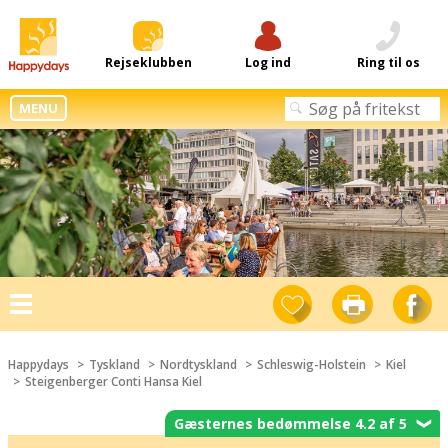
Rejseklubben
Log ind
Ring til os
MENU
Toggle
navigation
Happydays
Tyskland
Nordtyskland
Schleswig-Holstein
Kiel
Steigenberger Conti Hansa Kiel
Gæsternes bedømmelse 4.2 af 5
❯