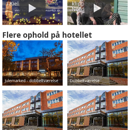
i Kiel
klippeøerne i
Nordsøen
Flere ophold på hotellet
Julemarked - dobbeltværelse
Dobbeltværelse