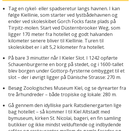
Tag en cykel- eller spadseretur langs havnen. I kan
følge Kiellinie, som starter ved lystbådehavnen og
ender ved skoleskibet Gorch Focks faste plads på
Tirpitz-molen. Start ved Düsternbrooker Weg, som
ligger 170 meter fra hotellet og godt halvanden
kilometer senere bliver til Kiellinie. Turen til
skoleskibet er i alt 5,2 kilometer fra hotellet.
På bare 3 minutter når I Kieler Slot. I 1242 opførte
Schauenburgerne en borg på stedet, og i 1600-tallet
blev borgen under Gottorp-fyrsterne ombygget til et
slot – der i øvrigt ligger på Dänische Strasse: 270 m.
Besøg Zoologisches Museum Kiel, og se dyrearter fra
tre århundreder – både tropiske og lokale: 280 m.
Gå gennem den idylliske park Ratsdienergarten lige
bag hotellet – så kommer I til Kiel Altstadt med
bymuseum, kirken St. Nicolai, bageri, en fin samling
butikker og ikke mindst velduftende og indbydende