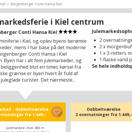
Kiel
Steigenberger Conti Hansa Kiel
markedsferie i Kiel centrum
Julemarkedsophold
nberger Conti Hansa Kiel
2 overnatning
miniferie i Kiel, og oplev byens berømte
2 x morgenbuf
keder, mens I har base på det moderne
1 x 3-retters 
teigenberger Conti Hansa i Kiel
1 flaske vand 
. Byen har i alt fem julemarkeder, og
Se hele indhold
 beliggenhed blot en times kørsel fra
ske grænse er byen hvert år fuld af
 juleglade turister. Det nærmeste
ed folder sig ud i Kiels Altstadt (400 m)
s gaden Holstenstrasse, der skærer
den gamle bymidte med sine tusindvis
ys og talrige boder fulde af gløgg,
arked - dobbeltværelse
Dobbeltværelse
og gaveidéer. De traditionsrige
ernatninger fra
1.449,-
2 overnatninger fra
1.449,-
certer fylder gaderne med den helt
usikalske stemning, og ved
Julemarked i Kiel: 400 m
negården (1,5 km) står det smukke