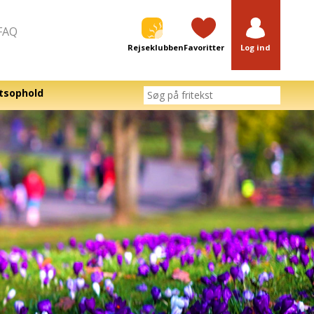
FAQ
Rejseklubben
Favoritter
Log ind
tsophold