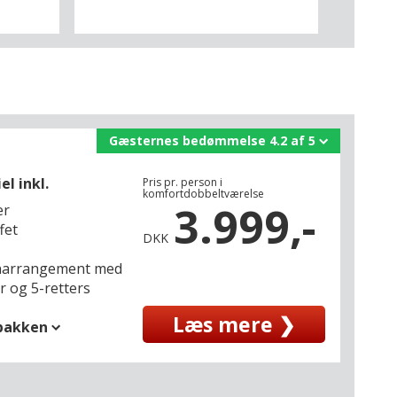
Gæsternes bedømmelse 4.2 af 5
el inkl.
Pris pr. person i
komfortdobbeltværelse
3.999,-
er
fet
DKK
enarrangement med
 og 5-retters
Læs mere ❯
spakken