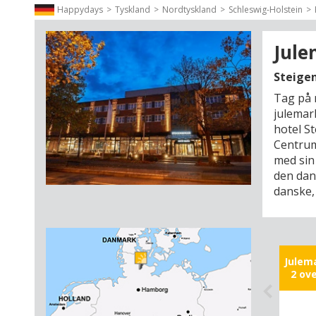
Happydays
Tyskland
Nordtyskland
Schleswig-Holstein
Jule
Steige
Tag på 
julemar
hotel S
Centrum
med sin
den dan
danske,
julemark
og lang
gennem 
af julel
Julem
godter 
2 ov
julekon
rette m
hovedba