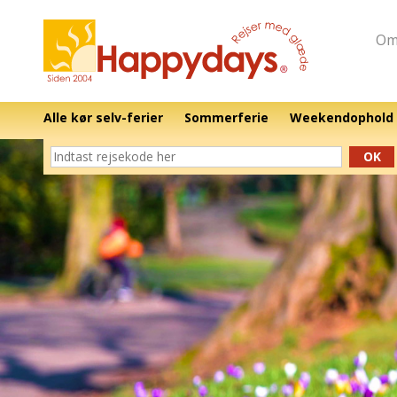
Om
Alle kør selv-ferier
Sommerferie
Weekendophold
OK