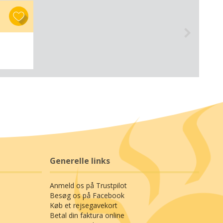
Generelle links
Anmeld os på Trustpilot
Besøg os på Facebook
Køb et rejsegavekort
Betal din faktura online