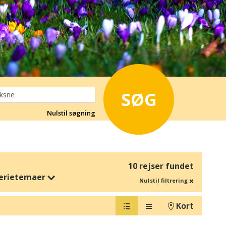
SØG
Nulstil søgning
10 rejser fundet
erietemaer
Nulstil filtrering
Kort