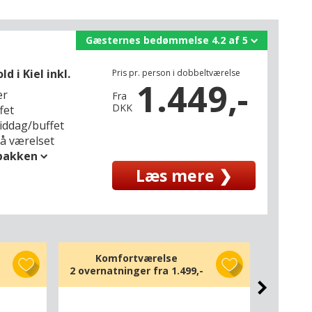
Gæsternes bedømmelse 4.2 af 5
 i Kiel inkl.
Pris pr. person i dobbeltværelse
1.449,-
er
Fra
DKK
fet
middag/buffet
på værelset
spakken
Læs mere ❯
Komfortværelse
Do
2 overnatninger fra
1.499,-
3 overn