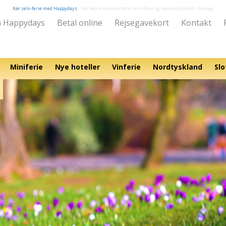
Kør selv-ferie med Happydays
- lidt bedre sommerferie, miniferie og weekendophold i Europa
 Happydays
Betal online
Rejsegavekort
Kontakt
Miniferie
Nye hoteller
Vinferie
Nordtyskland
Slo