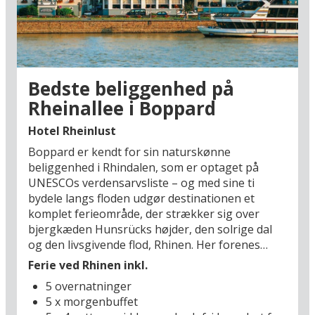
Bedste beliggenhed på
Rheinallee i Boppard
Hotel Rheinlust
Boppard er kendt for sin naturskønne
beliggenhed i Rhindalen, som er optaget på
UNESCOs verdensarvsliste – og med sine ti
bydele langs floden udgør destinationen et
komplet ferieområde, der strækker sig over
bjergkæden Hunsrücks højder, den solrige dal
og den livsgivende flod, Rhinen. Her forenes
rolige, naturskønne vandreruter med livlige
Ferie ved Rhinen inkl.
torve og stræder – og I kan kombinere natur,
5 overnatninger
kultur og gastronomi på en udsøgt måde for at
5 x morgenbuffet
skabe uforglemmelige ferieminder. Jeres