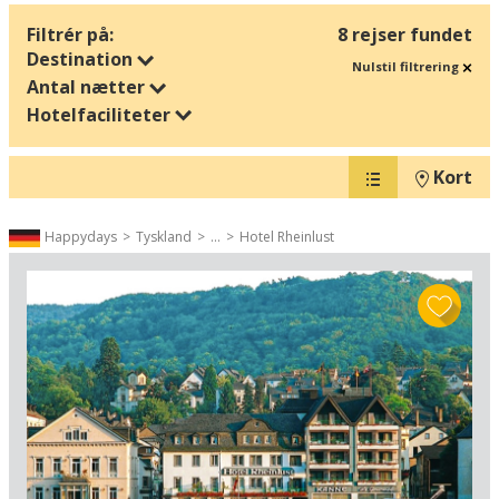
Filtrér på:
8 rejser fundet
Destination
Nulstil filtrering
Antal nætter
Hotelfaciliteter
Kort
Happydays
Tyskland
...
Hotel Rheinlust