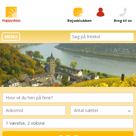
Rejseklubben
Log ind
Ring til os
MENU