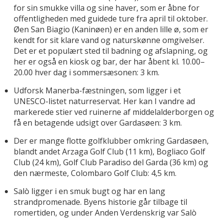
for sin smukke villa og sine haver, som er åbne for
offentligheden med guidede ture fra april til oktober.
Øen San Biagio (Kaninøen) er en anden lille ø, som er
kendt for sit klare vand og naturskønne omgivelser.
Det er et populært sted til badning og afslapning, og
her er også en kiosk og bar, der har åbent kl. 10.00–
20.00 hver dag i sommersæsonen: 3 km.
Udforsk Manerba-fæstningen, som ligger i et
UNESCO-listet naturreservat. Her kan I vandre ad
markerede stier ved ruinerne af middelalderborgen og
få en betagende udsigt over Gardasøen: 3 km.
Der er mange flotte golfklubber omkring Gardasøen,
blandt andet Arzaga Golf Club (11 km), Bogliaco Golf
Club (24 km), Golf Club Paradiso del Garda (36 km) og
den nærmeste, Colombaro Golf Club: 4,5 km.
Salò ligger i en smuk bugt og har en lang
strandpromenade. Byens historie går tilbage til
romertiden, og under Anden Verdenskrig var Salò