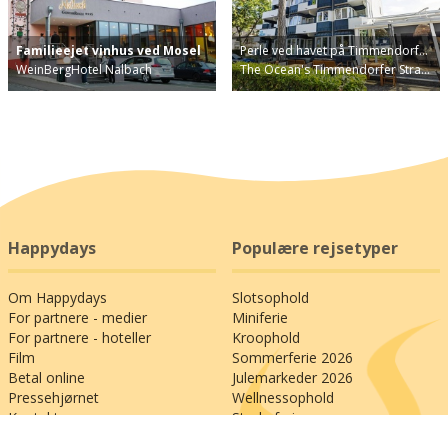
Familieejet vinhus ved Mosel
Perle ved havet på Timmendorf…
WeinBergHotel Nalbach
The Ocean's Timmendorfer Stra…
Happydays
Populære rejsetyper
Om Happydays
Slotsophold
For partnere - medier
Miniferie
For partnere - hoteller
Kroophold
Film
Sommerferie 2026
Betal online
Julemarkeder 2026
Pressehjørnet
Wellnessophold
Kontakt os
Storbyferie
Familieferie