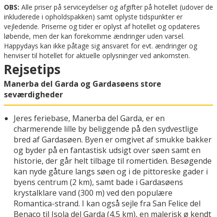
OBS:
Alle priser på serviceydelser og afgifter på hotellet (udover de
inkluderede i opholdspakken) samt oplyste tidspunkter er
vejledende. Priserne og tider er oplyst af hotellet og opdateres
løbende, men der kan forekomme ændringer uden varsel.
Happydays kan ikke påtage sig ansvaret for evt. ændringer og
henviser til hotellet for aktuelle oplysninger ved ankomsten.
Rejsetips
Manerba del Garda og Gardasøens store
seværdigheder
Jeres feriebase, Manerba del Garda, er en
charmerende lille by beliggende på den sydvestlige
bred af Gardasøen. Byen er omgivet af smukke bakker
og byder på en fantastisk udsigt over søen samt en
historie, der går helt tilbage til romertiden. Besøgende
kan nyde gåture langs søen og i de pittoreske gader i
byens centrum (2 km), samt bade i Gardasøens
krystalklare vand (300 m) ved den populære
Romantica-strand. I kan også sejle fra San Felice del
Benaco til Isola del Garda (4,5 km), en malerisk ø kendt