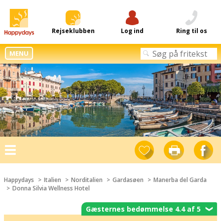
Rejseklubben
Log ind
Ring til os
MENU
Toggle
navigation
Happydays
Italien
Norditalien
Gardasøen
Manerba del Garda
Donna Silvia Wellness Hotel
Gæsternes bedømmelse 4.4 af 5
❯