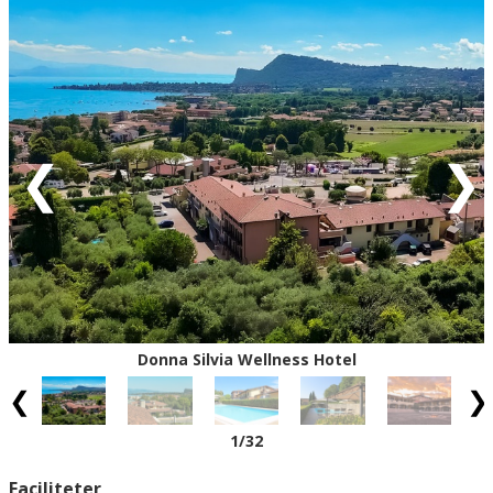
Gul = Ankomstdatoen er måske ledig (kan
bookes/reserveres - vi vender tilbage med endelig
bekræftelse)
Rød = Ankomstdatoen er udsolgt
Hvid = Ingen ankomst mulig
Eventuel rabat er fratrukket de oplyste priser.
Donna Silvia Wellness Hotel
1
/32
Faciliteter