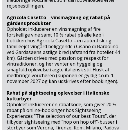
medbringe voucheren, som kan downloades efter
den nærmeste, Colombaro Golf Club, ligger kun 4,5 km
rejsebestillingen.
fra hotellet. Lad også Gardasøens glitrende vand blive
jeres vejviser på en uforglemmelig sightseeingtur: Stig
Agricola Casetto – vinsmagning og rabat på
ombord på en komfortabel udflugtsbåd og oplev søens
gårdens produkter
dramatiske kystlinje, charmerende kystbyer og
Opholdet inkluderer en vinsmagning af fire
forskellige vine samt 10 % rabat på alle køb i
imponerende udsigter fra et helt nyt perspektiv. Der
butikken hos Agricola Casetto – en autentisk og
venter en nydelsesrig sommer ved Gardasøen på et
familieejet vingård beliggende i Cisano di Bardolino
komfortabelt hotel, som passer både til feriefamilien og
ved Gardasøens østlige bred (afstand fra hotellet 44
jer, der er på romantisk parferie.
km). Gården drives med passion og respekt for
vintraditioner, og her venter en hyggelig og
smagfuld oplevelse i ægte italiensk stil. Husk at
medbringe voucheren (kuponen er gyldig t.o.m. 1.
november 2027 og kan udskrives efter bookingen).
Rabat på sightseeing oplevelser i italienske
kulturbyer
Opholdet inkluderer en rabatkode, som giver 20 %
rabat på online-bookinger hos Sightseeing
Experiences ”The selection of our best Tours”, der
tilbyder sightseeing med ”hop on hop off”-busser i
storbyer som Verona, Firenze, Rom, Milano, Padova