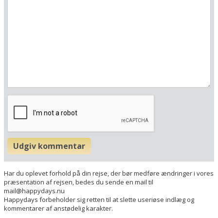
Her ligger hotellet
Vis alle Happydayshoteller i Italien
Lufthavne
Udgiv kommentar
Museer
Radius omkring hotel:
Har du oplevet forhold på din rejse, der bør medføre ændringer i vores
præsentation af rejsen, bedes du sende en mail til
mail@happydays.nu
Find vej til hotellet
Happydays forbeholder sig retten til at slette useriøse indlæg og
Donna Silvia Wellness Hotel
kommentarer af anstødelig karakter.
Viale Catullo, 1