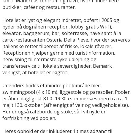
km til Manerbas centrum og havn, hvor I finder flere
butikker, caféer og restauranter.
Hotellet er lyst og elegant indrettet, opført i 2005 og
byder på døgnåben reception, lobby, gratis Wi-Fi,
elevator, bagagerum, bar, solterrasse, have samt à la
carte-restauranten Osteria Della Pieve, hvor der serveres
italienske retter tilberedt af friske, lokale råvarer.
Receptionen hjælper gerne med turistinformation,
henvisning til nærmeste cykeludlejning og
transferservice til lokale seværdigheder. Bemærk
venligst, at hotellet er røgfrit.
Udendørs findes et mindre poolområde med
swimmingpool (4 x 10 m), liggestole og parasoller. Poolen
er åben dagligt kl. 8.00–19.30 i sommersæsonen fra ca. 1.
maj til 30. oktober (afhængigt af vejr og vedligeholdelse).
Her er også caféborde og stole, så I vil nyde en
forfriskning ved poolen.
I jeres ophold er der inkluderet 1 times adgang til