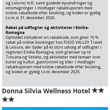
og Livorno m.fl., samt guidede byvandringer og
vinsmagninger. I modtager rabatkuponen med
online-rabatkode efter booking, og koden er gyldig
t.o.m. d. 31. december 2026.
Rabat på udflugter og aktiviteter i Emilia-
Romagna
Opholdet inkluderer en rabatkode, som giver 15 %
rabat på online-bookinger hos FOOD VALLEY Travel
& Leisure, der byder på et stort udvalg af udflugter i
regionen Emilia-Romagna, som grænser op til
Toscana og Veneto, og aktiviteter med temaer som
kunst og kultur, gastronomi og biler. I modtager
rabatkuponen med online rabatkode efter booking,
og koden er gyldig t.o.m. december 2025.
Ankomst
Donna Silvia Wellness Hotel
Grøn = Ankomstdatoen er ledig (bookingen går glat
igennem)