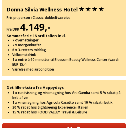
Donna Silvia Wellness Hotel
Pris pr. person i Classic-dobbeltværelse
4.149,-
Fra DKK
Sommerferie i Norditalien inkl.
7 overnatninger
7 x morgenbuffet
6 x 3-retters middag
Velkomstdrink
1 x entré á 60 minutter til Blossom Beauty Wellness Center (værdi
EUR 15,-)
Værelse med aircondition
Det lille ekstra fra Happydays
1 x rundvisning og vinsmagning hos Vini Gamba samt 5 % rabat på
køb af vin
1 x vinsmagning hos Agricola Casetto samt 10 % rabat i butik
20 % rabat hos Sightseeing Experience i Italien
15 % rabat hos FOOD VALLEY Travel & Leisure