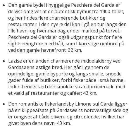
Den gamle bydel i hyggelige Peschiera del Garda er
delvist omgivet af en autentisk bymur fra 1400-tallet,
og her findes flere charmerende butikker og
restauranter. I den nyere del kan I gå en tur langs den
lille havn, og hver mandag er der marked på torvet.
Peschiera del Garda er også udgangspunkt for flere
sightseeingture med båd, som I kan stige ombord på
ved den gamle havnefront: 32 km.
Lazise er en anden charmerende middelalderby ved
Gardasøens østlige bred. Her går I gennem de
oprindelige, gamle byporte og langs smalle, snoede
gader fulde af butikker, forbi fiskerbåde i små havne,
inden I ender ved den smukke strandpromenade med
et væld af restauranter og caféer: 43 km.
Den romantiske fiskerlandsby Limone sul Garda ligger
på en klippeafsats på Gardasøens nordvestlige side og
er omgivet af både oliven- og citronlunde, hvilket har
givet byen dens navn: 43 km.