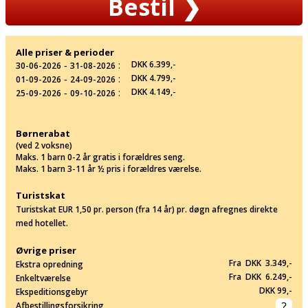
Bestil
❯
Alle priser & perioder
‐
:
DKK 6.399,-
30-06-2026
31-08-2026
‐
:
DKK 4.799,-
01-09-2026
24-09-2026
‐
:
DKK 4.149,-
25-09-2026
09-10-2026
Børnerabat
(ved 2 voksne)
Maks. 1 barn 0-2 år gratis i forældres seng.
Maks. 1 barn 3-11 år ½ pris i forældres værelse.
Turistskat
Turistskat EUR 1,50 pr. person (fra 14 år) pr. døgn afregnes direkte
med hotellet.
Øvrige priser
Fra DKK 3.349,-
Ekstra opredning
Fra DKK 6.249,-
Enkeltværelse
DKK 99,-
Ekspeditionsgebyr
Afbestillingsforsikring