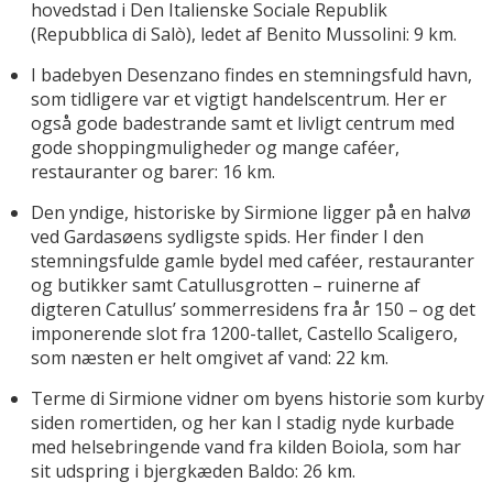
hovedstad i Den Italienske Sociale Republik
(Repubblica di Salò), ledet af Benito Mussolini: 9 km.
I badebyen Desenzano findes en stemningsfuld havn,
som tidligere var et vigtigt handelscentrum. Her er
også gode badestrande samt et livligt centrum med
gode shoppingmuligheder og mange caféer,
restauranter og barer: 16 km.
Den yndige, historiske by Sirmione ligger på en halvø
ved Gardasøens sydligste spids. Her finder I den
stemningsfulde gamle bydel med caféer, restauranter
og butikker samt Catullusgrotten – ruinerne af
digteren Catullus’ sommerresidens fra år 150 – og det
imponerende slot fra 1200-tallet, Castello Scaligero,
som næsten er helt omgivet af vand: 22 km.
Terme di Sirmione vidner om byens historie som kurby
siden romertiden, og her kan I stadig nyde kurbade
med helsebringende vand fra kilden Boiola, som har
sit udspring i bjergkæden Baldo: 26 km.