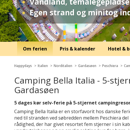
Vandland, temalegepladser
Egen strand og minitog ind
Om ferien
Pris & kalender
Hotel & b
Happydays
Italien
Norditalien
Gardasøen
Peschiera
Cam
Camping Bella Italia - 5-stje
Gardasøen
5 dages kør selv-ferie på 5-stjernet campingresor
Camping Bella Italia er en storfavorit hos danske fer
ned til stranden ved søbredden mellem Peschiera del Ga
rådighed, der har givet resortet fem stjerner i sin 