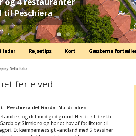
 og 4 restauranter
 til Peschiera
illeder
Rejsetips
Kort
Gæsterne fortælle
ping Bella Italia
rnet ferie ved
t i Peschiera del Garda, Norditalien
iefamilier, og det med god grund: Her bor I direkte
rda og Sirmione og har et hav af faciliteter til
kategori. Et kæmpemæssigt vandland med 5 bassiner,