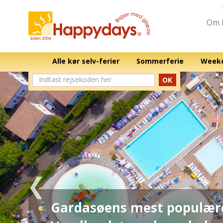
Om 
Alle kør selv-ferier
Sommerferie
Weeke
OK
Gardasøens mest populær