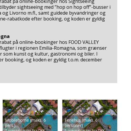
 rabat på online-bookinger hos Sightseeing
 tilbyder sightseeing med ”hop on hop off”-busser i
 og Livorno m.fl., samt guidede byvandringer og
e-rabatkode efter booking, og koden er gyldig
agna
% rabat på online-bookinger hos FOOD VALLEY
udflugter i regionen Emilia-Romagna, som grænser
r som kunst og kultur, gastronomi og biler. I
 booking, og koden er gyldig t.o.m. december
Rød =
Hvid = Ingen
Glæder ved Gardasøen året rundt
ade in. Däremot skulle vi fylla i en massa uppgifter som 
Ankomstdatoen er
ankomst mulig
t på billetter til de største forlystelsesparker i
py Days. Det fanns mycket att göra i anläggningen. Det finns 
udsolgt
estille billetter til operaforestillingerne i Verona
e kanske satsa mer på samarbete med dessa så att man kan 
Mobilehome (maks. 6
Feriehus (maks. 6
en och hade allt vi behövde. Vi är nöjda med vår vistelse på 
pers.)
personer)
7
overnatninger
Fra DKK
5
overnatninger
Fra DKK