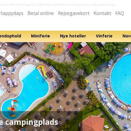
Kør selv-ferie med Happydays
- lidt bedre sommerferie, miniferie og weekendophold i Europa
Happydays
Betal online
Rejsegavekort
Kontakt
FAQ
ndophold
Miniferie
Nye hoteller
Vinferie
Nor
e campingplads