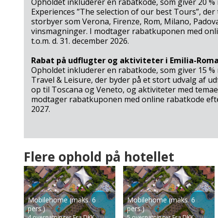
Opholdet inkluderer en rabatkode, som giver 20 %
Experiences ”The selection of our best Tours”, der
storbyer som Verona, Firenze, Rom, Milano, Padova
vinsmagninger. I modtager rabatkuponen med onlin
t.o.m. d. 31. december 2026.
Rabat på udflugter og aktiviteter i Emilia-Rom
Opholdet inkluderer en rabatkode, som giver 15 
Travel & Leisure, der byder på et stort udvalg af 
op til Toscana og Veneto, og aktiviteter med temae
modtager rabatkuponen med online rabatkode efter
2027.
Ankomst
Camping Bella Italia
Rejsetips
Kort
Gæsterne fortæller
Film
Flere ophold på hotellet
Familiens feriefavoritter ved Gardasøen
27.10.24 skrev Patricia Serti Kouro:
Grøn =
Gul =
Camping Bella Italia - en feriedrøm for hele
Vi anlände på kvällen och det fanns ingen lång kö när vi check
Ankomstdatoen er
Ankomstdatoen er
I campingpladsens reception kan I bestille og få raba
familien
email, adress osv. Det kan man tycka att de kunde fått av Hap
ledig (bookingen går
måske ledig (kan
området. De kan desuden være behjælpelige med at b
också flera restauranger och supermarket. Happy Days skull
glat igennem)
bookes/reserveres -
Mobilehome (maks. 6
Mobilehome (maks. 6
Arena, hvis det har interesse.
äta tex frukost till förmånligt pris eller middag. Stugan var r
vi vender tilbage med
pers.)
pers.)
Bella Italia.
endelig bekræftelse)
4
overnatninger
Fra DKK
5
overnatninger
Fra DKK