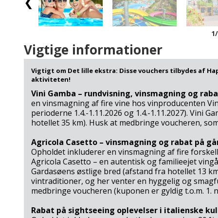
1
Vigtige informationer
Vigtigt om Det lille ekstra: Disse vouchers tilbydes af Ha
aktiviteten!
Vini Gamba – rundvisning, vinsmagning og raba
en vinsmagning af fire vine hos vinproducenten Vini
perioderne 1.4.-1.11.2026 og 1.4.-1.11.2027). Vini Ga
hotellet 35 km). Husk at medbringe voucheren, som
Agricola Casetto – vinsmagning og rabat på gå
Opholdet inkluderer en vinsmagning af fire forskell
Agricola Casetto – en autentisk og familieejet ving
Gardasøens østlige bred (afstand fra hotellet 13 k
vintraditioner, og her venter en hyggelig og smagful
medbringe voucheren (kuponen er gyldig t.o.m. 1. 
Rabat på sightseeing oplevelser i italienske ku