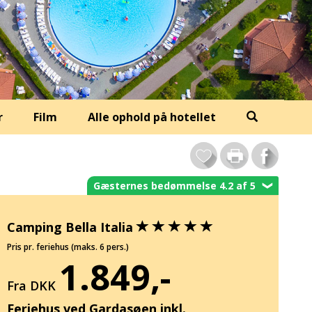
r
Film
Alle ophold på hotellet
Gæsternes bedømmelse 4.2 af 5
❯
Camping Bella Italia
Pris pr. feriehus (maks. 6 pers.)
1.849,-
Fra DKK
Feriehus ved Gardasøen inkl.