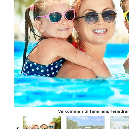
farvestrålende facader fyldt med blomster, som skab
gør byen til et eftertragtet mål for turister fra he
smuk beliggenhed på sin egen halvø i Gardasøen, og he
den nordligste del af byen, og de enorme ruiner af d
nogle få hundrede meter herfra. I kan også stige om
fra havnen i Peschiera del Garda (2 km) og se hele h
over søen til romantiske Garda by – en rigtig feriekla
Velkommen til familiens feriedrøm