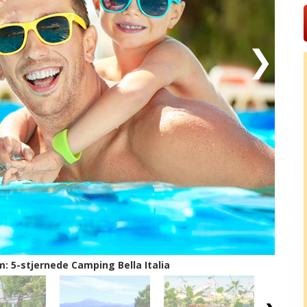
er en unik charme og intim atmosfære, der hvert år
le verden. Sirmione er en gammel romersk kurby med en
r troner slottet Scaligero over det klare vandspejl i
en romerske poet Catullus’ sommervilla kan opleves
bord på en af de mange sightseeingbåde, som sejler
erligheden fra vandsiden, og med færgen kan I sejle
ssiker.
: 5-stjernede Camping Bella Italia