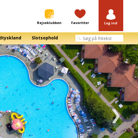
Rejseklubben
Favoritter
Log ind
dtyskland
Slotsophold