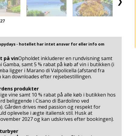
/27
ppydays - hotellet har intet ansvar for eller info om
t på vin
Opholdet inkluderer en rundvisning samt
 Gamba, samt 5 % rabat på køb af vin i butikken (i
mba ligger i Marano di Valpolicella (afstand fra
 kan downloades efter rejsebestillingen.
rdens produkter
ige vine samt 10 % rabat på alle køb i butikken hos
ård beliggende i Cisano di Bardolino ved
m). Gården drives med passion og respekt for
d oplevelse i ægte italiensk stil. Husk at
november 2027 og kan udskrives efter bookingen).
lturbyer