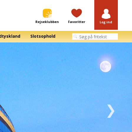
Rejseklubben
Favoritter
Log ind
dtyskland
Slotsophold