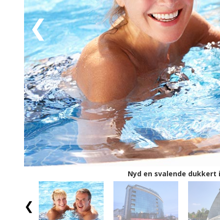
En sommerferie i Veneto byder på italienske sommerg
buon viaggio
- rigtig god rejse!
Nyd en svalende dukkert 