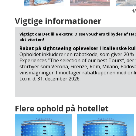
1
Vigtige informationer
Vigtigt om Det lille ekstra: Disse vouchers tilbydes af Ha
aktiviteten!
Rabat på sightseeing oplevelser i italienske ku
Opholdet inkluderer en rabatkode, som giver 20 %
Experiences ”The selection of our best Tours”, der
storbyer som Verona, Firenze, Rom, Milano, Padova
vinsmagninger. I modtager rabatkuponen med onlin
t.o.m. d. 31. december 2026.
Ankomst
Alexander Palace
Rejsetips
Kort
Gæsterne fortæller
Film
Flere ophold på hotellet
Seværdigheder og oplevelser
Ingen gæster har kommenteret på dette hotel - endnu! Har 
Grøn =
Gul =
oplevelse eller smide et godt tip til rejsen i kommentarfeltet
Strada del Prosecco
Ankomstdatoen er
Ankomstdatoen er
Lige ved siden af hotellet ligger et stort poolan
ledig (bookingen går
måske ledig (kan
Skriv en kommentar (OBS: Kommentarer besvares
Euganei-bakkerne i de indendørs og udendørs bass
glat igennem)
bookes/reserveres -