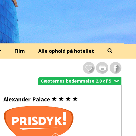
r
Film
Alle ophold på hotellet
Gæsternes bedømmelse 2.8 af 5
❯
Alexander Palace