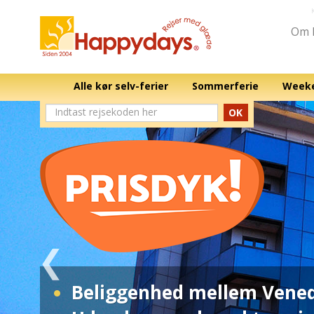
Om 
Alle kør selv-ferier
Sommerferie
Weeke
OK
Beliggenhed mellem Vened