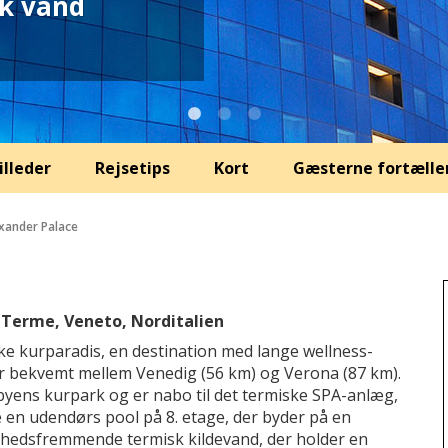
k vand
illeder
Rejsetips
Kort
Gæsterne fortælle
xander Palace
o Terme, Veneto, Norditalien
ke kurparadis, en destination med lange wellness-
gger bekvemt mellem Venedig (56 km) og Verona (87 km).
 byens kurpark og er nabo til det termiske SPA-anlæg,
 en udendørs pool på 8. etage, der byder på en
ndhedsfremmende termisk kildevand, der holder en