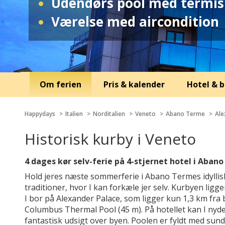
Udendørs pool med termis
Værelse med aircondition
Om ferien
Pris & kalender
Hotel & b
Happydays
Italien
Norditalien
Veneto
Abano Terme
Ale
Historisk kurby i Veneto
4 dages kør selv-ferie på 4-stjernet hotel i Aban
Hold jeres næste sommerferie i Abano Termes idyllis
traditioner, hvor I kan forkæle jer selv. Kurbyen li
I bor på Alexander Palace, som ligger kun 1,3 km fra
Columbus Thermal Pool (45 m). På hotellet kan I nyde
fantastisk udsigt over byen. Poolen er fyldt med su