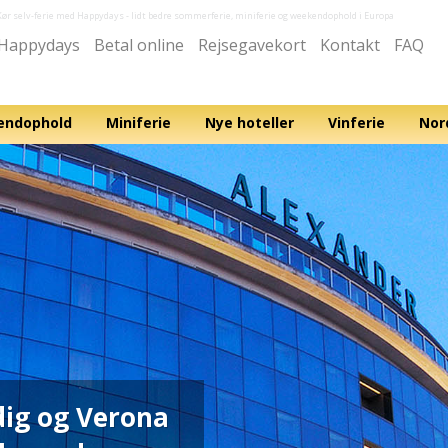
Kør selv-ferie med Happydays
- lidt bedre sommerferie, miniferie og weekendophold i Europa
Happydays
Betal online
Rejsegavekort
Kontakt
FAQ
ndophold
Miniferie
Nye hoteller
Vinferie
Nor
ig og Verona