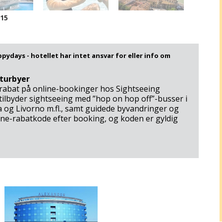
/15
ppydays - hotellet har intet ansvar for eller info om
lturbyer
 rabat på online-bookinger hos Sightseeing
 tilbyder sightseeing med ”hop on hop off”-busser i
 og Livorno m.fl., samt guidede byvandringer og
e-rabatkode efter booking, og koden er gyldig
du været gæst, er du meget velkommen til at skrive om din
Rød =
Hvid = Ingen
 herunder.
Venedig - Adriaterhavets dronning
Ankomstdatoen er
ankomst mulig
læg, Columbus Thermal Pool, med termisk vand fra
udsolgt
 ikke - skriv i stedet til mail@happydays.nu)
iner: 45 m.