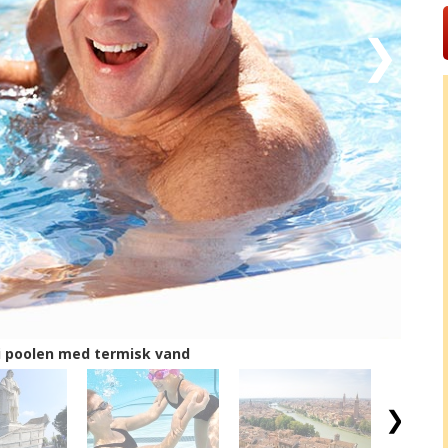
læder for enhver smag, og tilbage er der kun at sige
i poolen med termisk vand