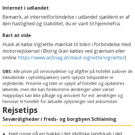
Internet i udlandet
Bemærk, at internetforbindelse i udlandet sjældent er af
den hastighed og stabilitet, du er vant til hjemmefra.
Rart at vide
Husk at købe Vignette-mærkat til bilen i forbindelse med
motorvejskørsel i Østrig (kan købes ved grænsen eller
online
https://www.asfinag.at/maut-vignette/vignette/
).
OBS:
Alle priser på serviceydelser og afgifter på hotellet (udover de
inkluderede i opholdspakken) samt oplyste tidspunkter er
vejledende. Priserne og tider er oplyst af hotellet og opdateres
løbende, men der kan forekomme ændringer uden varsel.
Happydays kan ikke påtage sig ansvaret for evt. ændringer og
henviser til hotellet for aktuelle oplysninger ved ankomsten.
Rejsetips
Seværdigheder i freds- og borgbyen Schlaining
Højt oppe på en bakke i det idylliske landskab i det