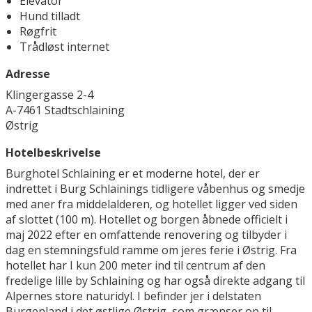
Elevator
Hund tilladt
Røgfrit
Trådløst internet
Adresse
Klingergasse 2-4
A-7461 Stadtschlaining
Østrig
Hotelbeskrivelse
Burghotel Schlaining er et moderne hotel, der er
indrettet i Burg Schlainings tidligere våbenhus og smedje
med aner fra middelalderen, og hotellet ligger ved siden
af slottet (100 m). Hotellet og borgen åbnede officielt i
maj 2022 efter en omfattende renovering og tilbyder i
dag en stemningsfuld ramme om jeres ferie i Østrig. Fra
hotellet har I kun 200 meter ind til centrum af den
fredelige lille by Schlaining og har også direkte adgang til
Alpernes store naturidyl. I befinder jer i delstaten
Burgenland i det østlige Østrig, som grænser op til