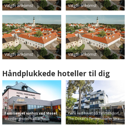
Valgfri ankomst
Valgfri ankomst
Valgfri ankomst
Valgfri ankomst
Håndplukkede hoteller til dig
Familieejet vinhus ved Mosel
Perle ved havet på Timmendorf…
WeinBergHotel Nalbach
The Ocean's Timmendorfer Stra…