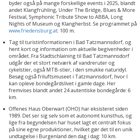
byder også på mange forskellige events i 2025, blandt
andet Klangfrühling, Under The Bridge, Blues & More
Festival, Symphonic Tribute Show to ABBA, Long
Nights of Museum og Klangherbst. Se programmet på
www.friedensburg.at
: 100 m.
Tag til turistinformationen i Bad Tatzmannsdorf, og
hent kort og information om aktuelle begivenheder i
området. Fra Stadtschlaining til Bad Tatzmannsdorf
udgår der et stort netværk af vandreruter og
cykelstier, også MTB-stier, i den smukke naturidyl.
Besøg også friluftsmuseet i Tatzmannsdorf, hvor I
kan opleve bondegårdslivet i gamle dage. Her
fremvises blandt andet 24 autentiske bondegårde: 6
km.
Offenes Haus Oberwart (OHO) har eksisteret siden
1989. Det ser sig selv som et autonomt kunsthus, og
lige fra begyndelsen har huset lagt et centralt fokus
på sine egne produktioner, hvilket gør det til en unik
undtagelse i Burgenland den dag i dag: 10 km.