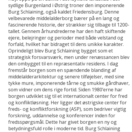
sydlige Burgenland i Østrig troner den imponerende
Burg Schlaining, også kaldet Friedensburg. Denne
velbevarede middelalderborg bærer på en lang og
fascinerende historie, der strækker sig tilbage til 1200-
tallet. Gennem århundrederne har den haft skiftende
ejere, belejringer og perioder med både velstand og
forfald, hvilket har bidraget til dens unikke karakter.
Oprindeligt blev Burg Schlaining bygget som et
strategisk forsvarsværk, men under renæssancen blev
den ombygget til en repræsentativ residens. I dag
fremstår borgen som en spændende blanding af
middelalderarkitektur og senere tilføjelser, med sine
tykke mure, imponerende tårne og smukke gårdhaver,
som vidner om dens rige fortid. Siden 1980’erne har
borgen udviklet sig til et internationalt center for fred
og konfliktløsning. Her ligger det østrigske center for
freds- og konfliktforskning (ASP), som bedriver vigtig
forskning, uddannelse og konferencer inden for
fredsspørgsmål. Dette har givet borgen en ny og
betydningsfuld rolle i moderne tid. Burg Schlaining