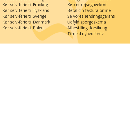
Kør selv-ferie til Frankrig
Køb et rejsegavekort
Kør selv-ferie til Tyskland
Betal din faktura online
Kør selv-ferie til Sverige
Se vores ændringsgaranti
Kør selv-ferie til Danmark
Udfyld spørgeskema
Kør selv-ferie til Polen
Afbestillingsforsikring
Tilmeld nyhedsbrev
;
Nordvej 12, Vangen
DK-9900 Frederikshavn
Mandag til fredag kl. 9-16
+45 70 20 34 48
mail@happydays.nu
Privatlivspolitik
Generelle betingelser
© Happydays - Rejserne på denne webshop leveres af Happydays (CVR: 27518761)
og Happydays II (CVR: 39840693).
Happydays er medlem af rejsegarantifonden nr.: 1601.