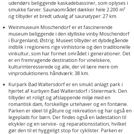
udendørs beliggende kaskadebassiner, som oplyses i
smukke farver. Saunaområdet dækker hele 2.200 m²
og tilbyder et bredt udvalg af saunatyper: 27 km.
Weinmuseum Moschendorf er et fascinerende
museum beliggende i den idylliske vinby Moschendorf
i Burgenland, Østrig. Museet tilbyder et dybdegående
indblik i regionens rige vinhistorie og den traditionelle
vinkultur, som har formet området i generationer. Det
er en fremragende destination for vinelskere,
kulturinteresserede og alle, der vil lære mere om
vinproduktionens håndværk: 38 km.
Kurpark Bad Waltersdorf er en smukt anlagt park i
hjertet af kurbyen Bad Waltersdorf i Steiermark. Den
tilbyder et roligt og afslappende miljø med en
romantisk dam, forskellige urtehaver og en fontæne.
Parken er ideel til gåture og rekreation og har også en
legeplads for børn. Der findes også en ladestation til
elcykler og en service- og reparationsstation, hvilket
gør den til et hyggeligt stop for cyklister. Parken er