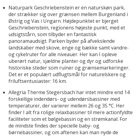
Naturpark Geschriebenstein er en naturskøn park,
der strækker sig over grænsen mellem Burgenland i
Østrig og Vas i Ungarn. Højdepunktet er bjerget
Geschriebenstein, regionens højeste punkt, med et
udsigtstårn, som tilbyder en fantastisk
panoramaudsigt. Parken byder på afvekslende
landskaber med skove, enge og bække samt vandre-
og cykelruter for alle niveauer. Her kan I opleve
uberørt natur, sjældne planter og dyr og udforske
historiske steder som ruiner og grænsemarkeringer.
Det er et populært udflugtsmål for naturelskere og
friluftsentusiaster: 16 km.
Allegria Therme Stegersbach har intet mindre end 14
forskellige indendørs- og udendørsbassiner med
temperaturer, der varierer mellem 26 og 35 °C. Her
finder I alt fra rolige relaxbassiner til mere actionfyldte
faciliteter som et bølgebassin og en strømkanal. For
de mindste findes der specielle baby- og
børnebassiner, og om aftenen kan man nyde de