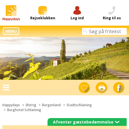
Rejseklubben
Log ind
Ring til os
MENU
Toggle
navigation
Happydays
Østrig
Burgenland
Stadtschlaining
Burghotel Schlaining
Afventer gæstebedømmelse
❯