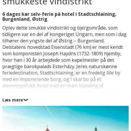
smukkeste vindistrikt
6 dages kør selv-ferie på hotel i Stadtschlaining,
Burgenland, Østrig
Oplev dette smukke vindistrikt og bjergområde, som
tidligere var en del af kongeriget Ungarn, men som i dag
tilhører den yngste del af Østrig – Burgenland.
Delstatens hovedstad Eisenstadt (76 km) er mest kendt
som komponisten Joseph Haydns (1732-1809) hjemby,
hvor han i 30 år arbejdede som kapelmester på det
prægtige barokpalads Esterházy. Jeres naturskønne
feriedestination, Stadtschlaining, er en fredelig lille by
med en imponerende borg, og I skal bo på et
stemningsfuldt hotel med en skøn blanding af
middelalderarkitektur og moderne komfort, indrettet i
borgens tidligere våbenhus og smedje. En herligt
Læs mere
❯
afslappende feriebase at vende tilbage til efter dagens
vandre- og sightseeing oplevelser i dette smukke
naturområde, som også er kendt for sine gode vine.
Beliggenheden mellem Steiermarks UNESCO-listede