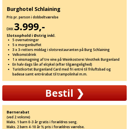
Burghotel Schlaining
Pris pr. person i dobbeltværelse
3.999,-
DKK
Slotsophold i Østrig inkl.
5 overnatninger
5 x morgenbuffet
3 x 3-retters middag i slotsrestauranten på Burg Schlaining
Velkomstdrink
1 x vinsmagning af tre vine på Weinkosterei Vinothek Burgenland
En halv dags lån af elcykel (efter tilgængelighed)
Turistkortet Burgenland Card med fri entré til friluftsbad og
badesø samt entrérabat til trampolinhal m.m.
Bestil
❯
Børnerabat
(ved 2 voksne)
Maks. 1 barn 0-3 år gratis i forældres seng.
Maks. 2 børn 4-10 år ½ pris i forældres værelse.