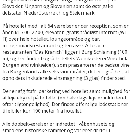
Slovakiet, Ungarn og Slovenien samt de østrigske
delstater Niederösterreich og Steiermark.
På hotellet med i alt 64 værelser er der reception, som er
åben kl. 7.00-22.00, elevator, gratis trådløst internet (Wi-
Fi) over hele hotellet, loungeområde og bar,
morgenmadsrestaurant og terrasse. À la carte-
restauranten ”Das Kranich” ligger i Burg Schlaining (100
m), og her finder I også hotellets Weinkosterei Vinothek
Burgenland (vinkælder), som præsenterer de bedste vine
fra Burgenlands alle seks vinområder; det er også her, at
opholdets inkluderede vinsmagning (3 glas) finder sted.
Der er afgiftsfri parkering ved hotellet samt mulighed for
at leje elcykel på hotellet (en halv dags leje er inkluderet,
efter tilgængelighed). Der findes offentlige ladestationer
til elbiler kun 100 meter fra hotellet.
Alle dobbeltværelser er indrettet i våbenhusets og
smedjens historiske rammer og varierer derfor i