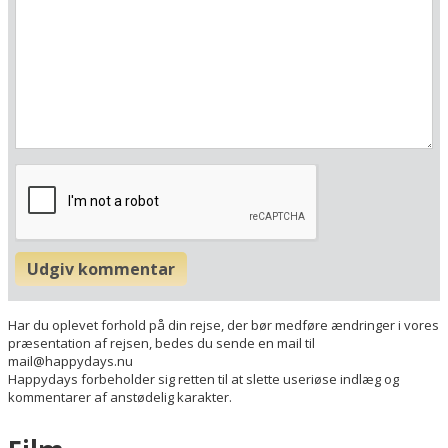
Her ligger hotellet
Vis alle Happydayshoteller i Østrig
Lufthavne
Udgiv kommentar
Museer
Radius omkring hotel:
Har du oplevet forhold på din rejse, der bør medføre ændringer i vores
præsentation af rejsen, bedes du sende en mail til
mail@happydays.nu
Find vej til hotellet
Happydays forbeholder sig retten til at slette useriøse indlæg og
Burghotel Schlaining
kommentarer af anstødelig karakter.
Klingergasse 2-4
A-7461 Stadtschlaining