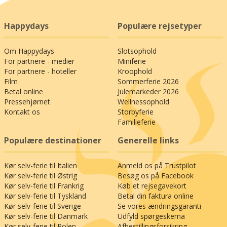
Happydays
Populære rejsetyper
Om Happydays
Slotsophold
For partnere - medier
Miniferie
For partnere - hoteller
Kroophold
Film
Sommerferie 2026
Betal online
Julemarkeder 2026
Pressehjørnet
Wellnessophold
Kontakt os
Storbyferie
Familieferie
Populære destinationer
Generelle links
Kør selv-ferie til Italien
Anmeld os på Trustpilot
Kør selv-ferie til Østrig
Besøg os på Facebook
Kør selv-ferie til Frankrig
Køb et rejsegavekort
Kør selv-ferie til Tyskland
Betal din faktura online
Kør selv-ferie til Sverige
Se vores ændringsgaranti
Kør selv-ferie til Danmark
Udfyld spørgeskema
Kør selv-ferie til Polen
Afbestillingsforsikring