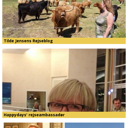
Tilde Jensens Rejseblog
Happydays' rejseambassadør