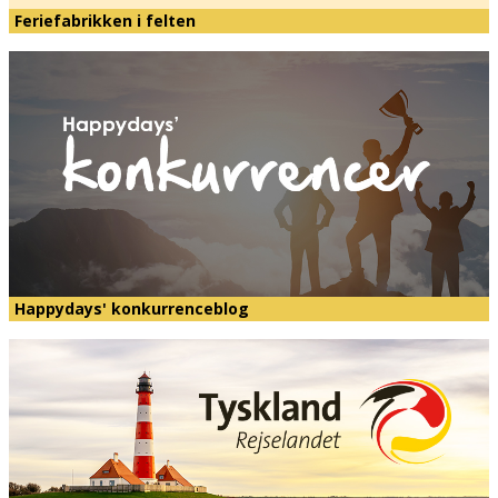
Feriefabrikken i felten
Happydays' konkurrenceblog