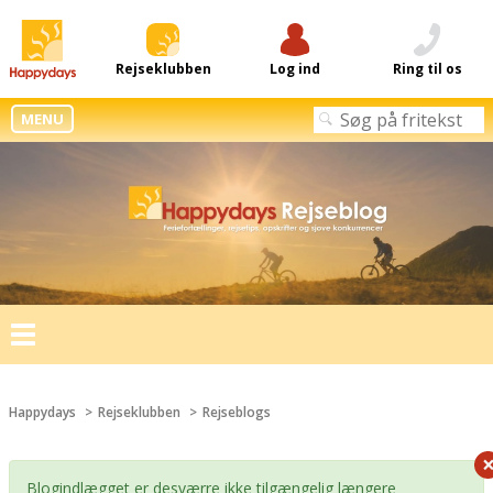
Rejseklubben
Log ind
Ring til os
MENU
Toggle
navigation
Happydays
Rejseklubben
Rejseblogs
Blogindlægget er desværre ikke tilgængelig længere