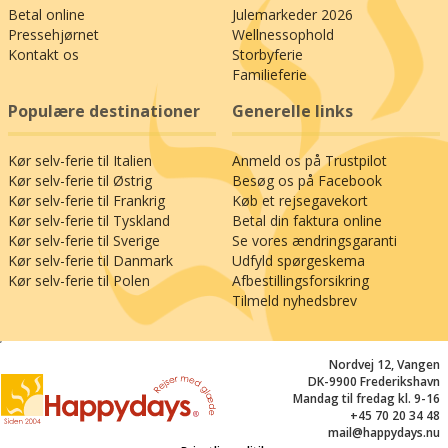
Betal online
Julemarkeder 2026
Pressehjørnet
Wellnessophold
Kontakt os
Storbyferie
Familieferie
Populære destinationer
Generelle links
Kør selv-ferie til Italien
Anmeld os på Trustpilot
Kør selv-ferie til Østrig
Besøg os på Facebook
Kør selv-ferie til Frankrig
Køb et rejsegavekort
Kør selv-ferie til Tyskland
Betal din faktura online
Kør selv-ferie til Sverige
Se vores ændringsgaranti
Kør selv-ferie til Danmark
Udfyld spørgeskema
Kør selv-ferie til Polen
Afbestillingsforsikring
Tilmeld nyhedsbrev
;
Nordvej 12, Vangen
DK-9900 Frederikshavn
Mandag til fredag kl. 9-16
+45 70 20 34 48
mail@happydays.nu