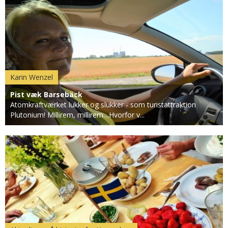
Karin Wenzel
Pist væk Barsebäck
Atomkraftværket lukker og slukker - som turistattraktion
Plutonium! Millirem, millirem…Hvorfor v...