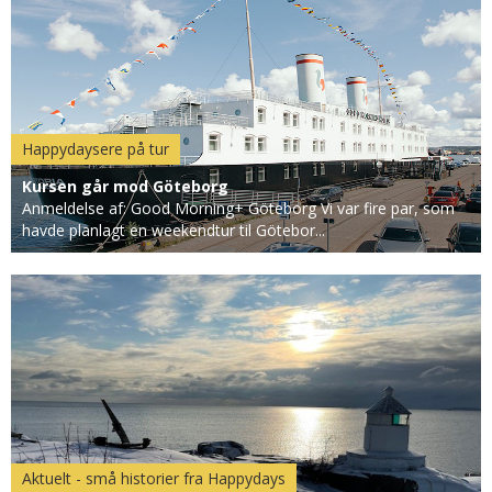
Happydaysere på tur
Kursen går mod Göteborg
Anmeldelse af: Good Morning+ Göteborg Vi var fire par, som
havde planlagt en weekendtur til Götebor...
Aktuelt - små historier fra Happydays