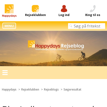
Rejseklubben
Log ind
Ring til os
MENU
Toggle
navigation
Happydays
Rejseklubben
Rejseblogs
Søgeresultat