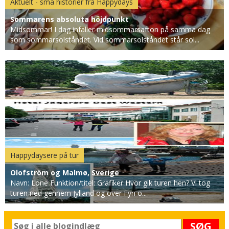
Aktuelt - små historier fra Happydays
Sommarens absoluta höjdpunkt
Midsommar! I dag infaller midsommarsafton på samma dag
som sommarsolståndet. Vid sommarsolståndet står sol...
Happydaysere på tur
Olofström og Malmø, Sverige
Navn: Lone Funktion/titel: Grafiker Hvor gik turen hen? Vi tog
turen ned gennem Jylland og over Fyn o...
SØG