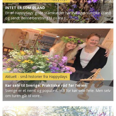
INTET ER SOM ØLAND
En af Happydays’ gode stamkunder har indtaget svenske Øland
og sendt denne beretning til os fra s...
Aktuelt - små historier fra Happydays
Kør selv til Sverige: Praktiske råd før ferien
Sverige er et nemt og populært mål for kør selv-ferie. Men selv
om turen går til vore...