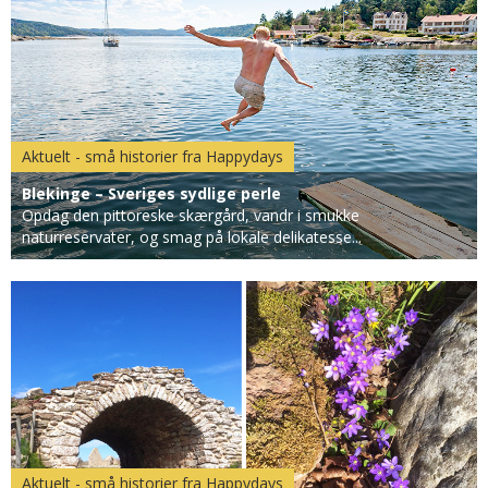
Aktuelt - små historier fra Happydays
Blekinge – Sveriges sydlige perle
Opdag den pittoreske skærgård, vandr i smukke
naturreservater, og smag på lokale delikatesse...
Aktuelt - små historier fra Happydays