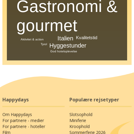
Gastronomi &
gourmet
Kvalitetstid
Italien
Aktivitet & action
Hyggestunder
Tyrol
God hoteloplevelse
Happydays
Populære rejsetyper
Om Happydays
Slotsophold
For partnere - medier
Miniferie
For partnere - hoteller
Kroophold
Film
Sommerferie 2026