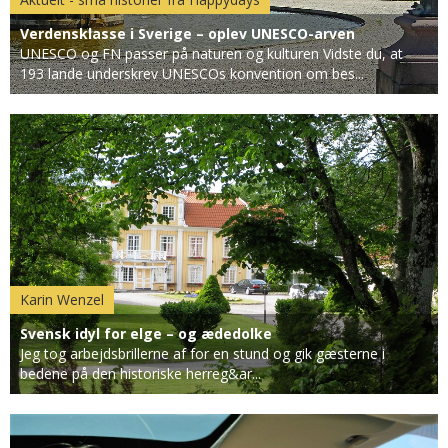
Verdensklasse i Sverige – oplev UNESCO-arven
UNESCO og FN passer på naturen og kulturen Vidste du, at
193 lande underskrev UNESCOs konvention om bes...
Karin Wenzel
Svensk idyl for elge – og ædedolke
Jeg tog arbejdsbrillerne af for en stund og gik gæsterne i
bedene på den historiske herreg&ar...