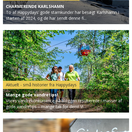
CHARMERENDE KARLSHAMN
To af Happydays’ gode stamkunder har besøgt Karlshamn i
starten af 2024, og de har sendt denne fi...
Aktuelt - små historier fra Happydays
Mange gode vandretips!
Vores vandrekonkurrence på bloggen resulterede i masser af
gode vandretips – mange tak for dem! Vi...