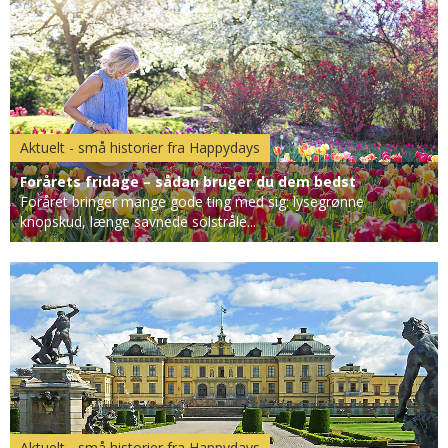
Aktuelt - små historier fra Happydays
Forårets fridage – sådan bruger du dem bedst
Foråret bringer mange gode ting med sig: lysegrønne
knopskud, længe savnede solstråle...
Aktuelt - små historier fra Happydays