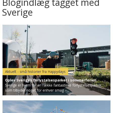
Blogindlæg tagget med
Sverige
Aktuelt - små historier fra Happydays
Oplev Sveriges forlystelsesparker i sommerferien
Sverige er hjem for en række fantastiske forlystelsesparker,
som tilbyder noget for enhver smag –...