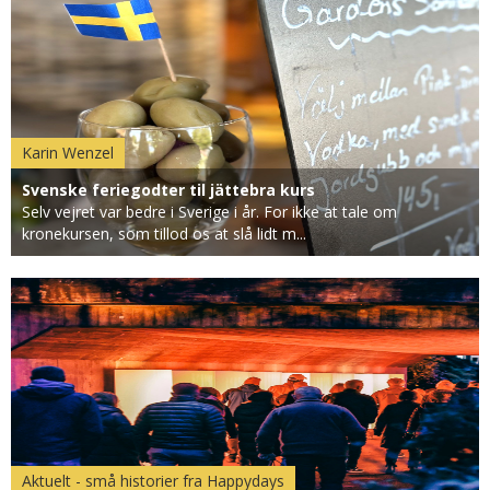
Karin Wenzel
Svenske feriegodter til jättebra kurs
Selv vejret var bedre i Sverige i år. For ikke at tale om
kronekursen, som tillod os at slå lidt m...
Aktuelt - små historier fra Happydays