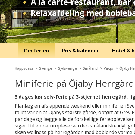
À la carte-restaurant, ba
Relaxafdeling med bobleb
Om ferien
Pris & kalender
Hotel & b
Happydays
Sverige
Sydsverige
Småland
Växjö
Öjaby He
Miniferie på Öjaby Herrgård
3 dages kør selv-ferie på 3-stjernet herregård, l
Planlæg en afslappende weekend eller miniferie i Sv
tallet var en af Öjabys største gårde, opført af Grev 
par dage og lægge alle de forskellige ferieoplevelser
siger I til en naturoplevelse i den smålandske idyl, g
skøn wellness på herregården med boblende varme 