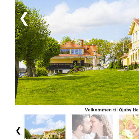
ikoniske svenske designklassikere. Se frem til en her
Öjaby Herrgård!
Velkommen til Öjaby He