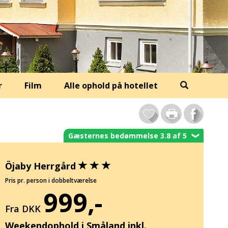
r
Film
Alle ophold på hotellet
Gæsternes bedømmelse 3.8 af 5
❯
Öjaby Herrgård
Pris pr. person i dobbeltværelse
999,-
Fra DKK
Weekendophold i Småland inkl.