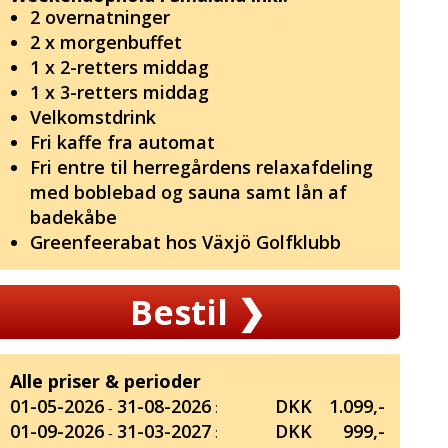
2 overnatninger
2 x morgenbuffet
1 x 2-retters middag
1 x 3-retters middag
Velkomstdrink
Fri kaffe fra automat
Fri entre til herregårdens relaxafdeling
med boblebad og sauna samt lån af
badekåbe
Greenfeerabat hos Växjö Golfklubb
Bestil
❯
Alle priser & perioder
01-05-2026
31-08-2026
DKK
1.099,-
‐
:
01-09-2026
31-03-2027
DKK
999,-
‐
: