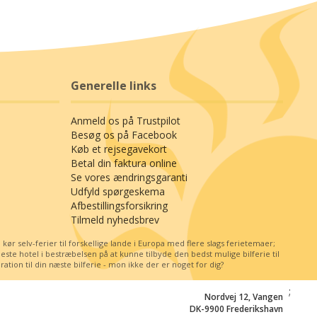
Generelle links
Anmeld os på Trustpilot
Besøg os på Facebook
Køb et rejsegavekort
Betal din faktura online
Se vores ændringsgaranti
Udfyld spørgeskema
Afbestillingsforsikring
Tilmeld nyhedsbrev
r selv-ferier til forskellige lande i Europa med flere slags ferietemaer;
e hotel i bestræbelsen på at kunne tilbyde den bedst mulige bilferie til
tion til din næste bilferie - mon ikke der er noget for dig?
;
Nordvej 12, Vangen
DK-9900 Frederikshavn