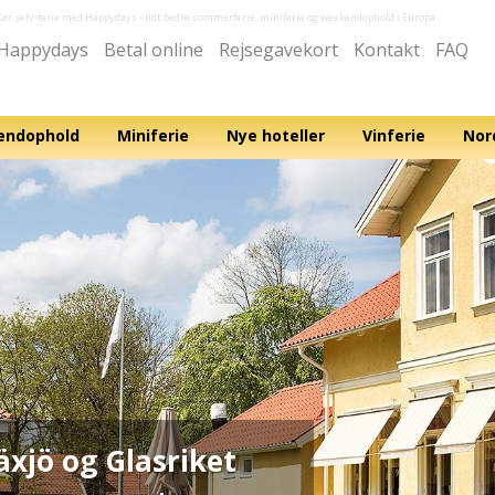
Kør selv-ferie med Happydays
- lidt bedre sommerferie, miniferie og weekendophold i Europa
Happydays
Betal online
Rejsegavekort
Kontakt
FAQ
ndophold
Miniferie
Nye hoteller
Vinferie
Nor
äxjö og Glasriket