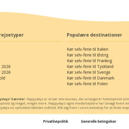
Check-in fra kl. 15.00.
Check-out senest kl. 11.00.
H-gård, som altid er åben for offentligheden, og her
Kontakt venligst hotellet forud, hvis I ankommer
egningen: 11 km.
senere end kl. 18.00 på ankomstdagen.
rejsetyper
Populære destinationer
rejsetips
Måltider
Morgenmad serveres kl. 6.00-9.00.
 Herrgård
Kør selv-ferie til Italien
Aftensmad serveres kl. 17.30-20.30.
Kør selv-ferie til Østrig
I weekender og på helligdage serveres
Kør selv-ferie til Frankrig
morgenbuffeten kl. 7.30-10.00.
 2026
Kør selv-ferie til Tyskland
vores præsentation af rejsen, bedes du sende en mail til
r 2026
Kør selv-ferie til Sverige
I restauranten er der mulighed for tilkøb af en
old
Kør selv-ferie til Danmark
 kommentarer af anstødelig karakter.
CHARMERENDE KARLS…
Mange gode vandretips!
afstemt vinmenu til den inkluderede 3-retters
Kør selv-ferie til Polen
middag for SEK 350,- samt en flaske champagne på
To af Happydays’ gode stam…
Vores vandrekonkurrence p…
værelset for SEK 399,-.
ppydays' hænder
. Happydays er et kør selv-bureau, der arrangerer hotelophold som kø
ssophold og meget, meget mere. Happydays' egne medarbejdere har besøgt hvert enest
logindlæg
❯
Har I specielle ønsker til maden (grundet allergi
days.nu opholdets faktiske indhold. Klik dig frem i vores webshop for at finde inspira
eller andet), bedes I meddele dette ved bookingen.
Privatlivspolitik
Generelle betingelser
Kæledyr