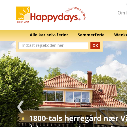
Om 
Alle kør selv-ferier
Sommerferie
Weeke
OK
1800-tals herregård nær V