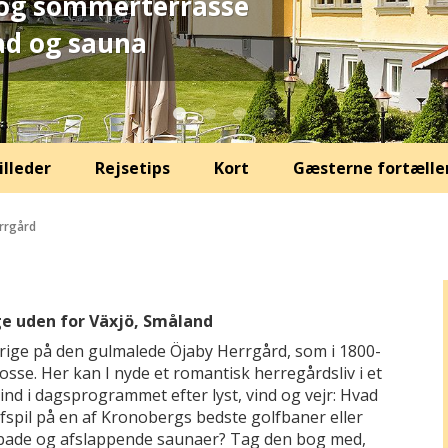
r og sommerterrasse
ad og sauna
illeder
Rejsetips
Kort
Gæsterne fortælle
rrgård
ige uden for Växjö, Småland
erige på den gulmalede Öjaby Herrgård, som i 1800-
Posse. Her kan I nyde et romantisk herregårdsliv i et
 ind i dagsprogrammet efter lyst, vind og vejr: Hvad
olfspil på en af Kronobergs bedste golfbaner eller
bade og afslappende saunaer? Tag den bog med,