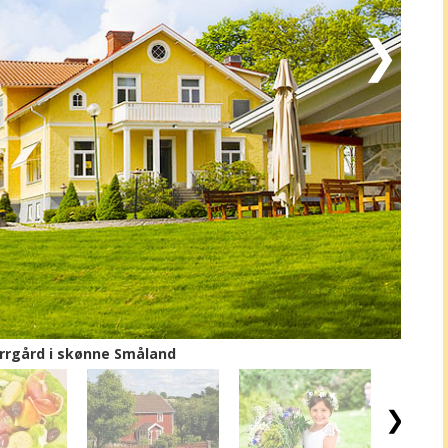
lig, romantisk og oplevelsesrig herregårdsferie på
rrgård i skønne Småland