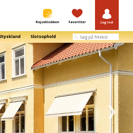
Rejseklubben
Favoritter
Log ind
dtyskland
Slotsophold