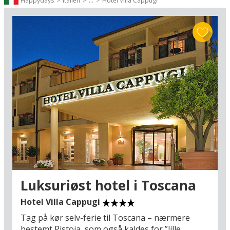
Happydays
Italien
...
Hotel Villa Cappugi
Fra listen kan du vælge mellem alle vores hoteller i Toscana:
Luksuriøst hotel i Toscana
Hotel Villa Cappugi
Tag på kør selv-ferie til Toscana – nærmere
bestemt Pistoia, som også kaldes for ”lille