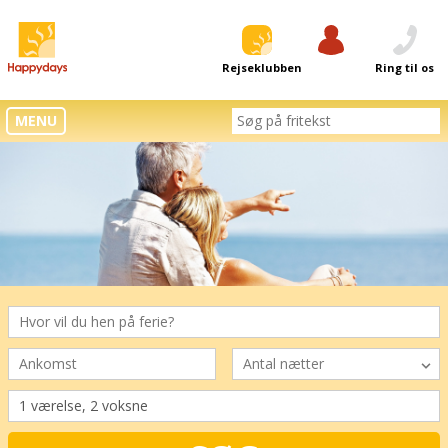
Rejseklubben
Log ind
Ring til os
MENU