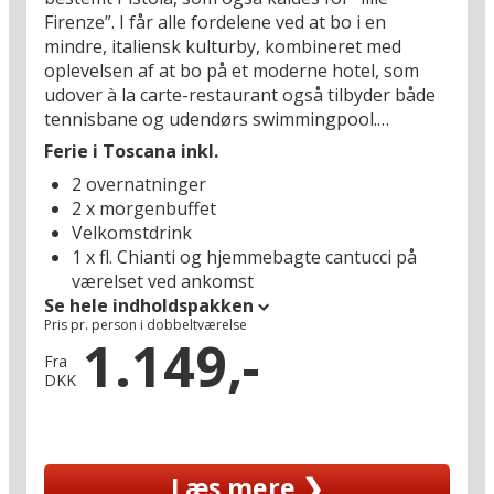
Firenze”. I får alle fordelene ved at bo i en
mindre, italiensk kulturby, kombineret med
oplevelsen af at bo på et moderne hotel, som
udover à la carte-restaurant også tilbyder både
tennisbane og udendørs swimmingpool.
Ferie i Toscana inkl.
I det fredelige område i udkanten af Pistoia kan I
2 overnatninger
trække jer tilbage efter dagens store oplevelser
2 x morgenbuffet
og koble af med et godt glas toscansk vin i den
Velkomstdrink
skønne hotelhave. Den for mange ukendte perle
1 x fl. Chianti og hjemmebagte cantucci på
Pistoia, udvalgt til Italiens kulturhovedstad 2017,
værelset ved ankomst
byder på en bred palette af oplevelser i form af
Se hele indholdspakken
museer, gallerier, butikker og restauranter. I
Pris pr. person i dobbeltværelse
bekvem køreafstand ligger også Toscanas
1.149,-
øvrige seværdigheder i byer som Montecatini
Fra
DKK
Terme (21 km), Firenze (46), Lucca (50 km) og
Pisa (64 km).
Hotellet har sin egen turistinformation, hvor I
Læs mere ❯
kan følge med i alt, hvad der sker under jeres