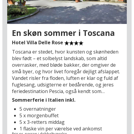
En skøn sommer i Toscana
Hotel Villa Delle Rose
Toscana er stedet, hvor kunsten og skønheden
blev født – et solbelyst landskab, som altid
overrasker, med bløde bakker, der omgiver de
små byer, og hvor livet foregår dejligt afslappet.
Vandet risler fra floden, luften er klar og fuld af
fuglesang, udsigterne er bedårende, og jeres
feriedestination Pescia, også kendt som
”Blomsterbyen”, er et perfekt udgangspunkt for
Sommerferie i Italien inkl.
oplevelser i det toskanske landskab: I bor
5 overnatninger
mellem Pisa (44 km), Firenze (64 km) og
5 x morgenbuffet
Middelhavets strande ved Versiliakysten – også
5 x 3-retters middag
kaldet Toscanas Riviera – besøg f.eks.
1 flaske vin per værelse ved ankomst
badeparadiset Viareggio (47 km), og tilbring en
Pris pr. person i dobbeltværelse