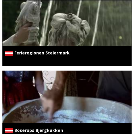
Ferieregionen Steiermark
Boserups Bjergkøkken