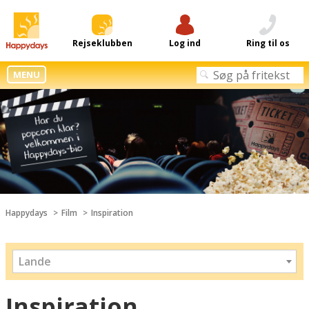
Rejseklubben
Log ind
Ring til os
MENU
Happydays
Film
Inspiration
Lande
Inspiration