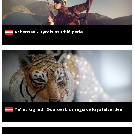
Achensee - Tyrols azurblå perle
Ta' et kig ind i Swarovskis magiske krystalverden