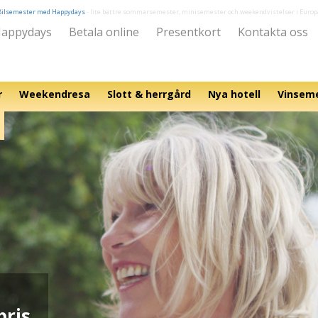
Bilsemester med Happydays
- lite bättre sommarsemester, minisemester och weekendvistelser i Europ
appydays
Betala online
Presentkort
Kontakta oss
r
Weekendresa
Slott & herrgård
Nya hotell
Vinsem
pris