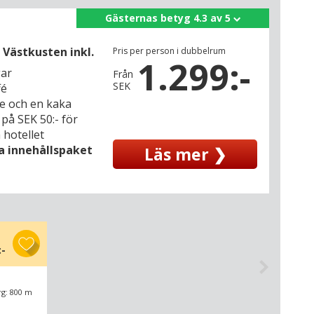
Gästernas betyg 4.3 av 5
Västkusten inkl.
Pris per person i dubbelrum
1.299:-
gar
Från
SEK
fé
 te och en kaka
på SEK 50:- för
hotellet
la innehållspaket
Läs mer ❯
:-
rg: 800 m