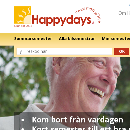
Om H
Sommarsemester
Alla bilsemestrar
Minisemeste
OK
Kom bort från vardagen
Kort semester till ett bra 