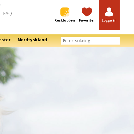
a
FAQ
Resklubben
Favoriter
Logga in
ester
Nordtyskland