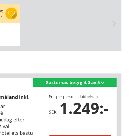
st
:-
Gästernas betyg 4.0 av 5
måland inkl.
Pris per person i dubbelrum
1.249:-
gar
SEK
fé
iddag efter
 val
l hotellets bastu