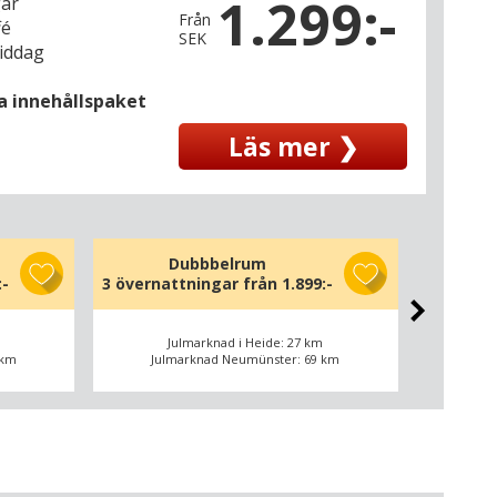
1.299:-
gar
Från
fé
SEK
middag
la innehållspaket
Läs mer ❯
Dubbbelrum
Dubbe
:-
3 övernattningar från
1.899:-
3 överna
Julmarknad i Heide: 27 km
 km
Julmarknad Neumünster: 69 km
Jul