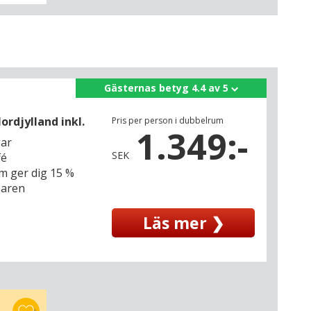
Gästernas betyg 4.4 av 5
ordjylland inkl.
Pris per person i dubbelrum
1.349:-
gar
SEK
fé
m ger dig 15 %
baren
Läs mer ❯