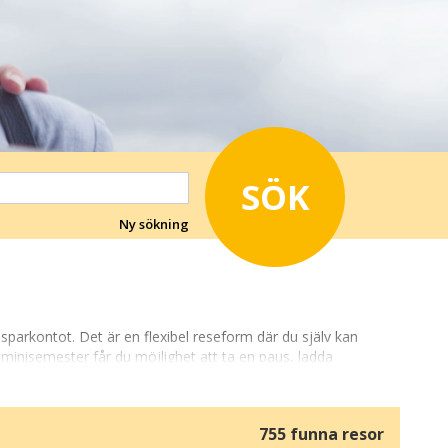
SÖK
Ny sökning
arkontot. Det är en flexibel reseform där du själv kan
 minisemester får du möjlighet att ta en paus, ladda
755 funna resor
r i Danmark kan vara en weekend vid vattnet, en tur till