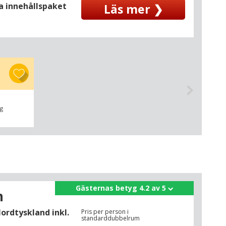
la innehållspaket
Läs mer ❯
g
Gästernas betyg 4.2 av 5
n
ordtyskland inkl.
Pris per person i
standarddubbelrum