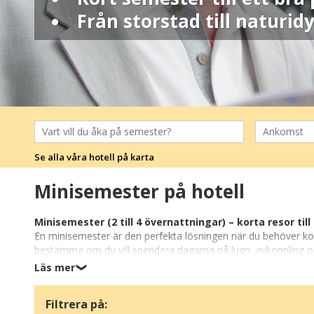
Från storstad till naturidy
Se alla våra hotell på karta
Minisemester på hotell
Minisemester (2 till 4 övernattningar) – korta resor till
En minisemester är den perfekta lösningen när du behöver kom
bestämma om du vill spendera dagarna på lugn, avkoppling och 
batterierna och skapa nya minnen – allt på kort tid och till et
Läs mer
❯
Minisemester i Danmark
Filtrera på:
I Danmark kan du uppleva allt från kustområden och charmiga sm