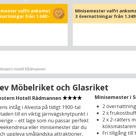
rerat storstadsutbud och den lilla
 närvaro och charm kommer du och ditt
emester valfri ankomst
Minisemester valfri ankom
rnattningar från
1.049:-
3 övernattningar från
1.349
kap att trivas under en härligt
ande minisemester eller weekend. Du
kt närhet till Kalmars nöjesliv, bland
or du bara 250 m från KalmarSalen –
 dessutom en fin utgångspunkt för
kter till Glasrikets genuina glasblåsare
esterparadiset Öland, där du kan
 det världsarvlistade Stora Alvaret,
Western Hotell Rådmannen
raukar, Sollidens slott och fyrarna
rik och Jan.
ev Möbelriket och Glasriket
var under medeltiden ett gränsfäste
Minisemester i S
mark och hade då en betydande hamn,
estern Hotell Rådmannen
erna krävde ett samarbete. Det var på
2 övernattnin
ns intåg i Alvesta på tidigt 1900-tal
Slott (1,5 km) som bildandet av den
2 x frukostbuf
taden till en viktig järnvägsknytpunkt i
 Kalmarunionen ägde rum 1397, en
2 x 2-rätters m
verige – ett läge som nu passar perfekt
ellan de nordiska kungarikena som
köksmästarens
weekendresa eller minisemester där du
nda fram till 1523. Märk själv
Fri tillgång til
och uppleva småländska attraktioner,