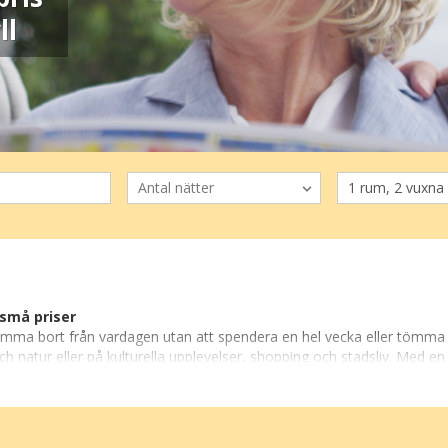
ll
 små priser
ma bort från vardagen utan att spendera en hel vecka eller tömma sp
natur eller på kulturella upplevelser, shopping och stadsliv. Med en
t pris som passar budgeten.
åstäder till livliga storstäder fyllda med aktiviteter. En minisemeste