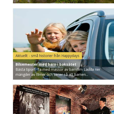
Aktuellt - små historier från Happydays
Bilsemester med barn i baksätet
Bästa tipset: Ta med massor av barnfilm Ladda ner
mängder av filmer och serier så att barnen...