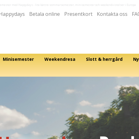
semester med Happydays
- lite bättre sommarsemester, minisemester och weekendvistelser i Europa
Happydays
Betala online
Presentkort
Kontakta oss
FA
Minisemester
Weekendresa
Slott & herrgård
Ny