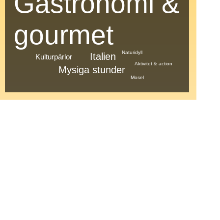
Gastronomi &
gourmet
Naturidyll
Italien
Kulturpärlor
Aktivitet & action
Mysiga stunder
Mosel