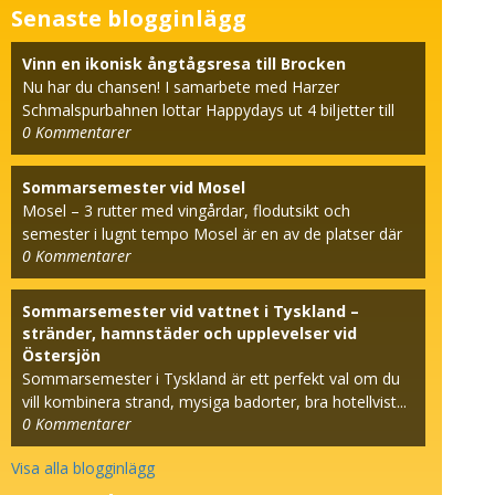
Senaste blogginlägg
Vinn en ikonisk ångtågsresa till Brocken
Nu har du chansen! I samarbete med Harzer
Schmalspurbahnen lottar Happydays ut 4 biljetter till
0
Kommentarer
den beröm...
Sommarsemester vid Mosel
Mosel – 3 rutter med vingårdar, flodutsikt och
semester i lugnt tempo Mosel är en av de platser där
0
Kommentarer
seme...
Sommarsemester vid vattnet i Tyskland –
stränder, hamnstäder och upplevelser vid
Östersjön
Sommarsemester i Tyskland är ett perfekt val om du
vill kombinera strand, mysiga badorter, bra hotellvist...
0
Kommentarer
Visa alla blogginlägg