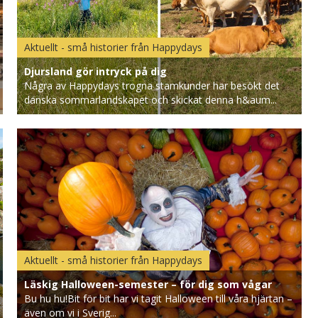
Aktuellt - små historier från Happydays
Djursland gör intryck på dig
Några av Happydays trogna stamkunder har besökt det
danska sommarlandskapet och skickat denna h&aum...
Aktuellt - små historier från Happydays
Läskig Halloween-semester – för dig som vågar
Bu hu hu!Bit för bit har vi tagit Halloween till våra hjärtan –
även om vi i Sverig...