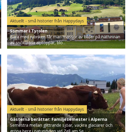
Aktuellt - små historier från Happydays
Sommar i Tyrolen
Bara med rubriken får man massor av bilder på näthinnan
av snöklädda alptoppar, blo...
Aktuellt - små historier från Happydays
Gästerna berättar: Familjesemester i Alperna
Semestra mellan glittrande sjöar, vackra glaciärer och
gröna berg i naturidyllen vid Zell am Se...