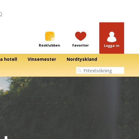
Q
Resklubben
Favoriter
Logga in
a hotell
Vinsemester
Nordtyskland