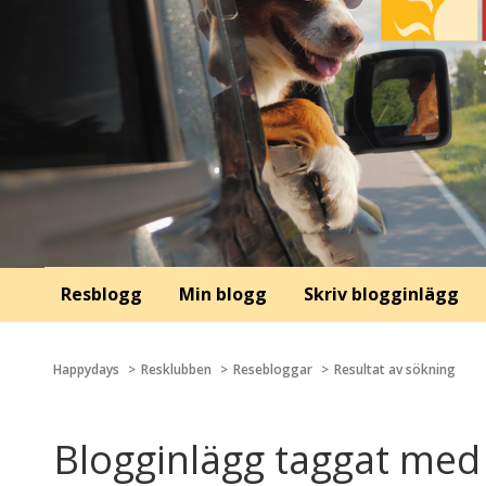
Resblogg
Min blogg
Skriv blogginlägg
Happydays
Resklubben
Resebloggar
Resultat av sökning
Blogginlägg taggat med 