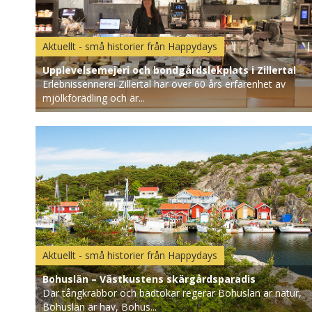
Aktuellt - små historier från Happydays
Upplevelsemejeri och bondgårdslekplats i Zillertal
Erlebnissennerei Zillertal har över 60 års erfarenhet av
mjölkförädling och är...
Aktuellt - små historier från Happydays
Bohuslän – Västkustens skärgårdsparadis
Där tångkrabbor och badtokar regerar Bohuslän är natur,
Bohuslän är hav, Bohus...