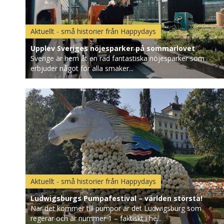
Aktuellt - små historier från Happydays
Upplev Sveriges nöjesparker på sommarlovet
Sverige är hem åt en rad fantastiska nöjesparker som
erbjuder något för alla smaker...
Aktuellt - små historier från Happydays
Ludwigsburgs Pumpafestival – världen största!
När det kommer till pumpor är det Ludwigsburg som
regerar och är nummer 1 – faktiskt i he...