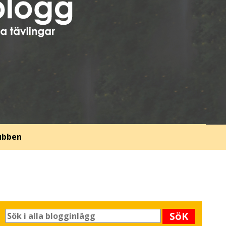
lubben
SöK