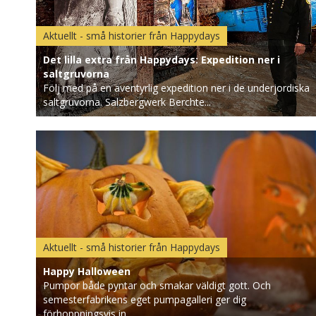
Aktuellt - små historier från Happydays
Det lilla extra från Happydays: Expedition ner i
saltgruvorna
Följ med på en äventyrlig expedition ner i de underjordiska
saltgruvorna. Salzbergwerk Berchte...
Aktuellt - små historier från Happydays
Happy Halloween
Pumpor både pyntar och smakar väldigt gott. Och
semesterfabrikens eget pumpagalleri ger dig
förhoppningsvis in...