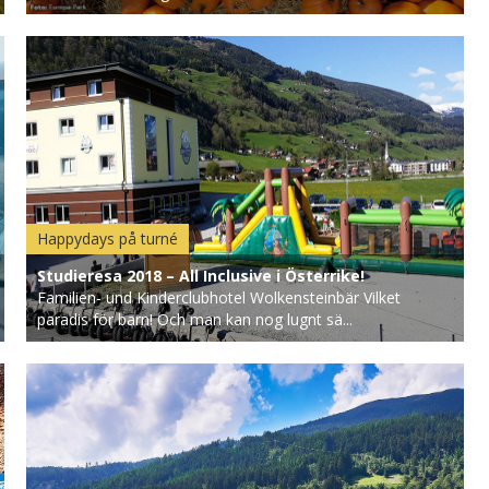
Happydays på turné
Studieresa 2018 – All Inclusive i Österrike!
Familien- und Kinderclubhotel Wolkensteinbär Vilket
paradis för barn! Och man kan nog lugnt sä...