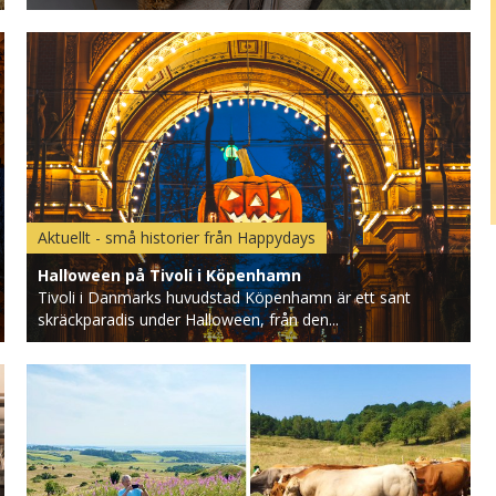
Aktuellt - små historier från Happydays
Halloween på Tivoli i Köpenhamn
Tivoli i Danmarks huvudstad Köpenhamn är ett sant
skräckparadis under Halloween, från den...