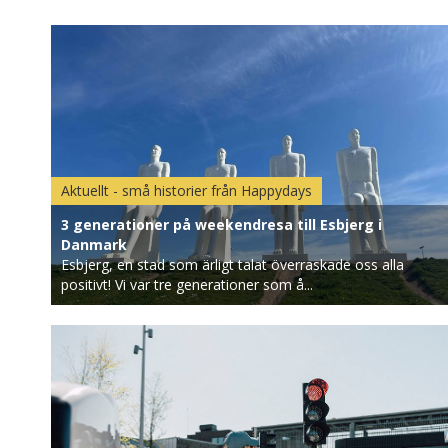
Aktuellt - små historier från Happydays
3 generationer på weekendresa till Esbjerg i
Danmark
Esbjerg, en stad som ärligt talat överraskade oss alla
positivt! Vi var tre generationer som å...