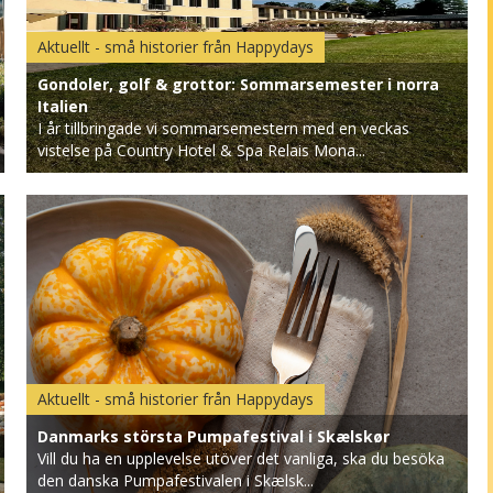
Aktuellt - små historier från Happydays
Gondoler, golf & grottor: Sommarsemester i norra
Italien
I år tillbringade vi sommarsemestern med en veckas
vistelse på Country Hotel & Spa Relais Mona...
Aktuellt - små historier från Happydays
Danmarks största Pumpafestival i Skælskør
Vill du ha en upplevelse utöver det vanliga, ska du besöka
den danska Pumpafestivalen i Skælsk...