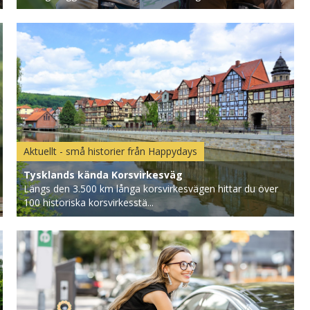
Aktuellt - små historier från Happydays
Tysklands kända Korsvirkesväg
Längs den 3.500 km långa korsvirkesvägen hittar du över
100 historiska korsvirkesstä...