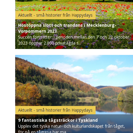
Aktuellt - små historier från Happydays
Höstöppna slott och trandans i Mecklenburg-
Vorpommern 2023
Succén fortsätter: I perioden mellan den 7 och 22 oktober
2023 öppnar 2.000 privatägda s...
Aktuellt - små historier från Happydays
9 fantastiska tågsträckor i Tyskland
Upplev det tyska natur- och kulturlandskapet från tåget,
för på en tågresa har ma...