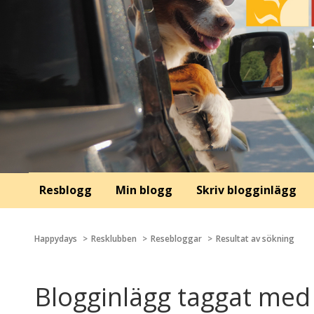
Resblogg
Min blogg
Skriv blogginlägg
Happydays
Resklubben
Resebloggar
Resultat av sökning
Blogginlägg taggat med 