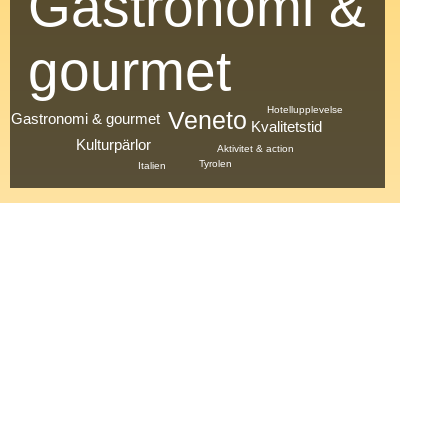
Gastronomi &
gourmet
Hotellupplevelse
Veneto
Gastronomi & gourmet
Kvalitetstid
Kulturpärlor
Aktivitet & action
Tyrolen
Italien