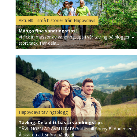
Aktuellt - små historier från Happydays
Många fina vandringstips!
Vi fick in massor av vandringstips i vår tävling på bloggen –
stort tack! Här dela...
Happydays tävlingsblogg
Tävling: Dela ditt bästa vandringstips
TÄVLINGEN ÄR AVSLUTAD! Grattis till Sonny B. Andersen
Älskar du att snöra på dig di...