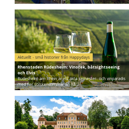
Aktuellt - små historier från Happydays
Rhenstaden Rüdesheim: Vinotek, båtsightseeing
och Elvis
Rüdesheim am Rhein är ett äkta semester- och vinparadis
med fler solskenstimmar än nå...