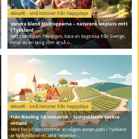
Aktuellt - små historier från Happydays
Vandra bland trädtopparna – naturens lekplats mitt
i Tyskland
Mitt i delstaten Thüringen, bara en dagsresa från Sverige,
hittar du en skog som är så u...
Aktuellt - små historier från Happydays
Från Riesling till romantik – Sydtysklands vackra
vinland
Med fler solskenstimmar än någon annan plats i Tyskland
är Sydtyskland ett äkta semester-...