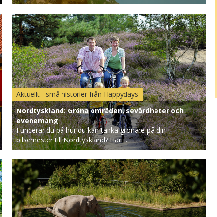
Aktuellt - små historier från Happydays
Nordtyskland: Gröna områden, sevärdheter och
evenemang
Funderar du på hur du kan tänka grönare på din
bilsemester till Nordtyskland? Här i...