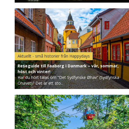
Aktuellt - små historier från Happydays
Reseguide till Faaborg i Danmark – vår, sommar,
höst och vinter!
Har du hört talas om ”Det Sydfynske Øhav” (Sydfynska
Öhavet)? Det är ett sto...