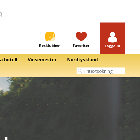
Q
Resklubben
Favoriter
Logga in
a hotell
Vinsemester
Nordtyskland