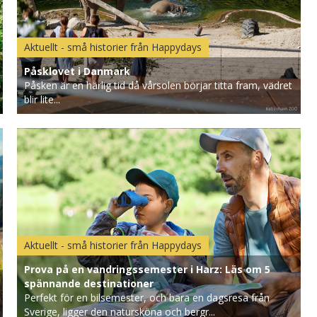
Aktuellt - små historier från Happydays
Påsklovet i Danmark
Påsken är en härlig tid då vårsolen börjar titta fram, vädret
blir lite...
Aktuellt - små historier från Happydays
Prova på en vandringssemester i Harz: Läs om 5
spännande destinationer
Perfekt för en bilsemester, och bara en dagsresa från
Sverige, ligger den natursköna och bergr...