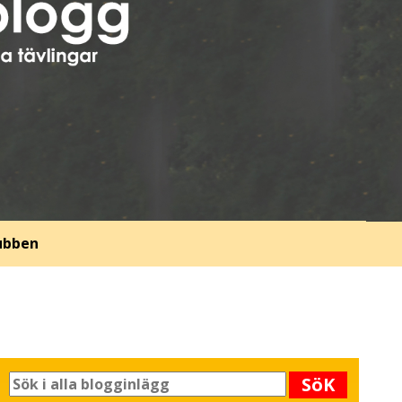
lubben
SöK