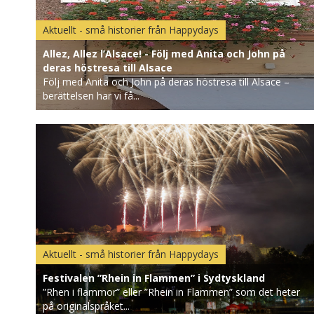
Aktuellt - små historier från Happydays
Allez, Allez l’Alsace! - Följ med Anita och John på
deras höstresa till Alsace
Följ med Anita och John på deras höstresa till Alsace –
berättelsen har vi få...
Aktuellt - små historier från Happydays
Festivalen ”Rhein in Flammen” i Sydtyskland
”Rhen i flammor” eller ”Rhein in Flammen” som det heter
på originalspråket...