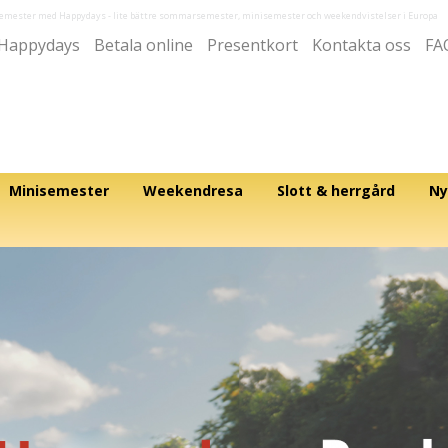
semester med Happydays
- lite bättre sommarsemester, minisemester och weekendvistelser i Europa
Happydays
Betala online
Presentkort
Kontakta oss
FA
Minisemester
Weekendresa
Slott & herrgård
Ny