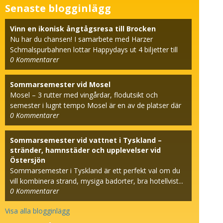
Senaste blogginlägg
Vinn en ikonisk ångtågsresa till Brocken
Nu har du chansen! I samarbete med Harzer
Schmalspurbahnen lottar Happydays ut 4 biljetter till
0
Kommentarer
den beröm...
Sommarsemester vid Mosel
Mosel – 3 rutter med vingårdar, flodutsikt och
semester i lugnt tempo Mosel är en av de platser där
0
Kommentarer
seme...
Sommarsemester vid vattnet i Tyskland –
stränder, hamnstäder och upplevelser vid
Östersjön
Sommarsemester i Tyskland är ett perfekt val om du
vill kombinera strand, mysiga badorter, bra hotellvist...
0
Kommentarer
Visa alla blogginlägg