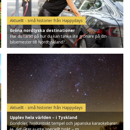
Aktuellt - små historier från Happydays
Gröna nordtyska destinationer
Har du tänkt på hur du kan tänka lite grönare på din
bilsemester till Nordtyskland?...
Aktuellt - små historier från Happydays
Upplev hela världen – i Tyskland
Gondoler, hinduistiskt tempel och japanska karaokebarer.
Ja, det låter ju inte speciellt tyskt – m...