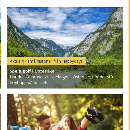
Aktuellt - små historier från Happydays
Spela golf i Österrike
Har du inte provat att spela golf i Österrike, bör det stå
högt upp på önskeli...