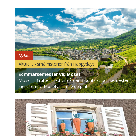
Nyhet
Aktuellt - små historier från Happydays
Sommarsemester vid Mosel
Mosel – 3 rutter med vingårdar, flodutsikt och semester i
lugnt tempo Mosel är en av de plat...