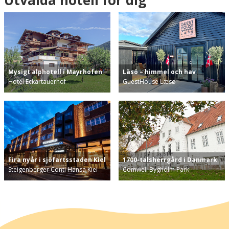
Utvalda hotell för dig
Mysigt alphotell i Mayrhofen
Läsö – himmel och hav
Hotel Eckartauerhof
GuestHouse Læsø
Fira nyår i sjöfartsstaden Kiel
1700-talsherrgård i Danmark
Steigenberger Conti Hansa Kiel
Comwell Bygholm Park