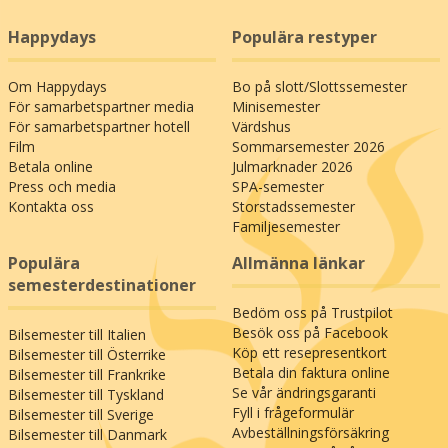
Happydays
Populära restyper
Om Happydays
Bo på slott/Slottssemester
För samarbetspartner media
Minisemester
För samarbetspartner hotell
Värdshus
Film
Sommarsemester 2026
Betala online
Julmarknader 2026
Press och media
SPA-semester
Kontakta oss
Storstadssemester
Familjesemester
Populära
Allmänna länkar
semesterdestinationer
Bedöm oss på Trustpilot
Besök oss på Facebook
Bilsemester till Italien
Köp ett resepresentkort
Bilsemester till Österrike
Betala din faktura online
Bilsemester till Frankrike
Se vår ändringsgaranti
Bilsemester till Tyskland
Fyll i frågeformulär
Bilsemester till Sverige
Avbeställningsförsäkring
Bilsemester till Danmark