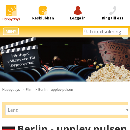
Resklubben
Logga in
Ring till oss
MENY
Happydays
Film
Berlin - upplev pulsen
Land
Berlin - upplev pulsen