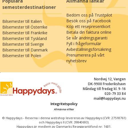
Populära
Allmänna länkar
semesterdestinationer
Bedöm oss på Trustpilot
Besök oss på Facebook
Bilsemester till Italien
Köp ett resepresentkort
Bilsemester till Österrike
Betala din faktura online
Bilsemester till Frankrike
Se vår ändringsgaranti
Bilsemester till Tyskland
Fyll i frågeformulär
Bilsemester till Sverige
Avbeställningsförsäkring
Bilsemester till Danmark
Prenumerera på vårt
Bilsemester till Polen
nyhetsbrev
;
Nordvej 12, Vangen
DK-9900 Frederikshavn
Måndag till fredag kl. 9-16
020-79 33 84
mail@happydays.nu
Integritetspolicy
Allmänna villkor
© Happydays - Resorna i denna webshop levereras av Happydays (CVR: 27518761)
och Happydays II (CVR: 39840693).
Happydays är medlem av Danmarks Resegarantifond nr: 1601.