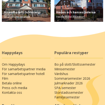
Strandhotell i Schleswig-
Heden och hansestäderna
Holstein
Strandhotel Strande
Heide Hotel Reinstorf
Happydays
Populära restyper
Om Happydays
Bo på slott/Slottssemester
För samarbetspartner media
Minisemester
För samarbetspartner hotell
Värdshus
Film
Sommarsemester 2026
Betala online
Julmarknader 2026
Press och media
SPA-semester
Kontakta oss
Storstadssemester
Familjesemester