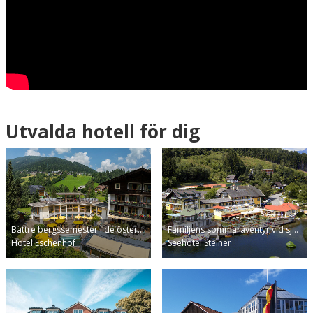
Utvalda hotell för dig
Bättre bergssemester i de öster…
Familjens sommaräventyr vid sj…
Hotel Eschenhof
Seehotel Steiner