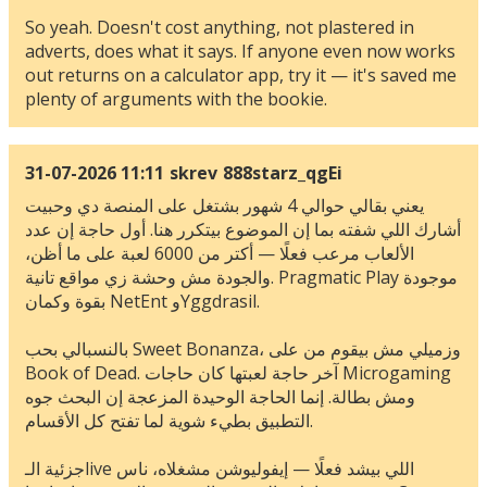
So yeah. Doesn't cost anything, not plastered in
adverts, does what it says. If anyone even now works
out returns on a calculator app, try it — it's saved me
plenty of arguments with the bookie.
31-07-2026 11:11
skrev
888starz_qgEi
يعني بقالي حوالي 4 شهور بشتغل على المنصة دي وحبيت
أشارك اللي شفته بما إن الموضوع بيتكرر هنا. أول حاجة إن عدد
الألعاب مرعب فعلًا — أكتر من 6000 لعبة على ما أظن،
والجودة مش وحشة زي مواقع تانية. Pragmatic Play موجودة
بقوة وكمان NetEnt وYggdrasil.
بالنسبالي بحب Sweet Bonanza، وزميلي مش بيقوم من على
Book of Dead. آخر حاجة لعبتها كان حاجات Microgaming
ومش بطالة. إنما الحاجة الوحيدة المزعجة إن البحث جوه
التطبيق بطيء شوية لما تفتح كل الأقسام.
جزئية الـlive اللي بيشد فعلًا — إيفوليوشن مشغلاه، ناس