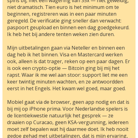
spins bij, met een wagering van 35x — niet geweldig,
niet dramatisch. Tien euro is het minimum om te
beginnen, registreren was in een paar minuten
geregeld. De verificatie ging sneller dan verwacht:
paspoort geupload en binnen een dag goedgekeurd.
Ik heb het bij andere tenten weken zien duren.
Mijn uitbetalingen gaan via Neteller en binnen een
dag heb ik het binnen. Visa en Mastercard werken
ook, alleen is dat trager, reken op een paar dagen. Er
is ook een crypto-optie — Bitcoin ging bij mij het
rapst. Waar ik me wel aan stoor: support liet me een
keer twintig minuten wachten, en ze antwoordden
eerst in het Engels. Het kwam wel goed, maar goed.
Mobiel gaat via de browser, geen app nodig en dat is
bij mij op iPhone prima. Voor Nederlandse spelers is
de licentiekwestie natuurlijk het gesprek — ze
draaien op Curacao, geen KSA-vergunning, iedereen
moet zelf bepalen wat hij daarmee doet. Ik heb nooit
gedoe gehad met uitbetalingen, dat is mijn ervaring,