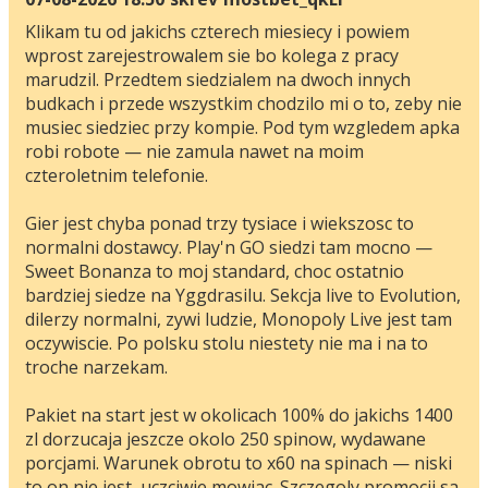
Klikam tu od jakichs czterech miesiecy i powiem
wprost zarejestrowalem sie bo kolega z pracy
marudzil. Przedtem siedzialem na dwoch innych
budkach i przede wszystkim chodzilo mi o to, zeby nie
musiec siedziec przy kompie. Pod tym wzgledem apka
robi robote — nie zamula nawet na moim
czteroletnim telefonie.
Gier jest chyba ponad trzy tysiace i wiekszosc to
normalni dostawcy. Play'n GO siedzi tam mocno —
Sweet Bonanza to moj standard, choc ostatnio
bardziej siedze na Yggdrasilu. Sekcja live to Evolution,
dilerzy normalni, zywi ludzie, Monopoly Live jest tam
oczywiscie. Po polsku stolu niestety nie ma i na to
troche narzekam.
Pakiet na start jest w okolicach 100% do jakichs 1400
zl dorzucaja jeszcze okolo 250 spinow, wydawane
porcjami. Warunek obrotu to x60 na spinach — niski
to on nie jest, uczciwie mowiac. Szczegoly promocji sa