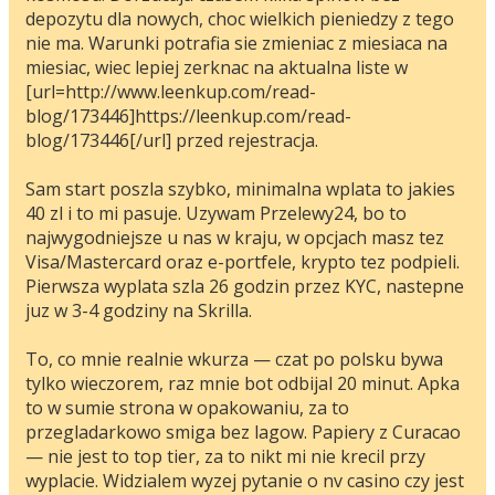
depozytu dla nowych, choc wielkich pieniedzy z tego
nie ma. Warunki potrafia sie zmieniac z miesiaca na
miesiac, wiec lepiej zerknac na aktualna liste w
[url=http://www.leenkup.com/read-
blog/173446]https://leenkup.com/read-
blog/173446[/url] przed rejestracja.
Sam start poszla szybko, minimalna wplata to jakies
40 zl i to mi pasuje. Uzywam Przelewy24, bo to
najwygodniejsze u nas w kraju, w opcjach masz tez
Visa/Mastercard oraz e-portfele, krypto tez podpieli.
Pierwsza wyplata szla 26 godzin przez KYC, nastepne
juz w 3-4 godziny na Skrilla.
To, co mnie realnie wkurza — czat po polsku bywa
tylko wieczorem, raz mnie bot odbijal 20 minut. Apka
to w sumie strona w opakowaniu, za to
przegladarkowo smiga bez lagow. Papiery z Curacao
— nie jest to top tier, za to nikt mi nie krecil przy
wyplacie. Widzialem wyzej pytanie o nv casino czy jest