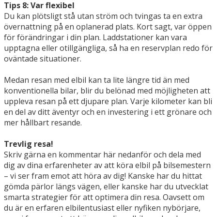
Tips 8: Var flexibel
Du kan plötsligt stå utan ström och tvingas ta en extra
övernattning på en oplanerad plats. Kort sagt, var öppen
för förändringar i din plan. Laddstationer kan vara
upptagna eller otillgängliga, så ha en reservplan redo för
oväntade situationer.
Medan resan med elbil kan ta lite längre tid än med
konventionella bilar, blir du belönad med möjligheten att
uppleva resan på ett djupare plan. Varje kilometer kan bli
en del av ditt äventyr och en investering i ett grönare och
mer hållbart resande.
Trevlig resa!
Skriv gärna en kommentar här nedanför och dela med
dig av dina erfarenheter av att köra elbil på bilsemestern
– vi ser fram emot att höra av dig! Kanske har du hittat
gömda pärlor längs vägen, eller kanske har du utvecklat
smarta strategier för att optimera din resa. Oavsett om
du är en erfaren elbilentusiast eller nyfiken nybörjare,