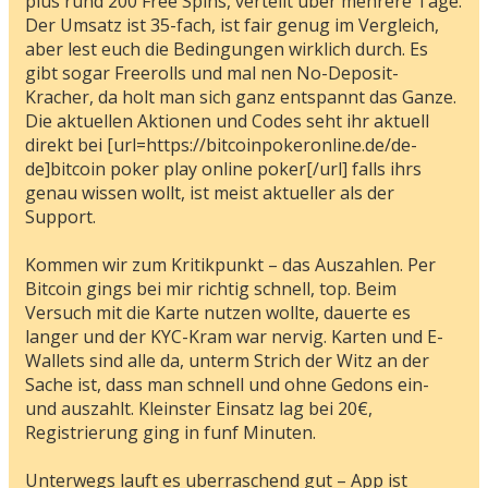
plus rund 200 Free Spins, verteilt uber mehrere Tage.
Der Umsatz ist 35-fach, ist fair genug im Vergleich,
aber lest euch die Bedingungen wirklich durch. Es
gibt sogar Freerolls und mal nen No-Deposit-
Kracher, da holt man sich ganz entspannt das Ganze.
Die aktuellen Aktionen und Codes seht ihr aktuell
direkt bei [url=https://bitcoinpokeronline.de/de-
de]bitcoin poker play online poker[/url] falls ihrs
genau wissen wollt, ist meist aktueller als der
Support.
Kommen wir zum Kritikpunkt – das Auszahlen. Per
Bitcoin gings bei mir richtig schnell, top. Beim
Versuch mit die Karte nutzen wollte, dauerte es
langer und der KYC-Kram war nervig. Karten und E-
Wallets sind alle da, unterm Strich der Witz an der
Sache ist, dass man schnell und ohne Gedons ein-
und auszahlt. Kleinster Einsatz lag bei 20€,
Registrierung ging in funf Minuten.
Unterwegs lauft es uberraschend gut – App ist