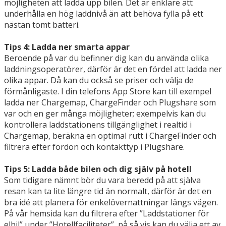
möjligheten att ladda upp bilen. Det är enklare att
underhålla en hög laddnivå än att behöva fylla på ett
nästan tomt batteri.
Tips 4: Ladda ner smarta appar
Beroende på var du befinner dig kan du använda olika
laddningsoperatörer, därför är det en fördel att ladda ner
olika appar. Då kan du också se priser och välja de
förmånligaste. I din telefons App Store kan till exempel
ladda ner Chargemap, ChargeFinder och Plugshare som
var och en ger många möjligheter; exempelvis kan du
kontrollera laddstationens tillgänglighet i realtid i
Chargemap, beräkna en optimal rutt i ChargeFinder och
filtrera efter fordon och kontakttyp i Plugshare.
Tips 5: Ladda både bilen och dig själv på hotell
Som tidigare nämnt bör du vara beredd på att själva
resan kan ta lite längre tid än normalt, därför är det en
bra idé att planera för enkelövernattningar längs vägen.
På vår hemsida kan du filtrera efter ”Laddstationer för
elbil” under ”Hotellfaciliteter”, på så vis kan du välja ett av