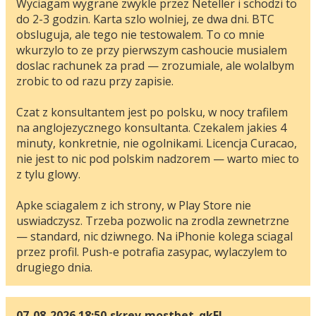
Wyciagam wygrane zwykle przez Neteller i schodzi to
do 2-3 godzin. Karta szlo wolniej, ze dwa dni. BTC
obsluguja, ale tego nie testowalem. To co mnie
wkurzylo to ze przy pierwszym cashoucie musialem
doslac rachunek za prad — zrozumiale, ale wolalbym
zrobic to od razu przy zapisie.
Czat z konsultantem jest po polsku, w nocy trafilem
na anglojezycznego konsultanta. Czekalem jakies 4
minuty, konkretnie, nie ogolnikami. Licencja Curacao,
nie jest to nic pod polskim nadzorem — warto miec to
z tylu glowy.
Apke sciagalem z ich strony, w Play Store nie
uswiadczysz. Trzeba pozwolic na zrodla zewnetrzne
— standard, nic dziwnego. Na iPhonie kolega sciagal
przez profil. Push-e potrafia zasypac, wylaczylem to
drugiego dnia.
07-08-2026 18:50
skrev
mostbet_qkEl