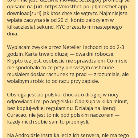
opisane na [url=https://mostbet-pol.pl]mostbet app
download[/url] jak ktos chce sie wgryzc. Najmniejsza
wplata zaczyna sie od 20 zl, konto zalozylem w
kilkadziesiat sekund, KYC przeszlo mi nastepnego
dnia.
Wyplacam zwykle przez Neteller i schodzi to do 2-3
godzin. Karta trwalo dluzej — dwa dni robocze.
Krypto tez jest, osobiscie nie sprawdzalem. Co mi sie
nie spodobalo to ze przy pierwszym cashoucie
musialem doslac rachunek za prad — zrozumiale, ale
wolalbym zrobic to od razu przy zapisie.
Obsluga jest po polsku, chociaz o drugiej w nocy
odpowiadali mi po angielsku. Odpisuja w kilka minut,
bez kopiuj-wklej regulaminu. Dzialaja na licencji
Curacao, nie jest to nic pod polskim nadzorem —
kazdy niech sobie sam to przemysli.
Na Androidzie instalka leci z ich serwera, nie ma tego