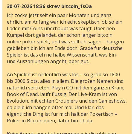
30-07-2026 18:36
skrev
bitcoin_fsOa
Ich zocke jetzt seit ein paar Monaten und ganz
ehrlich, am Anfang war ich echt skeptisch, ob so ein
Laden mit Coins uberhaupt was taugt. Uber nen
Kumpel dort gelandet, der schon langer bitcoin
online poker spielt, und was soll ich sagen – hangen
geblieben bin ich am Ende doch. Grade fur deutsche
Spieler ist das eh ne halbe Wissenschaft, was Ein-
und Auszahlungen angeht, aber gut.
An Spielen ist ordentlich was los – so grob so 1800
bis 2000 Slots, alles in allem. Die gro?en Namen sind
naturlich vertreten: Play'n GO mit dem ganzen Kram,
Book of Dead, lauft flussig. Der Live-Kram ist von
Evolution, mit echten Croupiers und den Gameshows,
da bleib ich hangen ofter mal. Und klar, das
eigentliche Ding ist fur mich halt der Pokertisch –
Poker in Bitcoin eben, dafur bin ich da.
Beim Bonus: angeboten wurden mir die ublichen