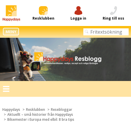
Resklubben
Logga in
Ring till oss
MENY
Toggle
navigation
Happydays
Resklubben
Resebloggar
Aktuellt – små historier från Happydays
Bilsemester i Europa med elbil: 8 bra tips