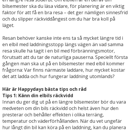
bilsemester ska du läsa vidare, för planering är en viktig
faktor för att få en bra resa – det ger nämligen sinnesfrid
och du slipper räckviddångest om du har bra koll på
läget.
Resan behöver kanske inte ens ta så mycket längre tid i
en elbil med laddningsstopp längs vägen än vad samma
resa skulle ha tagit i en bil med förbränningsmotor,
förutsatt att du tar de naturliga pauserna. Speciellt första
gången man ska ut på en bilsemester med elbil kommer
frågorna: Var finns närmaste laddare, hur mycket kostar
det att ladda och hur fungerar laddning utomlands?
Här är Happydays bästa tips och råd
Tips 1: Känn din elbils räckvidd
Innan du ger dig ut på en längre bilsemester bör du vara
medveten om din bils räckvidd och helst även hur den
presterar och behåller effekten i olika terräng,
temperatur och väderförhållanden. När du vet ungefär
hur långt din bil kan köra på en laddning, kan du planera