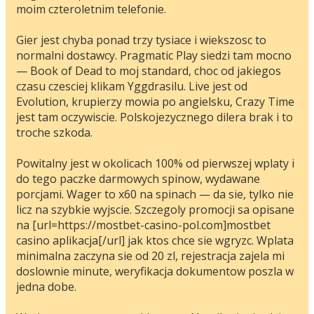
moim czteroletnim telefonie.
Gier jest chyba ponad trzy tysiace i wiekszosc to
normalni dostawcy. Pragmatic Play siedzi tam mocno
— Book of Dead to moj standard, choc od jakiegos
czasu czesciej klikam Yggdrasilu. Live jest od
Evolution, krupierzy mowia po angielsku, Crazy Time
jest tam oczywiscie. Polskojezycznego dilera brak i to
troche szkoda.
Powitalny jest w okolicach 100% od pierwszej wplaty i
do tego paczke darmowych spinow, wydawane
porcjami. Wager to x60 na spinach — da sie, tylko nie
licz na szybkie wyjscie. Szczegoly promocji sa opisane
na [url=https://mostbet-casino-pol.com]mostbet
casino aplikacja[/url] jak ktos chce sie wgryzc. Wplata
minimalna zaczyna sie od 20 zl, rejestracja zajela mi
doslownie minute, weryfikacja dokumentow poszla w
jedna dobe.