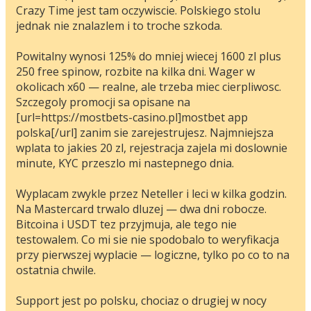
Crazy Time jest tam oczywiscie. Polskiego stolu
jednak nie znalazlem i to troche szkoda.
Powitalny wynosi 125% do mniej wiecej 1600 zl plus
250 free spinow, rozbite na kilka dni. Wager w
okolicach x60 — realne, ale trzeba miec cierpliwosc.
Szczegoly promocji sa opisane na
[url=https://mostbets-casino.pl]mostbet app
polska[/url] zanim sie zarejestrujesz. Najmniejsza
wplata to jakies 20 zl, rejestracja zajela mi doslownie
minute, KYC przeszlo mi nastepnego dnia.
Wyplacam zwykle przez Neteller i leci w kilka godzin.
Na Mastercard trwalo dluzej — dwa dni robocze.
Bitcoina i USDT tez przyjmuja, ale tego nie
testowalem. Co mi sie nie spodobalo to weryfikacja
przy pierwszej wyplacie — logiczne, tylko po co to na
ostatnia chwile.
Support jest po polsku, chociaz o drugiej w nocy