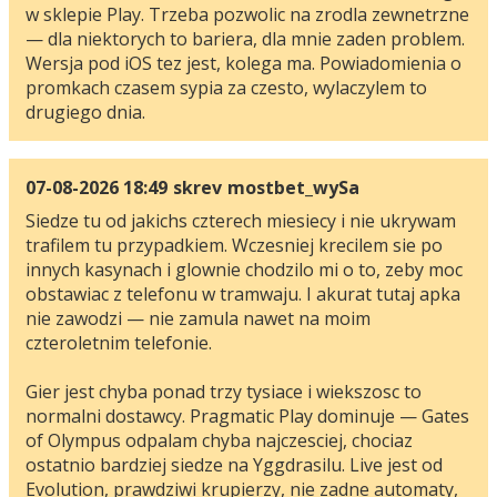
w sklepie Play. Trzeba pozwolic na zrodla zewnetrzne
— dla niektorych to bariera, dla mnie zaden problem.
Wersja pod iOS tez jest, kolega ma. Powiadomienia o
promkach czasem sypia za czesto, wylaczylem to
drugiego dnia.
07-08-2026 18:49
skrev
mostbet_wySa
Siedze tu od jakichs czterech miesiecy i nie ukrywam
trafilem tu przypadkiem. Wczesniej krecilem sie po
innych kasynach i glownie chodzilo mi o to, zeby moc
obstawiac z telefonu w tramwaju. I akurat tutaj apka
nie zawodzi — nie zamula nawet na moim
czteroletnim telefonie.
Gier jest chyba ponad trzy tysiace i wiekszosc to
normalni dostawcy. Pragmatic Play dominuje — Gates
of Olympus odpalam chyba najczesciej, chociaz
ostatnio bardziej siedze na Yggdrasilu. Live jest od
Evolution, prawdziwi krupierzy, nie zadne automaty,