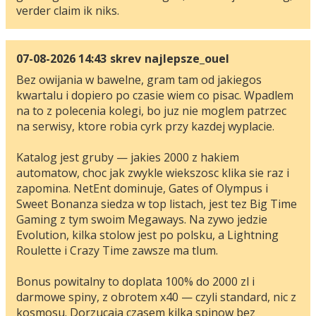
verder claim ik niks.
07-08-2026 14:43
skrev
najlepsze_ouel
Bez owijania w bawelne, gram tam od jakiegos
kwartalu i dopiero po czasie wiem co pisac. Wpadlem
na to z polecenia kolegi, bo juz nie moglem patrzec
na serwisy, ktore robia cyrk przy kazdej wyplacie.
Katalog jest gruby — jakies 2000 z hakiem
automatow, choc jak zwykle wiekszosc klika sie raz i
zapomina. NetEnt dominuje, Gates of Olympus i
Sweet Bonanza siedza w top listach, jest tez Big Time
Gaming z tym swoim Megaways. Na zywo jedzie
Evolution, kilka stolow jest po polsku, a Lightning
Roulette i Crazy Time zawsze ma tlum.
Bonus powitalny to doplata 100% do 2000 zl i
darmowe spiny, z obrotem x40 — czyli standard, nic z
kosmosu. Dorzucaja czasem kilka spinow bez