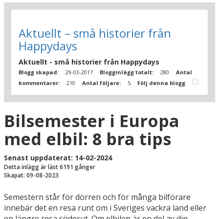
Aktuellt – små historier från
Happydays
Aktuellt - små historier från Happydays
Blogg skapad:
29-03-2017
Blogginlägg totalt:
280
Antal
kommentarer:
210
Antal följare:
5
Följ denna blogg
Bilsemester i Europa
med elbil: 8 bra tips
Senast uppdaterat: 14-02-2024
Detta inlägg är läst 6191 gånger
Skapat: 09-08-2023
Semestern står för dörren och för många bilförare
innebär det en resa runt om i Sveriges vackra land eller
en längre resa söderut. Om elbilen är en del av din