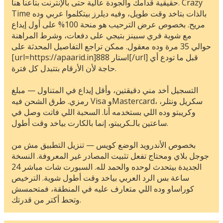
حقيقية قدامك والجودة عالية حتى بالإنترنت بتاعنا هنا. Crazy
Time بالذات بتاخد وقت طويل، وفيه ديلرز بيتكلموا عربي وده
مريح. بخصوص عرض الترحيب هو منحة 100% على أول إيداع
مع شوية فري سبينز بتيجي على دفعات، وشرط المراهنة
حوالي 35 مرة وده معقول. ممكن تراجع التفاصيل المحدثة على
[url=https://apaarid.in]استار 888[/url] قبل ما تودع أي
حاجة لأن الأرقام بتتبدل كل فترة.
التسجيل أخد مني دقيقتين، وأقل إيداع في المتناول — مبلغ
رمزي. طرق الشحن فيه Visa وMastercard، سكريل ونتلر،
وكريبتو وده اللي بستخدمه أنا. السحبة اللي فاتت وصل في
ساعتين بالـكريبتو، إنما بالكارت بياخد وقت أطول.
بخصوص الأندرويد الوضع كويس — تنزيل التطبيق مش من
جوجل بلاي ومحتاج تفعل تثبيت المصادر غير المعروفة. النسخة
الجديدة بيتحدث لوحده والحمد لله. السبورت شات مباشر 24
ساعة بس الرد العربي بياخد وقت أطول شوية. الترخيص
كوراساو وده اللي متعارف عليه في المنطقة، فمتحمسش
وتحط أكتر من قدرتك.