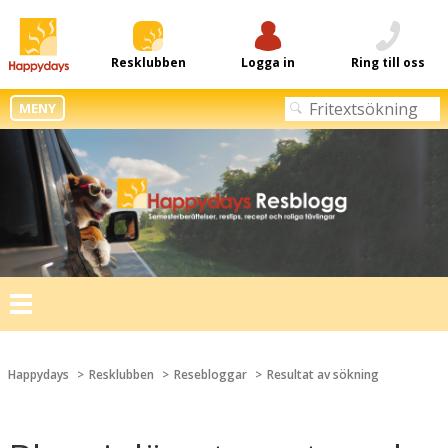
Resklubben
Logga in
Ring till oss
MENY
Toggle
navigation
Happydays
Resklubben
Resebloggar
Resultat av sökning