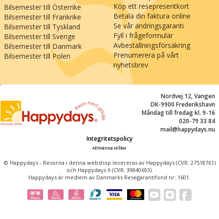
Köp ett resepresentkort
Bilsemester till Österrike
Betala din faktura online
Bilsemester till Frankrike
Se vår ändringsgaranti
Bilsemester till Tyskland
Fyll i frågeformulär
Bilsemester till Sverige
Avbeställningsförsäkring
Bilsemester till Danmark
Prenumerera på vårt
Bilsemester till Polen
nyhetsbrev
;
Nordvej 12, Vangen
DK-9900 Frederikshavn
Måndag till fredag kl. 9-16
020-79 33 84
mail@happydays.nu
Integritetspolicy
Allmänna villkor
© Happydays - Resorna i denna webshop levereras av Happydays (CVR: 27518761)
och Happydays II (CVR: 39840693).
Happydays är medlem av Danmarks Resegarantifond nr: 1601.