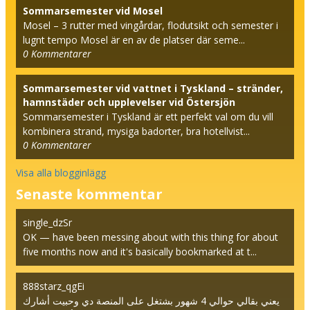
Sommarsemester vid Mosel
Mosel – 3 rutter med vingårdar, flodutsikt och semester i
lugnt tempo Mosel är en av de platser där seme...
0
Kommentarer
Sommarsemester vid vattnet i Tyskland – stränder,
hamnstäder och upplevelser vid Östersjön
Sommarsemester i Tyskland är ett perfekt val om du vill
kombinera strand, mysiga badorter, bra hotellvist...
0
Kommentarer
Visa alla blogginlägg
Senaste kommentar
single_dzSr
OK — have been messing about with this thing for about
five months now and it's basically bookmarked at t...
888starz_qgEi
يعني بقالي حوالي 4 شهور بشتغل على المنصة دي وحبيت أشارك