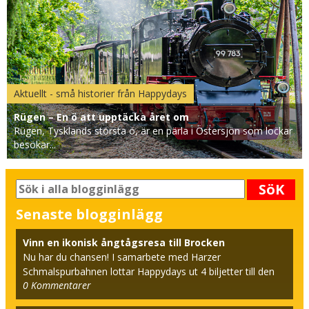
Aktuellt - små historier från Happydays
Rügen – En ö att upptäcka året om
Rügen, Tysklands största ö, är en pärla i Östersjön som lockar
besökar...
SöK
Senaste blogginlägg
Vinn en ikonisk ångtågsresa till Brocken
Nu har du chansen! I samarbete med Harzer
Schmalspurbahnen lottar Happydays ut 4 biljetter till den
0
Kommentarer
beröm...