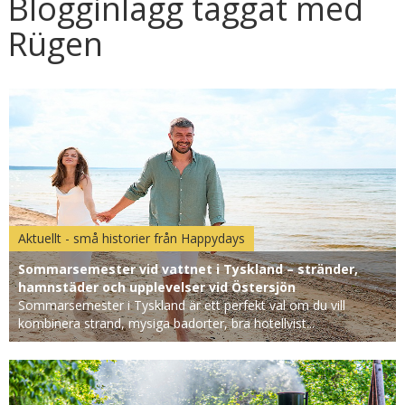
Blogginlägg taggat med
Rügen
Aktuellt - små historier från Happydays
Sommarsemester vid vattnet i Tyskland – stränder,
hamnstäder och upplevelser vid Östersjön
Sommarsemester i Tyskland är ett perfekt val om du vill
kombinera strand, mysiga badorter, bra hotellvist...