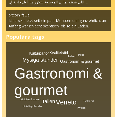
اللي شفته بما إن الموضوع بيتكرر هنا. أول حاجة إن ...
bitcoin_fsOa
Ich zocke jetzt seit ein paar Monaten und ganz ehrlich, am
Anfang war ich echt skeptisch, ob so ein Laden...
Populära tags
Kvalitetstid
Kulturpärlor
Mosel
Italien
Mysiga stunder
Gastronomi & gourmet
Gastronomi &
gourmet
Aktivitet & action
Veneto
Italien
Tyskland
Hotellupplevelse
Tyrolen