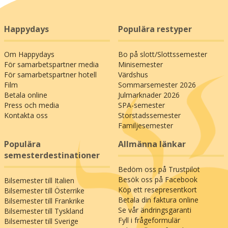
Happydays
Populära restyper
Om Happydays
Bo på slott/Slottssemester
För samarbetspartner media
Minisemester
För samarbetspartner hotell
Värdshus
Film
Sommarsemester 2026
Betala online
Julmarknader 2026
Press och media
SPA-semester
Kontakta oss
Storstadssemester
Familjesemester
Populära
Allmänna länkar
semesterdestinationer
Bedöm oss på Trustpilot
Besök oss på Facebook
Bilsemester till Italien
Köp ett resepresentkort
Bilsemester till Österrike
Betala din faktura online
Bilsemester till Frankrike
Se vår ändringsgaranti
Bilsemester till Tyskland
Fyll i frågeformulär
Bilsemester till Sverige