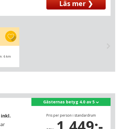
Läs mer ❯
n: 6 km
Gästernas betyg 4.0 av 5
inkl.
Pris per person i standardrum
1.449:-
gar