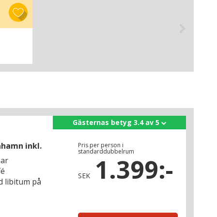
Gästernas betyg 3.4 av 5
hamn inkl.
Pris per person i
standarddubbelrum
1.399:-
gar
fé
SEK
d libitum på