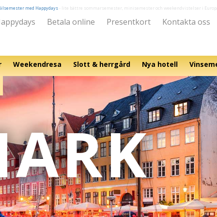
Bilsemester med Happydays
- lite bättre sommarsemester, minisemester och weekendvistelser i Europ
appydays
Betala online
Presentkort
Kontakta oss
r
Weekendresa
Slott & herrgård
Nya hotell
Vinsem
MARK