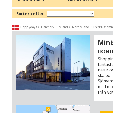
Vill du hellre resa på äventyr mellan
Jyllands
pärlor så ska du 
Sortera efter
Århus. Du kan också välja en semester i
Nordjylland
med möjli
ut på Grenen kan stå med ett ben i Skagerack och ett ben i Ka
Happydays
Danmark
Jylland
Nordjylland
Fredrikshamn
I
Sydjylland
kan du uppleva äkta dansk gemyt och gästvänlighet
Danmark har mycket att bjuda på som semesterland för både fam
Mini
Hotel 
Shoppin
fantast
natur oc
ska bo i
Sjömans
med mod
från Gö
extra s
ner med 
dricka e