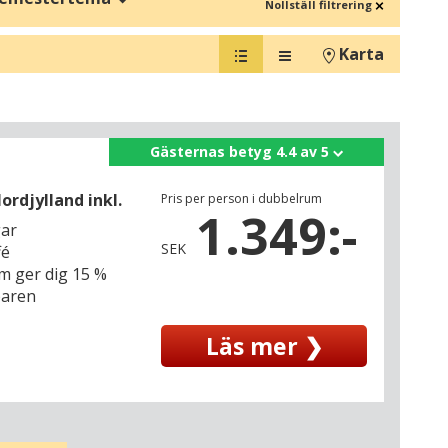
Nollställ filtrering
sparken Legoland, Givskud Zoo, Ree Park och Den Gamle By i
Karta
eller längst upp på toppen av Danmark i Skagen där du längst
ykter i de anrika gränstrakterna med en spännande historia.
Gästernas betyg 4.4 av 5
ill din semester i Danmark här:
ordjylland inkl.
Pris per person i dubbelrum
1.349:-
gar
SEK
fé
m ger dig 15 %
baren
Läs mer ❯