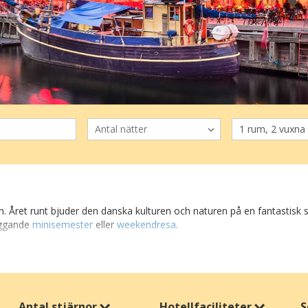
gen. Året runt bjuder den danska kulturen och naturen på en fantastis
iggande
minisemester
eller
weekendresa
.
dshus
, eller välja ett hotell som passar bra för en
familjesemester
med 
land, vilket gör det enkelt att köra till ditt hotell och till de platser
v närheten till storstaden Köpenhamn med sevärdheter som nöjespark
Antal stjärnor
Hotellfaciliteter
S
rena idyllen väntar i det sydfynska öhavet!