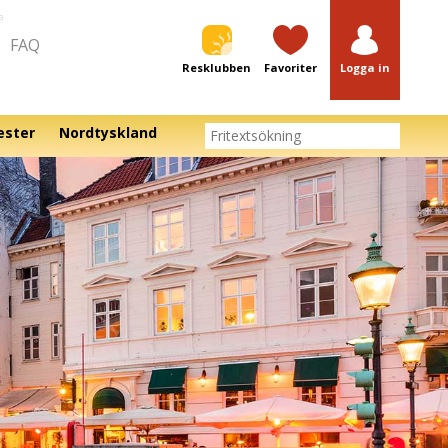
a
FAQ
Resklubben
Favoriter
Logga in
ester
Nordtyskland