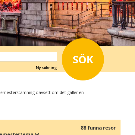
SÖK
Ny sökning
k semesterstämning oavsett om det gäller en
extra roliga aktiviteter för barnen eller bara en semester
 som du allra helst vill uppleva.
88 funna resor
en Tivoli, Bakken, Nyhavn, Strøget och alla de andra
emestertema