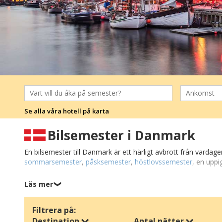
Se alla våra hotell på karta
Bilsemester i Danmark
En bilsemester till Danmark är ett härligt avbrott från varda
sommarsemester
,
påsksemester
,
höstlovssemester
, en upp
På din semester i Danmark kan du välja att bo på
mysiga vär
Läs mer
❯
med massor av tid tillsammans. Danmark är också ett överskådligt 
Filtrera på:
Res på en rolig upptäcktsfärd till
Själland och öarna
och njut a
Destination
Antal nätter
pärlorna. Eller vad sägs om en tur till
Fyn och öarna
, där den 