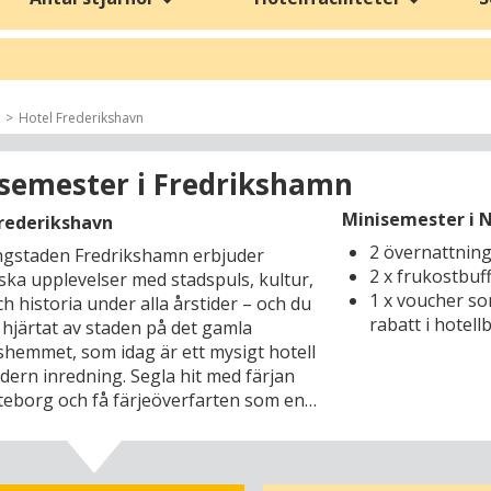
boka ett hotell med lagom köravstånd till toppattraktioner som nöje
ghet för promenader längs några av Vesterhavets populära stränder 
ttegatt.
Hotel Frederikshavn
. Här kan du också passa på att gränshandla i Tyskland och göra utfl
iljen, vännerna och den du håller av mest! Hitta ditt bästa hotell t
semester i Fredrikshamn
Minisemester i N
Frederikshavn
2 övernattnin
gstaden Fredrikshamn erbjuder
2 x frukostbuf
iska upplevelser med stadspuls, kultur,
1 x voucher so
h historia under alla årstider – och du
rabatt i hotell
 hjärtat av staden på det gamla
hemmet, som idag är ett mysigt hotell
ern inredning. Segla hit med färjan
teborg och få färjeöverfarten som en
emesterupplevelse där du kan slå dig
utsikt över havet och läsa en bok eller
n kopp kaffe i baren. Väl framme i