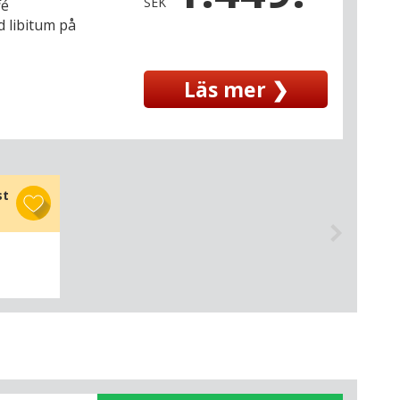
SEK
fé
d libitum på
Läs mer ❯
st