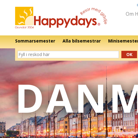
Om H
Sommarsemester
Alla bilsemestrar
Minisemeste
OK
DAN