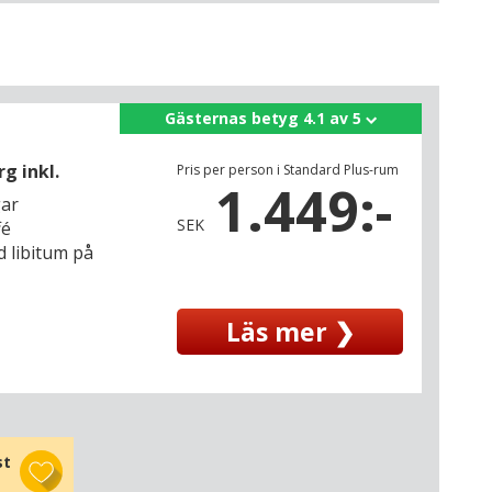
Gästernas betyg 4.1 av 5
g inkl.
Pris per person i Standard Plus-rum
1.449:-
gar
SEK
fé
d libitum på
Läs mer ❯
st