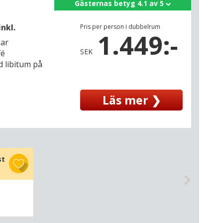
Gästernas betyg 4.1 av 5
nkl.
Pris per person i dubbelrum
1.449:-
gar
SEK
fé
d libitum på
Läs mer ❯
st