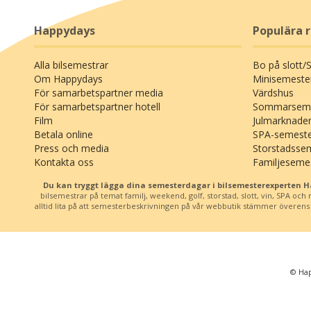
Happydays
Populära 
Alla bilsemestrar
Bo på slott/
Om Happydays
Minisemeste
För samarbetspartner media
Värdshus
För samarbetspartner hotell
Sommarseme
Film
Julmarknade
Betala online
SPA-semest
Press och media
Storstadsse
Kontakta oss
Familjeseme
Du kan tryggt lägga dina semesterdagar i bilsemesterexperten 
bilsemestrar på temat familj, weekend, golf, storstad, slott, vin, SPA oc
alltid lita på att semesterbeskrivningen på vår webbutik stämmer överens me
© Hap