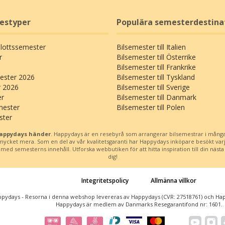
restyper
Populära semesterdestina
Slottssemester
Bilsemester till Italien
r
Bilsemester till Österrike
Bilsemester till Frankrike
ster 2026
Bilsemester till Tyskland
r 2026
Bilsemester till Sverige
er
Bilsemester till Danmark
mester
Bilsemester till Polen
ster
Happydays händer
. Happydays är en resebyrå som arrangerar bilsemestrar i många
h mycket mera. Som en del av vår kvalitetsgaranti har Happydays inköpare besökt var
d semesterns innehåll. Utforska webbutiken för att hitta inspiration till din nästa b
dig!
Integritetspolicy
Allmänna villkor
pydays - Resorna i denna webshop levereras av Happydays (CVR: 27518761) och Happ
Happydays är medlem av Danmarks Resegarantifond nr: 1601.