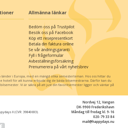
tioner
Allmänna länkar
Bedöm oss på Trustpilot
Besök oss på Facebook
Köp ett resepresentkort
Betala din faktura online
Se vår ändringsgaranti
Fyll i frågeformulär
Avbeställningsförsäkring
Prenumerera på vårt nyhetsbrev
 länder i Europa, med en mängd olika semesterteman. Hos oss hittar du
je hotell för att kunna erbjuda dig de bästa bilsemestrarna. Därför kan du
ilsemester. Vi är säkra på att just din favoritsemester ligger och väntar på
Nordvej 12, Vangen
DK-9900 Frederikshavn
Måndag till fredag kl. 9-16
ydays II (CVR: 39840693).
020-79 33 84
mail@happydays.nu