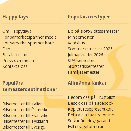
Happydays
Populära restyper
Om Happydays
Bo på slott/Slottssemester
För samarbetspartner media
Minisemester
För samarbetspartner hotell
Värdshus
Film
Sommarsemester 2026
Betala online
Julmarknader 2026
Press och media
SPA-semester
Kontakta oss
Storstadssemester
Familjesemester
Populära
Allmänna länkar
semesterdestinationer
Bedöm oss på Trustpilot
Besök oss på Facebook
Bilsemester till Italien
Köp ett resepresentkort
Bilsemester till Österrike
Betala din faktura online
Bilsemester till Frankrike
Se vår ändringsgaranti
Bilsemester till Tyskland
Fyll i frågeformulär
Bilsemester till Sverige