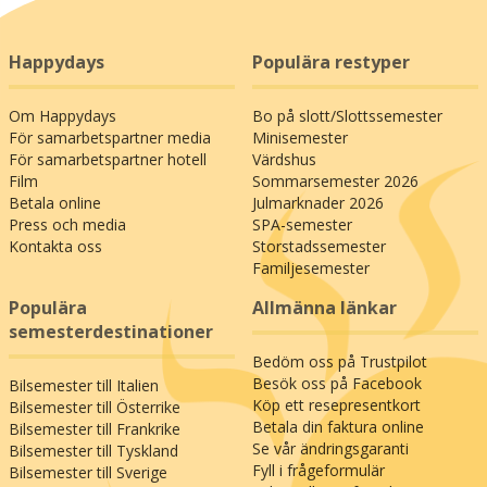
Happydays
Populära restyper
Om Happydays
Bo på slott/Slottssemester
För samarbetspartner media
Minisemester
För samarbetspartner hotell
Värdshus
Film
Sommarsemester 2026
Betala online
Julmarknader 2026
Press och media
SPA-semester
Kontakta oss
Storstadssemester
Familjesemester
Populära
Allmänna länkar
semesterdestinationer
Bedöm oss på Trustpilot
Besök oss på Facebook
Bilsemester till Italien
Köp ett resepresentkort
Bilsemester till Österrike
Betala din faktura online
Bilsemester till Frankrike
Se vår ändringsgaranti
Bilsemester till Tyskland
Fyll i frågeformulär
Bilsemester till Sverige