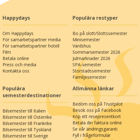
Happydays
Populära restyper
Om Happydays
Bo på slott/Slottssemester
För samarbetspartner media
Minisemester
För samarbetspartner hotell
Värdshus
Film
Sommarsemester 2026
Betala online
Julmarknader 2026
Press och media
SPA-semester
Kontakta oss
Storstadssemester
Familjesemester
Populära
Allmänna länkar
semesterdestinationer
Bedöm oss på Trustpilot
Besök oss på Facebook
Bilsemester till Italien
Köp ett resepresentkort
Bilsemester till Österrike
Betala din faktura online
Bilsemester till Frankrike
Se vår ändringsgaranti
Bilsemester till Tyskland
Fyll i frågeformulär
Bilsemester till Sverige