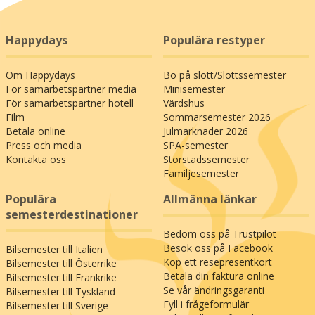
Happydays
Populära restyper
Om Happydays
Bo på slott/Slottssemester
För samarbetspartner media
Minisemester
För samarbetspartner hotell
Värdshus
Film
Sommarsemester 2026
Betala online
Julmarknader 2026
Press och media
SPA-semester
Kontakta oss
Storstadssemester
Familjesemester
Populära
Allmänna länkar
semesterdestinationer
Bedöm oss på Trustpilot
Besök oss på Facebook
Bilsemester till Italien
Köp ett resepresentkort
Bilsemester till Österrike
Betala din faktura online
Bilsemester till Frankrike
Se vår ändringsgaranti
Bilsemester till Tyskland
Fyll i frågeformulär
Bilsemester till Sverige