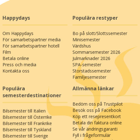
Happydays
Populära restyper
Om Happydays
Bo på slott/Slottssemester
För samarbetspartner media
Minisemester
För samarbetspartner hotell
Värdshus
Film
Sommarsemester 2026
Betala online
Julmarknader 2026
Press och media
SPA-semester
Kontakta oss
Storstadssemester
Familjesemester
Populära
Allmänna länkar
semesterdestinationer
Bedöm oss på Trustpilot
Besök oss på Facebook
Bilsemester till Italien
Köp ett resepresentkort
Bilsemester till Österrike
Betala din faktura online
Bilsemester till Frankrike
Se vår ändringsgaranti
Bilsemester till Tyskland
Fyll i frågeformulär
Bilsemester till Sverige