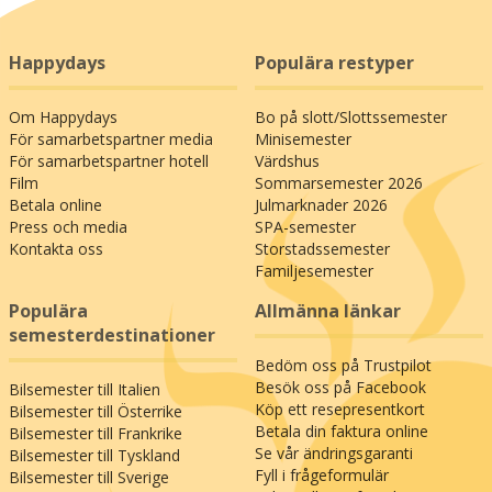
Happydays
Populära restyper
Om Happydays
Bo på slott/Slottssemester
För samarbetspartner media
Minisemester
För samarbetspartner hotell
Värdshus
Film
Sommarsemester 2026
Betala online
Julmarknader 2026
Press och media
SPA-semester
Kontakta oss
Storstadssemester
Familjesemester
Populära
Allmänna länkar
semesterdestinationer
Bedöm oss på Trustpilot
Besök oss på Facebook
Bilsemester till Italien
Köp ett resepresentkort
Bilsemester till Österrike
Betala din faktura online
Bilsemester till Frankrike
Se vår ändringsgaranti
Bilsemester till Tyskland
Fyll i frågeformulär
Bilsemester till Sverige