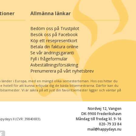
tioner
Allmänna länkar
Bedöm oss på Trustpilot
Besök oss på Facebook
Köp ett resepresentkort
Betala din faktura online
Se vår ändringsgaranti
Fyll i frågeformulär
Avbeställningsförsäkring
Prenumerera på vårt nyhetsbrev
 länder i Europa, med en mängd olika semesterteman. Hos oss hittar du
je hotell för att kunna erbjuda dig de bästa bilsemestrarna. Därför kan du
ilsemester. Vi är säkra på att just din favoritsemester ligger och väntar på
Nordvej 12, Vangen
DK-9900 Frederikshavn
Måndag till fredag kl. 9-16
ydays II (CVR: 39840693).
020-79 33 84
mail@happydays.nu