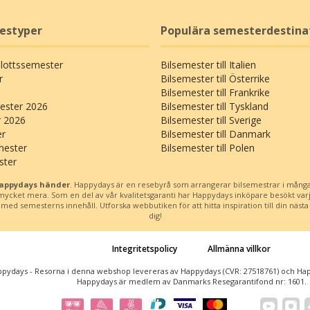
restyper
Populära semesterdestina
Slottssemester
Bilsemester till Italien
r
Bilsemester till Österrike
Bilsemester till Frankrike
ster 2026
Bilsemester till Tyskland
r 2026
Bilsemester till Sverige
er
Bilsemester till Danmark
mester
Bilsemester till Polen
ster
Happydays händer
. Happydays är en resebyrå som arrangerar bilsemestrar i många
h mycket mera. Som en del av vår kvalitetsgaranti har Happydays inköpare besökt var
d semesterns innehåll. Utforska webbutiken för att hitta inspiration till din nästa b
dig!
Integritetspolicy
Allmänna villkor
pydays - Resorna i denna webshop levereras av Happydays (CVR: 27518761) och Happ
Happydays är medlem av Danmarks Resegarantifond nr: 1601.