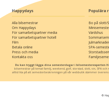
Happydays
Populära 
Alla bilsemestrar
Bo på slott/
Om Happydays
Minisemeste
För samarbetspartner media
Värdshus
För samarbetspartner hotell
Sommarseme
Film
Julmarknade
Betala online
SPA-semest
Press och media
Storstadsse
Kontakta oss
Familjeseme
Du kan tryggt lägga dina semesterdagar i bilsemesterexperten 
bilsemestrar på temat familj, weekend, golf, storstad, slott, vin, SPA oc
alltid lita på att semesterbeskrivningen på vår webbutik stämmer överens me
© Hap