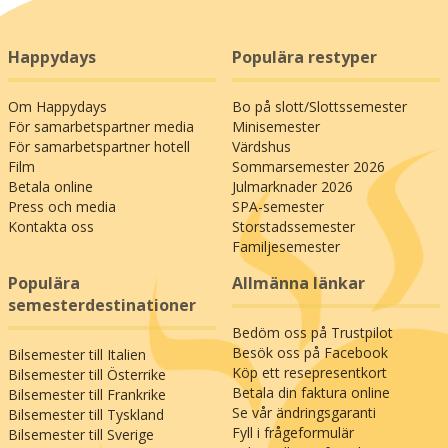
Happydays
Populära restyper
Om Happydays
Bo på slott/Slottssemester
För samarbetspartner media
Minisemester
För samarbetspartner hotell
Värdshus
Film
Sommarsemester 2026
Betala online
Julmarknader 2026
Press och media
SPA-semester
Kontakta oss
Storstadssemester
Familjesemester
Populära
Allmänna länkar
semesterdestinationer
Bedöm oss på Trustpilot
Besök oss på Facebook
Bilsemester till Italien
Köp ett resepresentkort
Bilsemester till Österrike
Betala din faktura online
Bilsemester till Frankrike
Se vår ändringsgaranti
Bilsemester till Tyskland
Fyll i frågeformulär
Bilsemester till Sverige