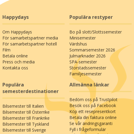
Happydays
Populära restyper
Om Happydays
Bo på slott/Slottssemester
För samarbetspartner media
Minisemester
För samarbetspartner hotell
Värdshus
Film
Sommarsemester 2026
Betala online
Julmarknader 2026
Press och media
SPA-semester
Kontakta oss
Storstadssemester
Familjesemester
Populära
Allmänna länkar
semesterdestinationer
Bedöm oss på Trustpilot
Besök oss på Facebook
Bilsemester till Italien
Köp ett resepresentkort
Bilsemester till Österrike
Betala din faktura online
Bilsemester till Frankrike
Se vår ändringsgaranti
Bilsemester till Tyskland
Fyll i frågeformulär
Bilsemester till Sverige