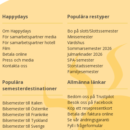
Happydays
Populära restyper
Om Happydays
Bo på slott/Slottssemester
För samarbetspartner media
Minisemester
För samarbetspartner hotell
Värdshus
Film
Sommarsemester 2026
Betala online
Julmarknader 2026
Press och media
SPA-semester
Kontakta oss
Storstadssemester
Familjesemester
Populära
Allmänna länkar
semesterdestinationer
Bedöm oss på Trustpilot
Besök oss på Facebook
Bilsemester till Italien
Köp ett resepresentkort
Bilsemester till Österrike
Betala din faktura online
Bilsemester till Frankrike
Se vår ändringsgaranti
Bilsemester till Tyskland
Fyll i frågeformulär
Bilsemester till Sverige