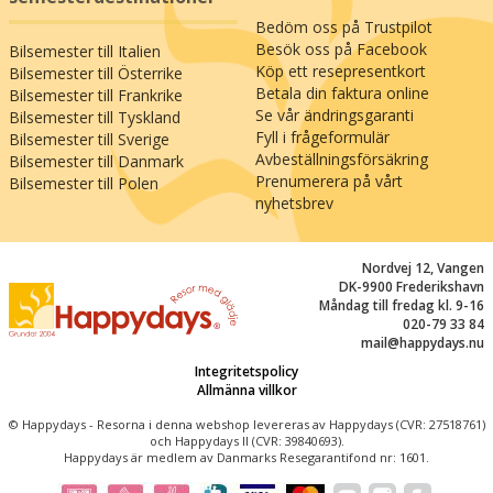
attraktion: Nöjesparken Legoland i Billund (161
Bedöm oss på Trustpilot
km), som kan nås på mindre än två timmar, på
Besök oss på Facebook
Bilsemester till Italien
bra vägar från hotellet och Grenaa. Trevlig
Köp ett resepresentkort
Bilsemester till Österrike
semester i Danmark!
Betala din faktura online
Bilsemester till Frankrike
Se vår ändringsgaranti
Bilsemester till Tyskland
Fyll i frågeformulär
Bilsemester till Sverige
Avbeställningsförsäkring
Bilsemester till Danmark
Prenumerera på vårt
Bilsemester till Polen
nyhetsbrev
Nordvej 12, Vangen
DK-9900 Frederikshavn
Måndag till fredag kl. 9-16
020-79 33 84
mail@happydays.nu
Integritetspolicy
Allmänna villkor
© Happydays - Resorna i denna webshop levereras av Happydays (CVR: 27518761)
och Happydays II (CVR: 39840693).
Happydays är medlem av Danmarks Resegarantifond nr: 1601.