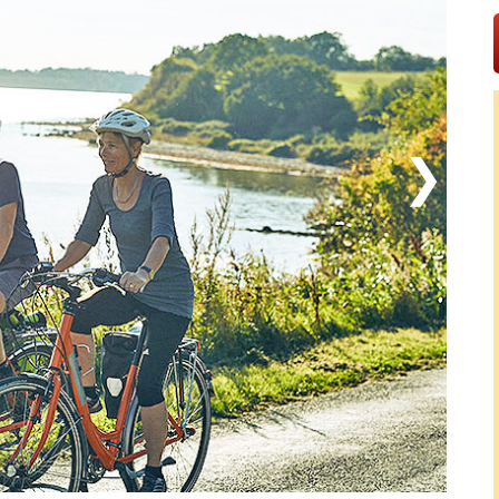
nstra ombord och uppleva ett stycke levande och
en utflykt till Kaløs historiska slottsruin (16 km)
rkligen känna historiens vingslag. Besök också
 stad, som bjuder på en mångfald av upplevelser: Här
esa tillbaka i tiden och det toppmoderna museet AroS
e konstutställningar. Se fram emot en rolig