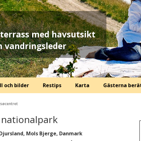
errass med havsutsikt
ch vandringsleder
l och bilder
Restips
Karta
Gästerna berä
lsøcentret
k nationalpark
Djursland, Mols Bjerge, Danmark