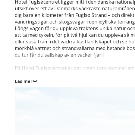
Hotel Fuglsøcentret ligger mitt i den danska nationa
utsikt över ett av Danmarks vackraste naturområden
dig bara en kilometer från Fuglsø Strand – och direk
vandringstigar och skogsvägar i den idylliska terrä
Längs vägen får du uppleva traktens unika natur oc
att ta med cykeln, för på två hjul kan du uppleva så 
eller susa fram i det vackra kustlandskapet och se hu
mörkblå vattnet och strandvallarna med betande bos
du tur får du sällskap av en vacker fjäril.
På Hotel Fuglsøcentret är det ingen som kommer att h
badmintonbana, bollbanor, två stora studsmattor 
aktivitetsmöjligheterna och den omgivande naturen 
Läs mer
❯
sevärdheter och många familjevänliga nöjen, till ex
Skandinaviens största nöjespark, som sjuder av se
april till mitten av oktober); här kan barn och vuxna
roliga nöjen. Är du sugen på mer kulturella upplevelser
med mängder av charmiga korsvirkeshus, små butiker
duktiga glaskonstnärer och här finns det också arb
Missa heller inte ett besök på det unika träskeppet F