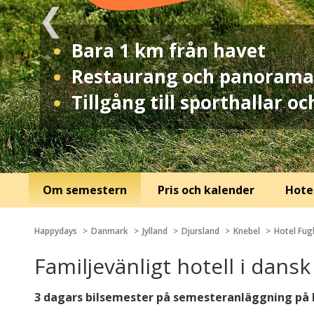
Bara 1 km från havet
Restaurang och panoramat
Tillgång till sporthallar o
Om semestern
Pris och kalender
Hotel
Happydays
Danmark
Jylland
Djursland
Knebel
Hotel Fug
Familjevänligt hotell i dans
3 dagars bilsemester på semesteranläggning på 