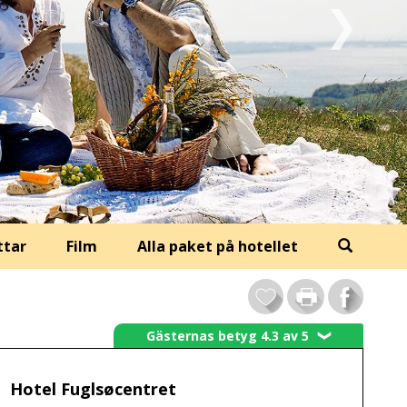
ttar
Film
Alla paket på hotellet
Gästernas betyg 4.3 av 5
❯
Hotel Fuglsøcentret