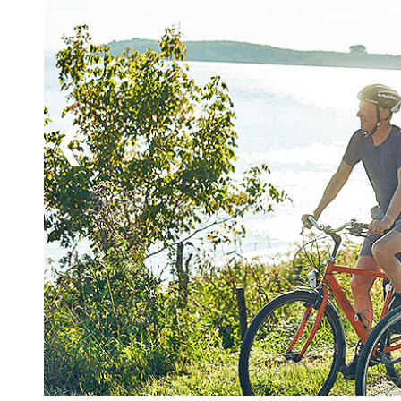
världens längsta, bevarade träskepp – där du kan mö
tjärdoftande dansk marinhistoria anno 1857. Gör också 
som ligger vid den vackra Kalø-bukten, här kan du ve
"Leendets stad" Århus (48 km), Danmarks näststörsta
kan du till exempel besöka Den Gamle By som är en r
med regnbågstunneln som alltid lockar med spännand
minisemester i Danmark!