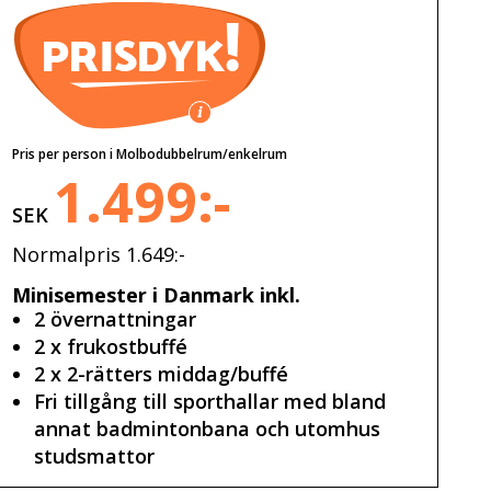
Pris per person i Molbodubbelrum/enkelrum
1.499:-
SEK
Normalpris 1.649:-
Minisemester i Danmark inkl.
2 övernattningar
2 x frukostbuffé
2 x 2-rätters middag/buffé
Fri tillgång till sporthallar med bland
annat badmintonbana och utomhus
studsmattor