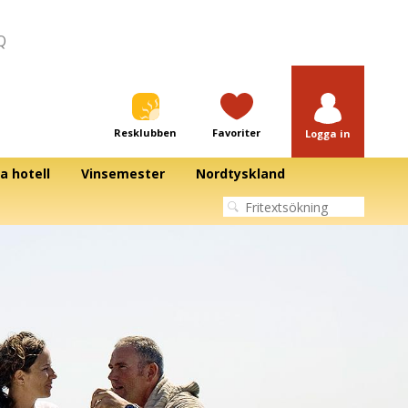
Q
Resklubben
Favoriter
Logga in
a hotell
Vinsemester
Nordtyskland