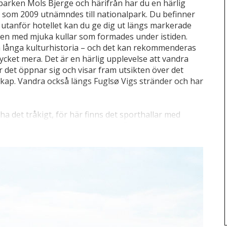
lparken Mols Bjerge och härifrån har du en härlig
 som 2009 utnämndes till nationalpark. Du befinner
t utanför hotellet kan du ge dig ut längs markerade
ngen med mjuka kullar som formades under istiden.
h långa kulturhistoria – och det kan rekommenderas
mycket mera. Det är en härlig upplevelse att vandra
r det öppnar sig och visar fram utsikten över det
kap. Vandra också längs Fuglsø Vigs stränder och har
a det tråkigt, för här finns det sporthallar med
och fina gemensamhetsutrymmen. Förutom
bjuder Djursland också på några av Danmarks största
empel den kända Djurs Sommerland (34 km),
mesterstämning under sommarsäsong (från mitten av
 ägna timmar åt alla hisnande åkattraktioner och andra
, väntar den idylliska lilla staden Ebeltoft (15 km)
 och caféer. Staden är också känd för att ha många
etande glashyttor som man är välkommen att besöka.
regatten Jylland som ligger vid hamnen i Ebeltoft –