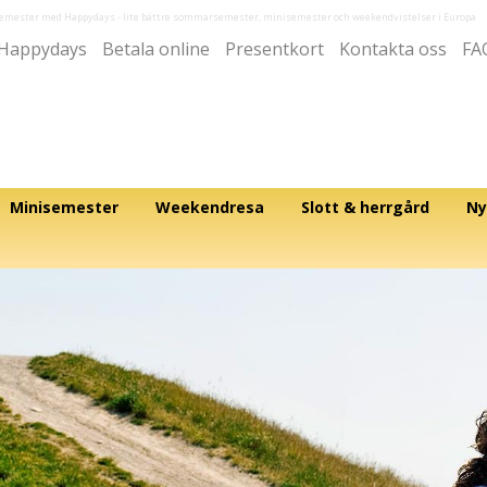
semester med Happydays
- lite bättre sommarsemester, minisemester och weekendvistelser i Europa
Happydays
Betala online
Presentkort
Kontakta oss
FA
Minisemester
Weekendresa
Slott & herrgård
Ny