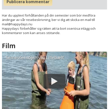
Publicera kommentar
Flygplatser
Museer
Har du upplevt förhållanden på din semester som bör medföra
Radie runt hotellet:
ändingar av vår resebeskrivning, ber vi dig att skicka en mail till
mail@happydays.nu
Happydays förbehåller sig rätten att ta bort oseriösa inlägg och
Hitta vägen till hotellet
kommentarer som kan anses stötande.
Hotel Årslev Kro
Silkeborgvej 900
Film
8220 Brabrand
Danmark
Semesternöjen vid Lillebælt
Din adress
Hitta resvägen
❯
Hotellets GPS-koordinater
E 010&deg; 2.371'
N 56&deg; 9.229'