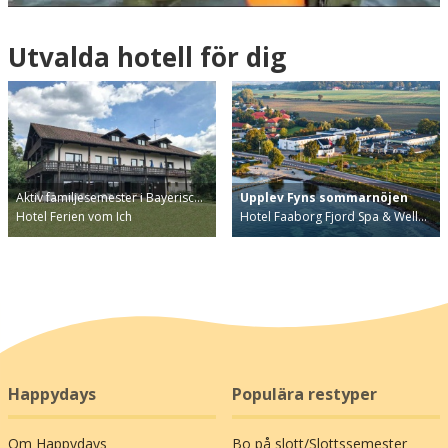
Utvalda hotell för dig
Aktiv familjesemester i Bayerisc…
Upplev Fyns sommarnöjen
Hotel Ferien vom Ich
Hotel Faaborg Fjord Spa & Well…
Happydays
Populära restyper
Om Happydays
Bo på slott/Slottssemester