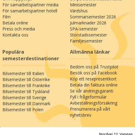
För samarbetspartner media
Minisemester
För samarbetspartner hotell
Värdshus
Film
Sommarsemester 2026
Betala online
Julmarknader 2026
Press och media
SPA-semester
Kontakta oss
Storstadssemester
Familjesemester
Populära
Allmänna länkar
semesterdestinationer
Bedöm oss på Trustpilot
Besök oss på Facebook
Bilsemester till Italien
Köp ett resepresentkort
Bilsemester till Österrike
Betala din faktura online
Bilsemester till Frankrike
Se vår ändringsgaranti
Bilsemester till Tyskland
Fyll i frågeformulär
Bilsemester till Sverige
Avbeställningsförsäkring
Bilsemester till Danmark
Prenumerera på vårt
Bilsemester till Polen
nyhetsbrev
;
Nordvej 12, Vangen