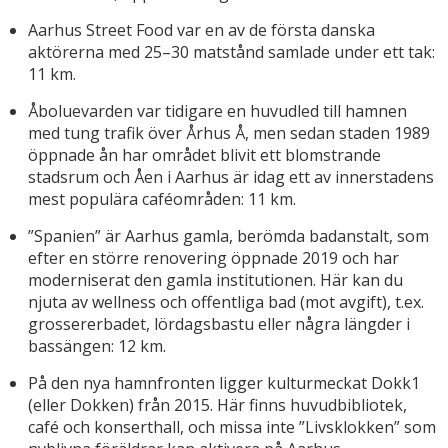
Aarhus Street Food var en av de första danska
aktörerna med 25–30 matstånd samlade under ett tak:
11 km.
Åboluevarden var tidigare en huvudled till hamnen
med tung trafik över Århus Å, men sedan staden 1989
öppnade ån har området blivit ett blomstrande
stadsrum och Åen i Aarhus är idag ett av innerstadens
mest populära caféområden: 11 km.
”Spanien” är Aarhus gamla, berömda badanstalt, som
efter en större renovering öppnade 2019 och har
moderniserat den gamla institutionen. Här kan du
njuta av wellness och offentliga bad (mot avgift), t.ex.
grossererbadet, lördagsbastu eller några längder i
bassängen: 12 km.
På den nya hamnfronten ligger kulturmeckat Dokk1
(eller Dokken) från 2015. Här finns huvudbibliotek,
café och konserthall, och missa inte ”Livsklokken” som