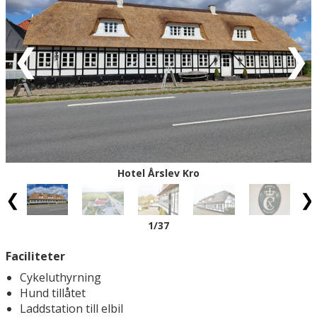
bokningsbekräftelse).
Röd = ankomstdatum är fullbokad.
Vit = ingen ankomst möjlig
Eventuell rabatt är avdragen från de angivna priserna.
Hotel Årslev Kro
1
/37
Faciliteter
Cykeluthyrning
Hund tillåtet
Laddstation till elbil