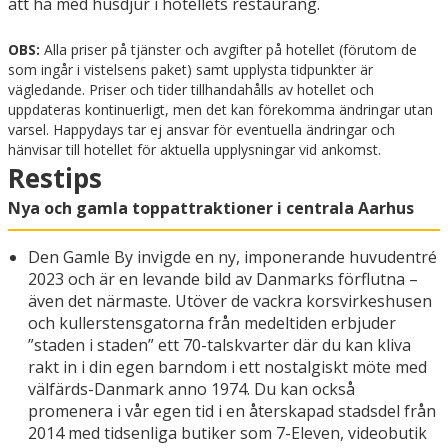
att ha med husdjur i hotellets restaurang.
OBS:
Alla priser på tjänster och avgifter på hotellet (förutom de
som ingår i vistelsens paket) samt upplysta tidpunkter är
vägledande. Priser och tider tillhandahålls av hotellet och
uppdateras kontinuerligt, men det kan förekomma ändringar utan
varsel. Happydays tar ej ansvar för eventuella ändringar och
hänvisar till hotellet för aktuella upplysningar vid ankomst.
Restips
Nya och gamla toppattraktioner i centrala Aarhus
Den Gamle By invigde en ny, imponerande huvudentré
2023 och är en levande bild av Danmarks förflutna –
även det närmaste. Utöver de vackra korsvirkeshusen
och kullerstensgatorna från medeltiden erbjuder
”staden i staden” ett 70-talskvarter där du kan kliva
rakt in i din egen barndom i ett nostalgiskt möte med
välfärds-Danmark anno 1974. Du kan också
promenera i vår egen tid i en återskapad stadsdel från
2014 med tidsenliga butiker som 7-Eleven, videobutik