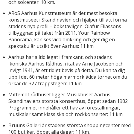
och solcenter: 10 km.
ARoS Aarhus Kunstmuseum är det mest besökta
konstmuseet i Skandinavien och hjälper till att forma
stadens nya profil – bokstavligen. Olafur Eliassons
tillbyggnad på taket från 2011, Your Rainbow
Panorama, kan ses vida omkring och ger dig en
spektakulär utsikt över Aarhus: 11 km.
Aarhus har alltid legat i framkant, och stadens
ikoniska Aarhus Rådhus, ritat av Arne Jacobsen och
invigt 1941, är ett tidigt bevis på detta. Du kan ta dig
upp i det 60 meter höga marmorklädda tornet om du
orkar de 327 trappstegen: 11 km.
Mittemot rådhuset ligger Musikhuset Aarhus,
Skandinaviens största konserthus, öppet sedan 1982.
Programmet innehåller ett hav av föreställningar,
musikaler samt klassiska och rockkonserter: 11 km.
Bruuns Galleri är stadens största shoppingcenter med
100 butiker, öppet alla dagar: 11 km.