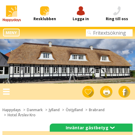
Resklubben
Logga in
Ring till oss
MENY
Toggle
navigation
Happydays
Danmark
Jylland
Östjylland
Brabrand
Hotel Årslev Kro
Inväntar gästbetyg
❯