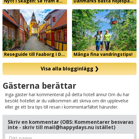
Nytt i Skagen: Se fram e…
Danmarks bästa nöjespa…
Reseguide till Faaborg i D…
Många fina vandringstips!
Visa alla blogginlägg
❯
Karta
Gästerna berättar
Inga gäster har kommenterat på detta hotell ännu! Om du har
besökt hotellet är du välkommen att skriva om din upplevelse
eller ge ett bra tips till resan i kommentarfältet härunder.
Skriv en kommentar (OBS: Kommentarer besvaras
inte - skriv till mail@happydays.nu istället)