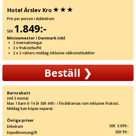
Hotel Årslev Kro
Pris per person i dubbelrum
1.849:-
SEK
Minisemester i Danmark inkl.
2 övernattningar
2 x frukostbuffé
2 x 2-rätters middag inklusive välkomstbubblor
Beställ
❯
Barnrabatt
(vid 2 vuxna)
Max 1 barn 0-14 år SEK 449:- i föräldrarnas rum inklusive frukost.
Middag kan köpas separat.
Övriga priser
SEK 3.099:-
Enkelrum
SEK 99:-
Expeditionsavgift