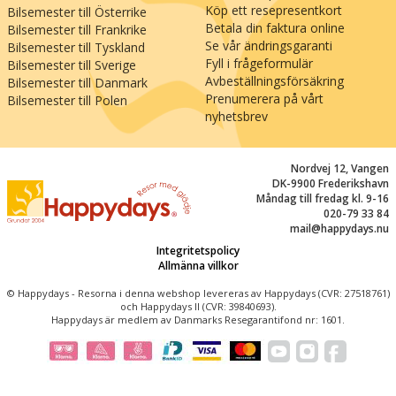
stora och små kan bli uppslukade av historierna
Köp ett resepresentkort
Bilsemester till Österrike
på det stora Industrimuseet och dem från det
Betala din faktura online
Bilsemester till Frankrike
forna Horsens statsfängelse. Du kan också
Se vår ändringsgaranti
Bilsemester till Tyskland
prova på flaggskeppet bland attraktionen på Fyn
Fyll i frågeformulär
Bilsemester till Sverige
– Bridgewalking – vars motsvarighet hittills bara
Avbeställningsförsäkring
Bilsemester till Danmark
finns i Sydney och San Francisco. Och kommer du
Prenumerera på vårt
Bilsemester till Polen
nyhetsbrev
till Vejle under sommarsemestern så finns det
fina möjligheter för härliga baddagar längs de
barnvänliga stränderna vid Vejle fjord – trevlig
Nordvej 12, Vangen
minisemester i Danmark!
DK-9900 Frederikshavn
Måndag till fredag kl. 9-16
020-79 33 84
mail@happydays.nu
Integritetspolicy
Allmänna villkor
© Happydays - Resorna i denna webshop levereras av Happydays (CVR: 27518761)
och Happydays II (CVR: 39840693).
Happydays är medlem av Danmarks Resegarantifond nr: 1601.