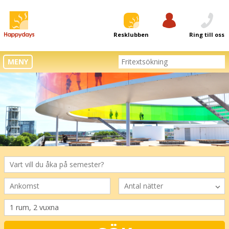
Resklubben
Logga in
Ring till oss
MENY