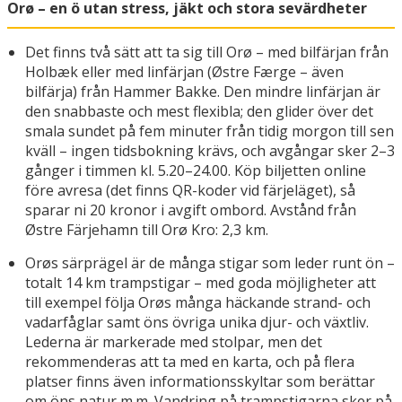
Orø – en ö utan stress, jäkt och stora sevärdheter
Det finns två sätt att ta sig till Orø – med bilfärjan från
Holbæk eller med linfärjan (Østre Færge – även
bilfärja) från Hammer Bakke. Den mindre linfärjan är
den snabbaste och mest flexibla; den glider över det
smala sundet på fem minuter från tidig morgon till sen
kväll – ingen tidsbokning krävs, och avgångar sker 2–3
gånger i timmen kl. 5.20–24.00. Köp biljetten online
före avresa (det finns QR-koder vid färjeläget), så
sparar ni 20 kronor i avgift ombord. Avstånd från
Østre Färjehamn till Orø Kro: 2,3 km.
Orøs särprägel är de många stigar som leder runt ön –
totalt 14 km trampstigar – med goda möjligheter att
till exempel följa Orøs många häckande strand- och
vadarfåglar samt öns övriga unika djur- och växtliv.
Lederna är markerade med stolpar, men det
rekommenderas att ta med en karta, och på flera
platser finns även informationsskyltar som berättar
om öns natur m.m. Vandring på trampstigarna sker på