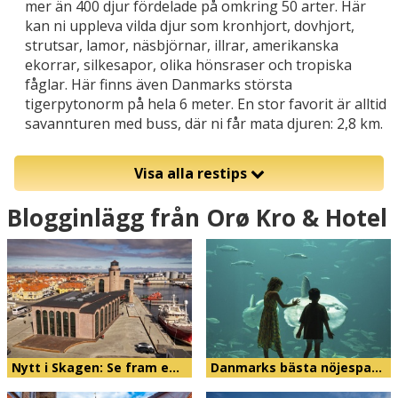
mer än 400 djur fördelade på omkring 50 arter. Här
kan ni uppleva vilda djur som kronhjort, dovhjort,
strutsar, lamor, näsbjörnar, illrar, amerikanska
ekorrar, silkesapor, olika hönsraser och tropiska
fåglar. Här finns även Danmarks största
tigerpytonorm på hela 6 meter. En stor favorit är alltid
savannturen med buss, där ni får mata djuren: 2,8 km.
Visa alla restips
Blogginlägg från Orø Kro & Hotel
Nytt i Skagen: Se fram e…
Danmarks bästa nöjespa…