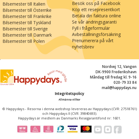
Besök oss på Facebook
Bilsemester till Italien
Köp ett resepresentkort
Bilsemester till Österrike
Betala din faktura online
Bilsemester till Frankrike
Se vår ändringsgaranti
Bilsemester till Tyskland
Fyll i frågeformulär
Bilsemester till Sverige
Avbeställningsförsäkring
Bilsemester till Danmark
Prenumerera på vårt
Bilsemester till Polen
nyhetsbrev
;
Nordvej 12, Vangen
DK-9900 Frederikshavn
Måndag till fredag kl. 9-16
020-79 33 84
mail@happydays.nu
Integritetspolicy
Allmänna villkor
© Happydays - Resorna i denna webshop levereras av Happydays (CVR: 27518761)
och Happydays II (CVR: 39840693).
Happydays är medlem av Danmarks Resegarantifond nr: 1601.