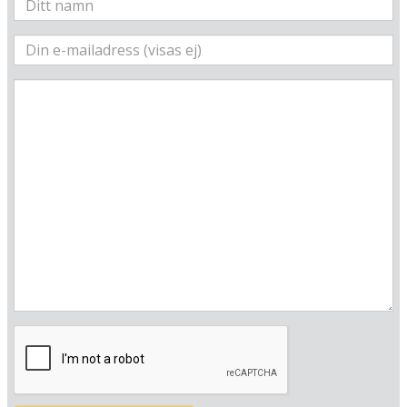
Här ligger hotellet
Visa alla Happydays hotell i Danmark
Flygplatser
Museer