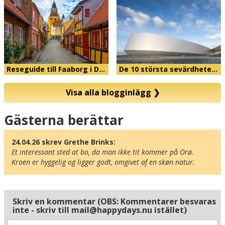
Reseguide till Faaborg i D…
De 10 största sevärdhete…
Visa alla blogginlägg
❯
Karta
Gästerna berättar
24.04.26 skrev Grethe Brinks:
Et interessant sted at bo, da man ikke tit kommer på Orø. 
Kroen er hyggelig og ligger godt, omgivet af en skøn natur.
Skriv en kommentar (OBS: Kommentarer besvaras
inte - skriv till mail@happydays.nu istället)