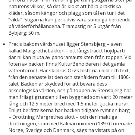
naturens villkor, så det är klokt att bära praktiska
kläder, såsom kängor och plagg som tål en tur i det
”vilda”. Stigarna kan periodvis vara sumpiga beroende
på väderförhållandena. Trampstig nr 5 utgår från
Bybjerg: 50 m.
Precis bakom värdshuset ligger Stensbjerg – även
kallad Margrethebakken – ett långsträckt höjdparti
där ni kan njuta av panoramautsikten från toppen. Vid
foten av backen finns KulturBeholderen i det gamla
vattentornet. Här skildras Orøs historia i bild och text,
från den senaste istiden och stenåldern fram till 1800-
talet. Backen är skyddad för att bevara dess
arkeologiska värden, och på toppen av Stensbjerg har
man frilagt grunden till en byggnad som varit 20 meter
lång och 12,5 meter bred med 1,5 meter tjocka murar.
Enligt berättelserna har backen tidigare rymt en borg
– Drottning Margrethes slott – och den mäktiga
drottningen, som med Kalmarunionen (1397) förenade
Norge, Sverige och Danmark, sägs ha vistats på ön