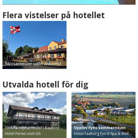
Flera vistelser på hotellet
Minisemester valfri ankomst
Utvalda hotell för dig
Aktiv familjesemester i Bayerisc…
Upplev Fyns sommarnöjen
Hotel Ferien vom Ich
Hotel Faaborg Fjord Spa & Well…