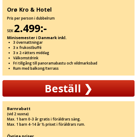
Orø Kro & Hotel
Pris per person i dubbelrum
2.499:-
SEK
Minisemester i Danmark inkl.
3 övernattningar
3 x frukostbuffé
3 x 2-rätters middag
Välkomstdrink
Fri tillgång till panoramabastu och vildmarksbad
Rum med balkong/terrass
Beställ
❯
Barnrabatt
(vid 2 vuxna)
Max. 1 barn 0-3 år gratis i föräldrars säng.
Max. 1 barn 4-14 år ½ priset i föräldrars rum.
Övriga priser