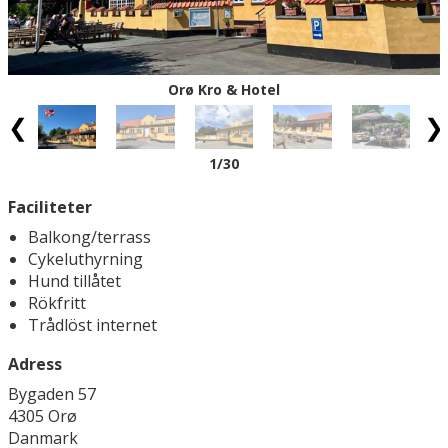
vikingahistoria verkligen tävlar om att locka till besök:
Sagnlandet Lejre (29 km) och Roskilde domkyrka (34 km)
är bara några av traktens största sevärdheter. Dessutom
kan ni passa på att besöka barockträdgården vid
Orø Kro & Hotel
Frederiksborgs slott (46 km) eller det ikoniska Kronborgs
slott (72 km). Skulle ni få lust till en dagsutflykt till
Köpenhamn är det också fullt möjligt – från Orø når ni
1
/30
höjdpunkter som Nyhavn och Tivoli i den danska
huvudstaden på cirka en timme (67 km).
Faciliteter
Balkong/terrass
Cykeluthyrning
Hund tillåtet
Rökfritt
Trådlöst internet
Adress
Bygaden 57
4305 Orø
Danmark