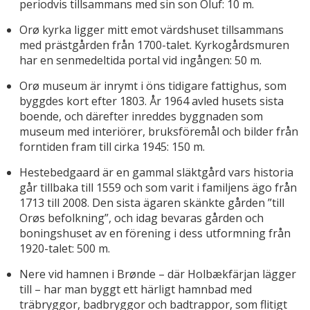
periodvis tillsammans med sin son Oluf: 10 m.
Orø kyrka ligger mitt emot värdshuset tillsammans
med prästgården från 1700-talet. Kyrkogårdsmuren
har en senmedeltida portal vid ingången: 50 m.
Orø museum är inrymt i öns tidigare fattighus, som
byggdes kort efter 1803. År 1964 avled husets sista
boende, och därefter inreddes byggnaden som
museum med interiörer, bruksföremål och bilder från
forntiden fram till cirka 1945: 150 m.
Hestebedgaard är en gammal släktgård vars historia
går tillbaka till 1559 och som varit i familjens ägo från
1713 till 2008. Den sista ägaren skänkte gården ”till
Orøs befolkning”, och idag bevaras gården och
boningshuset av en förening i dess utformning från
1920-talet: 500 m.
Nere vid hamnen i Brønde – där Holbækfärjan lägger
till – har man byggt ett härligt hamnbad med
träbryggor, badbryggor och badtrappor, som flitigt