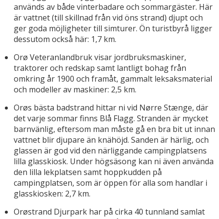
används av både vinterbadare och sommargäster. Här
är vattnet (till skillnad från vid öns strand) djupt och
ger goda möjligheter till simturer. Ön turistbyrå ligger
dessutom också här: 1,7 km.
Orø Veteranlandbruk visar jordbruksmaskiner,
traktorer och redskap samt lantligt bohag från
omkring år 1900 och framåt, gammalt leksaksmaterial
och modeller av maskiner: 2,5 km.
Orøs bästa badstrand hittar ni vid Nørre Stænge, där
det varje sommar finns Blå Flagg. Stranden är mycket
barnvänlig, eftersom man måste gå en bra bit ut innan
vattnet blir djupare än knähöjd. Sanden är härlig, och
glassen är god vid den närliggande campingplatsens
lilla glasskiosk. Under högsäsong kan ni även använda
den lilla lekplatsen samt hoppkudden på
campingplatsen, som är öppen för alla som handlar i
glasskiosken: 2,7 km.
Orøstrand Djurpark har på cirka 40 tunnland samlat