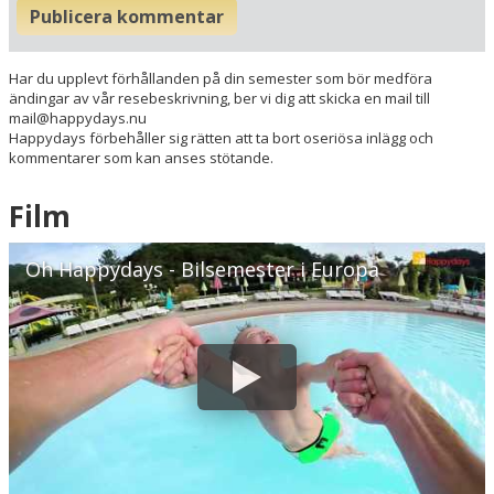
Publicera kommentar
Radie runt hotellet:
Har du upplevt förhållanden på din semester som bör medföra
Hitta vägen till hotellet
ändingar av vår resebeskrivning, ber vi dig att skicka en mail till
mail@happydays.nu
Orø Kro & Hotel
Happydays förbehåller sig rätten att ta bort oseriösa inlägg och
Bygaden 57
kommentarer som kan anses stötande.
4305 Orø
Danmark
Film
Din adress
Oh Happydays - Bilsemester i Europa
Hitta resvägen
❯
Hotellets GPS-koordinater
E 011&deg; 48.463'
N 55&deg; 46.030'