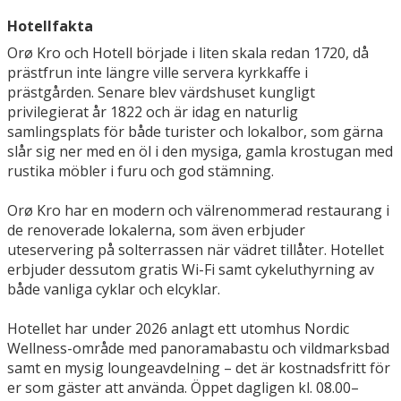
Hotellfakta
Orø Kro och Hotell började i liten skala redan 1720, då
prästfrun inte längre ville servera kyrkkaffe i
prästgården. Senare blev värdshuset kungligt
privilegierat år 1822 och är idag en naturlig
samlingsplats för både turister och lokalbor, som gärna
slår sig ner med en öl i den mysiga, gamla krostugan med
rustika möbler i furu och god stämning.
Orø Kro har en modern och välrenommerad restaurang i
de renoverade lokalerna, som även erbjuder
uteservering på solterrassen när vädret tillåter. Hotellet
erbjuder dessutom gratis Wi-Fi samt cykeluthyrning av
både vanliga cyklar och elcyklar.
Hotellet har under 2026 anlagt ett utomhus Nordic
Wellness-område med panoramabastu och vildmarksbad
samt en mysig loungeavdelning – det är kostnadsfritt för
er som gäster att använda. Öppet dagligen kl. 08.00–