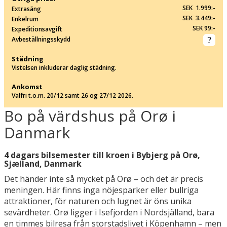
SEK 1.999:-
Extrasäng
SEK 3.449:-
Enkelrum
SEK 99:-
Expeditionsavgift
Avbeställningsskydd
Städning
Vistelsen inkluderar daglig städning.
Ankomst
Valfri t.o.m. 20/12 samt 26 og 27/12 2026.
Bo på värdshus på Orø i
Danmark
4 dagars bilsemester till kroen i Bybjerg på Orø,
Sjælland, Danmark
Det händer inte så mycket på Orø – och det är precis
meningen. Här finns inga nöjesparker eller bullriga
attraktioner, för naturen och lugnet är öns unika
sevärdheter. Orø ligger i Isefjorden i Nordsjälland, bara
en timmes bilresa från storstadslivet i Köpenhamn – men