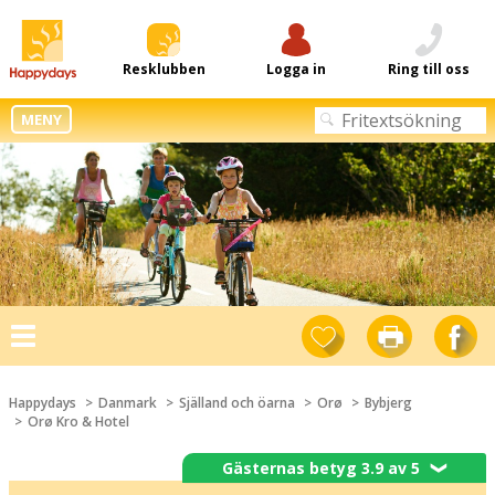
Resklubben
Logga in
Ring till oss
MENY
Toggle
navigation
Happydays
Danmark
Själland och öarna
Orø
Bybjerg
Orø Kro & Hotel
Gästernas betyg 3.9 av 5
❯