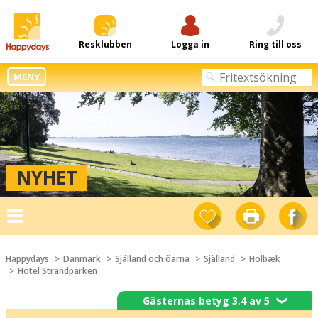
Resklubben
Logga in
Ring till oss
MENY
NYHET
Toggle
navigation
Happydays
Danmark
Själland och öarna
Själland
Holbæk
Hotel Strandparken
Gästernas betyg 3.4 av 5
❯