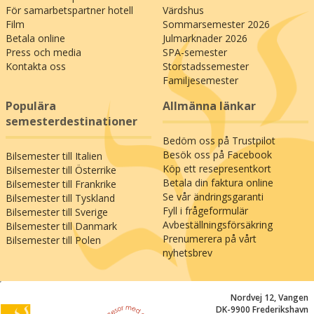
För samarbetspartner hotell
Värdshus
Film
Sommarsemester 2026
Betala online
Julmarknader 2026
Press och media
SPA-semester
Kontakta oss
Storstadssemester
Familjesemester
Populära
Allmänna länkar
semesterdestinationer
Bedöm oss på Trustpilot
Besök oss på Facebook
Bilsemester till Italien
Köp ett resepresentkort
Bilsemester till Österrike
Betala din faktura online
Bilsemester till Frankrike
Se vår ändringsgaranti
Bilsemester till Tyskland
Fyll i frågeformulär
Bilsemester till Sverige
Avbeställningsförsäkring
Bilsemester till Danmark
Prenumerera på vårt
Bilsemester till Polen
nyhetsbrev
;
Nordvej 12, Vangen
DK-9900 Frederikshavn