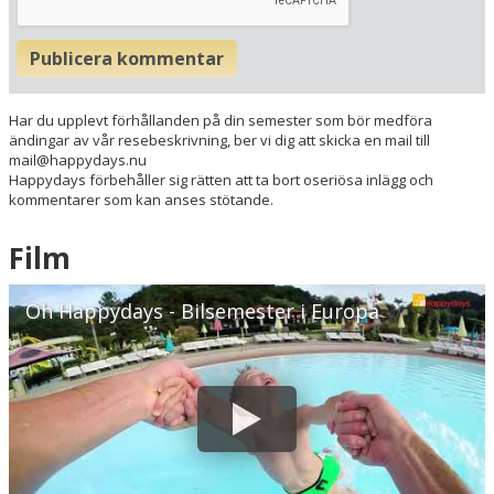
Här ligger hotellet
Visa alla Happydays hotell i Danmark
Publicera kommentar
Flygplatser
Museer
Har du upplevt förhållanden på din semester som bör medföra
Radie runt hotellet:
ändingar av vår resebeskrivning, ber vi dig att skicka en mail till
mail@happydays.nu
Happydays förbehåller sig rätten att ta bort oseriösa inlägg och
Hitta vägen till hotellet
kommentarer som kan anses stötande.
Hotel Strandparken
Kalundborgvej 58
Film
4300 Holbæk
Danmark
Oh Happydays - Bilsemester i Europa
Din adress
Hitta resvägen
❯
Hotellets GPS-koordinater