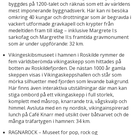
byggdes på 1200-talet och räknas som ett av världens
mest imponerande byggnadsverk. Här kan ni besöka
omkring 40 kungar och drottningar som är begravda i
vackert utformade gravkapell och krypter från
medeltiden fram till idag – inklusive Margrete I:s
sarkofag och Margrethe II:s framtida gravmonument
som är under uppförande: 32 km.
Vikingeskibsmuseet i hamnen i Roskilde rymmer de
fem världsberömda vikingaskepp som hittades på
botten av Roskildefjorden. De nästan 1000 år gamla
skeppen visas i Vikingaskeppshallen och står som
mörka silhuetter med fjorden som levande bakgrund.
Här finns även interaktiva utställningar där man kan
stiga ombord på ett vikingaskepp i full storlek,
komplett med måsrop, knarrande trä, vågskvalp och
himmel. Avsluta med en ny nordisk, vikingainspirerad
lunch på Café Knarr med utsikt över båtvarvet och de
många träfartygen i hamnen: 34 km.
RAGNAROCK – Museet for pop, rock og