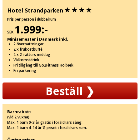
Hotel Strandparken
Pris per person i dubbelrum
1.999:-
SEK
Minisemester i Danmark inkl.
2 övernattningar
2 x frukostbuffé
2 x 2-rätters middag
Välkomstdrink
Fri tillgång till Go2Fitness Holbæk
Fri parkering
Beställ
❯
Barnrabatt
(vid 2 vuxna)
Max. 1 barn 0-3 år gratis i föräldrars säng.
Max. 1 barn 4-14 år ½ priset i föräldrars rum.
Övriga priser