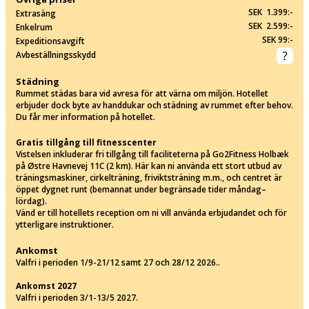
SEK 1.399:-
Extrasäng
SEK 2.599:-
Enkelrum
SEK 99:-
Expeditionsavgift
Avbeställningsskydd
Städning
Rummet städas bara vid avresa för att värna om miljön. Hotellet
erbjuder dock byte av handdukar och städning av rummet efter behov.
Du får mer information på hotellet.
Gratis tillgång till fitnesscenter
Vistelsen inkluderar fri tillgång till faciliteterna på Go2Fitness Holbæk
på Østre Havnevej 11C (2 km). Här kan ni använda ett stort utbud av
träningsmaskiner, cirkelträning, friviktsträning m.m., och centret är
öppet dygnet runt (bemannat under begränsade tider måndag–
lördag).
Vänd er till hotellets reception om ni vill använda erbjudandet och för
ytterligare instruktioner.
Ankomst
Valfri i perioden 1/9-21/12 samt 27 och 28/12 2026..
Ankomst 2027
Valfri i perioden 3/1-13/5 2027.