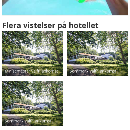
E 011&deg; 41.493'
N 55&deg; 43.065'
Flera vistelser på hotellet
Minisemester valfri ankomst
Sommar - valfri ankomst
Sommar - valfri ankomst