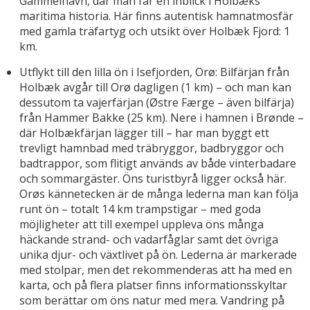
Gammelhavn, där man får en inblick i Holbæks
maritima historia. Här finns autentisk hamnatmosfär
med gamla träfartyg och utsikt över Holbæk Fjord: 1
km.
Utflykt till den lilla ön i Isefjorden, Orø: Bilfärjan från
Holbæk avgår till Orø dagligen (1 km) – och man kan
dessutom ta vajerfärjan (Østre Færge – även bilfärja)
från Hammer Bakke (25 km). Nere i hamnen i Brønde –
där Holbækfärjan lägger till – har man byggt ett
trevligt hamnbad med träbryggor, badbryggor och
badtrappor, som flitigt används av både vinterbadare
och sommargäster. Öns turistbyrå ligger också här.
Orøs kännetecken är de många lederna man kan följa
runt ön – totalt 14 km trampstigar – med goda
möjligheter att till exempel uppleva öns många
häckande strand- och vadarfåglar samt det övriga
unika djur- och växtlivet på ön. Lederna är markerade
med stolpar, men det rekommenderas att ha med en
karta, och på flera platser finns informationsskyltar
som berättar om öns natur med mera. Vandring på