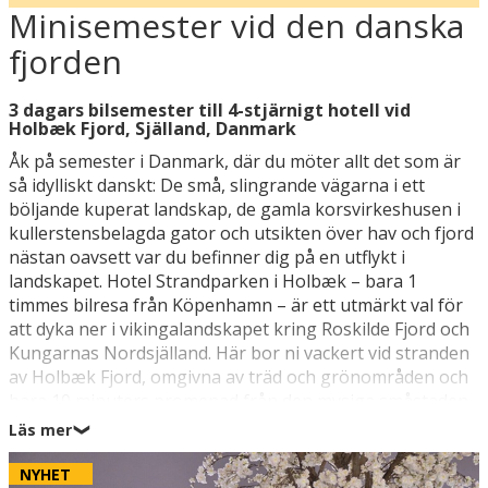
Minisemester vid den danska
fjorden
3 dagars bilsemester till 4-stjärnigt hotell vid
Holbæk Fjord, Själland, Danmark
Åk på semester i Danmark, där du möter allt det som är
så idylliskt danskt: De små, slingrande vägarna i ett
böljande kuperat landskap, de gamla korsvirkeshusen i
kullerstensbelagda gator och utsikten över hav och fjord
nästan oavsett var du befinner dig på en utflykt i
landskapet. Hotel Strandparken i Holbæk – bara 1
timmes bilresa från Köpenhamn – är ett utmärkt val för
att dyka ner i vikingalandskapet kring Roskilde Fjord och
Kungarnas Nordsjälland. Här bor ni vackert vid stranden
av Holbæk Fjord, omgivna av träd och grönområden och
bara 10 minuters promenad från den mysiga småstaden
Holbæks centrum (1 km).
Läs mer
❯
På Hotel Strandparken kan ni njuta av utsikten över
NYHET