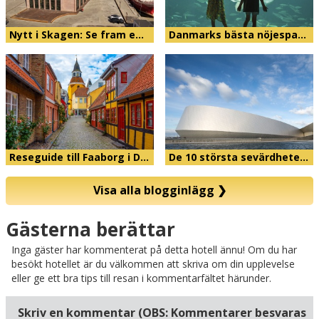
Nytt i Skagen: Se fram e…
Danmarks bästa nöjespa…
Reseguide till Faaborg i D…
De 10 största sevärdhete…
Visa alla blogginlägg
❯
Karta
Gästerna berättar
Inga gäster har kommenterat på detta hotell ännu! Om du har
besökt hotellet är du välkommen att skriva om din upplevelse
eller ge ett bra tips till resan i kommentarfältet härunder.
Skriv en kommentar (OBS: Kommentarer besvaras