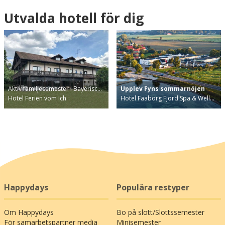
Utvalda hotell för dig
Aktiv familjesemester i Bayerisc…
Upplev Fyns sommarnöjen
Hotel Ferien vom Ich
Hotel Faaborg Fjord Spa & Well…
Happydays
Populära restyper
Om Happydays
Bo på slott/Slottssemester
För samarbetspartner media
Minisemester