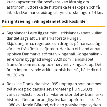
kunskapscenter där besökare kan lära sig om
astronomi, utforska de historiska teleskopen och få
inblick i Danmarks bidrag till rymdforskningen: 14 km.
På sightseeing i vikingelandet och Roskilde
Sagnlandet Lejre ligger mitt i istidslandskapets kullar,
där det sägs att Danmarks första kungar,
Skjoldungarna, regerade och drog ut på härnadståg i
världen från Roskildefjorden. Här kan ni bland annat
uppleva Danmarks största vikingahall, Kongehallen –
en enorm byggnad invigd 2020 som i landskapet
framstår som ett upp-och-nervänt vikingaskepp. Det
är en imponerande arkitektonisk bedrift, både då och
nu: 30 km.
Roskilde Domkirke blev 1995 upptagen som nummer
två av idag tio danska sevärdheter på UNESCO:s
världsarvslista – och här vilar en stor del av Danmarks
historia. Den ursprungliga kyrkan uppfördes i trä år
1080 av Harald Blåtand, och den gotiska tegelkyrkan