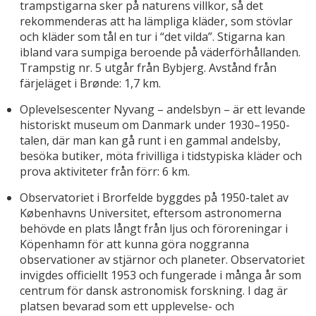
trampstigarna sker på naturens villkor, så det
rekommenderas att ha lämpliga kläder, som stövlar
och kläder som tål en tur i “det vilda”. Stigarna kan
ibland vara sumpiga beroende på väderförhållanden.
Trampstig nr. 5 utgår från Bybjerg. Avstånd från
färjeläget i Brønde: 1,7 km.
Oplevelsescenter Nyvang – andelsbyn – är ett levande
historiskt museum om Danmark under 1930–1950-
talen, där man kan gå runt i en gammal andelsby,
besöka butiker, möta frivilliga i tidstypiska kläder och
prova aktiviteter från förr: 6 km.
Observatoriet i Brorfelde byggdes på 1950-talet av
Københavns Universitet, eftersom astronomerna
behövde en plats långt från ljus och föroreningar i
Köpenhamn för att kunna göra noggranna
observationer av stjärnor och planeter. Observatoriet
invigdes officiellt 1953 och fungerade i många år som
centrum för dansk astronomisk forskning. I dag är
platsen bevarad som ett upplevelse- och