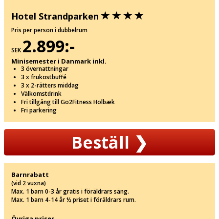
Hotel Strandparken
Pris per person i dubbelrum
2.899:-
SEK
Minisemester i Danmark inkl.
3 övernattningar
3 x frukostbuffé
3 x 2-rätters middag
Välkomstdrink
Fri tillgång till Go2Fitness Holbæk
Fri parkering
Beställ
❯
Barnrabatt
(vid 2 vuxna)
Max. 1 barn 0-3 år gratis i föräldrars säng.
Max. 1 barn 4-14 år ½ priset i föräldrars rum.
Övriga priser