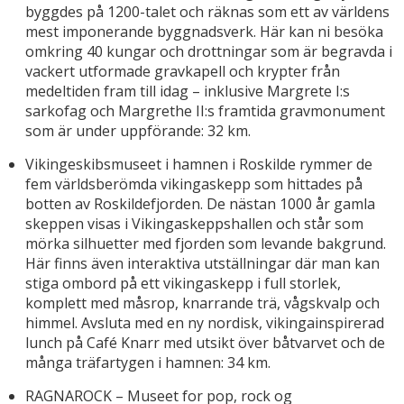
byggdes på 1200-talet och räknas som ett av världens
mest imponerande byggnadsverk. Här kan ni besöka
omkring 40 kungar och drottningar som är begravda i
vackert utformade gravkapell och krypter från
medeltiden fram till idag – inklusive Margrete I:s
sarkofag och Margrethe II:s framtida gravmonument
som är under uppförande: 32 km.
Vikingeskibsmuseet i hamnen i Roskilde rymmer de
fem världsberömda vikingaskepp som hittades på
botten av Roskildefjorden. De nästan 1000 år gamla
skeppen visas i Vikingaskeppshallen och står som
mörka silhuetter med fjorden som levande bakgrund.
Här finns även interaktiva utställningar där man kan
stiga ombord på ett vikingaskepp i full storlek,
komplett med måsrop, knarrande trä, vågskvalp och
himmel. Avsluta med en ny nordisk, vikingainspirerad
lunch på Café Knarr med utsikt över båtvarvet och de
många träfartygen i hamnen: 34 km.
RAGNAROCK – Museet for pop, rock og