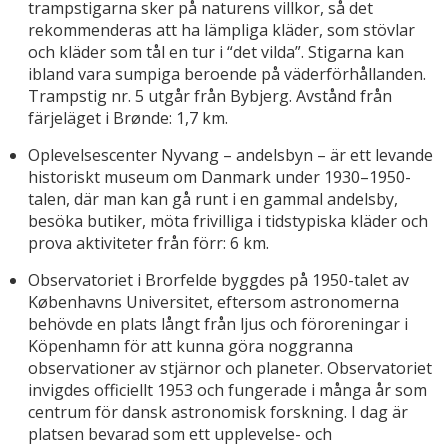
trampstigarna sker på naturens villkor, så det
rekommenderas att ha lämpliga kläder, som stövlar
och kläder som tål en tur i “det vilda”. Stigarna kan
ibland vara sumpiga beroende på väderförhållanden.
Trampstig nr. 5 utgår från Bybjerg. Avstånd från
färjeläget i Brønde: 1,7 km.
Oplevelsescenter Nyvang – andelsbyn – är ett levande
historiskt museum om Danmark under 1930–1950-
talen, där man kan gå runt i en gammal andelsby,
besöka butiker, möta frivilliga i tidstypiska kläder och
prova aktiviteter från förr: 6 km.
Observatoriet i Brorfelde byggdes på 1950-talet av
Københavns Universitet, eftersom astronomerna
behövde en plats långt från ljus och föroreningar i
Köpenhamn för att kunna göra noggranna
observationer av stjärnor och planeter. Observatoriet
invigdes officiellt 1953 och fungerade i många år som
centrum för dansk astronomisk forskning. I dag är
platsen bevarad som ett upplevelse- och