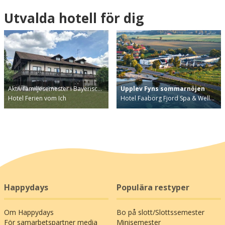
Utvalda hotell för dig
Aktiv familjesemester i Bayerisc…
Upplev Fyns sommarnöjen
Hotel Ferien vom Ich
Hotel Faaborg Fjord Spa & Well…
Happydays
Populära restyper
Om Happydays
Bo på slott/Slottssemester
För samarbetspartner media
Minisemester