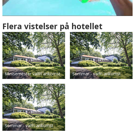
E 011&deg; 41.493'
N 55&deg; 43.065'
Flera vistelser på hotellet
Minisemester valfri ankomst
Sommar - valfri ankomst
Sommar - valfri ankomst