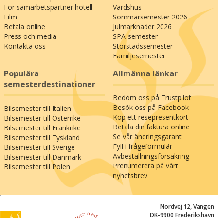
För samarbetspartner hotell
Värdshus
Film
Sommarsemester 2026
Betala online
Julmarknader 2026
Press och media
SPA-semester
Kontakta oss
Storstadssemester
Familjesemester
Populära
Allmänna länkar
semesterdestinationer
Bedöm oss på Trustpilot
Besök oss på Facebook
Bilsemester till Italien
Köp ett resepresentkort
Bilsemester till Österrike
Betala din faktura online
Bilsemester till Frankrike
Se vår ändringsgaranti
Bilsemester till Tyskland
Fyll i frågeformulär
Bilsemester till Sverige
Avbeställningsförsäkring
Bilsemester till Danmark
Prenumerera på vårt
Bilsemester till Polen
nyhetsbrev
;
Nordvej 12, Vangen
DK-9900 Frederikshavn