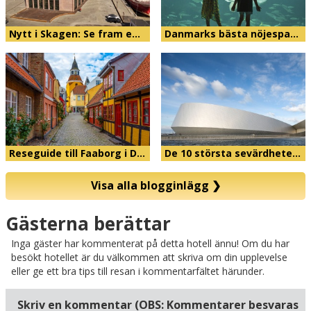
Nytt i Skagen: Se fram e…
Danmarks bästa nöjespa…
Reseguide till Faaborg i D…
De 10 största sevärdhete…
Visa alla blogginlägg
❯
Karta
Gästerna berättar
Inga gäster har kommenterat på detta hotell ännu! Om du har
besökt hotellet är du välkommen att skriva om din upplevelse
eller ge ett bra tips till resan i kommentarfältet härunder.
Skriv en kommentar (OBS: Kommentarer besvaras