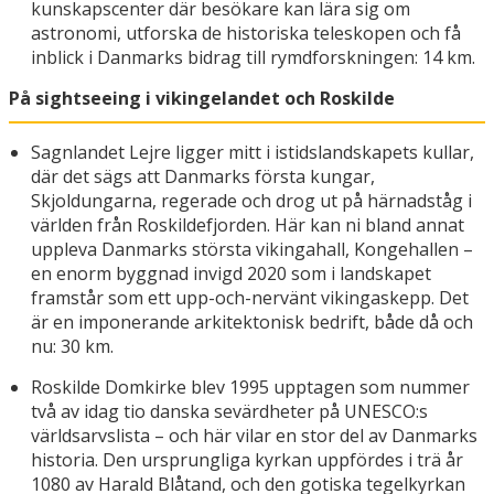
kunskapscenter där besökare kan lära sig om
astronomi, utforska de historiska teleskopen och få
inblick i Danmarks bidrag till rymdforskningen: 14 km.
På sightseeing i vikingelandet och Roskilde
Sagnlandet Lejre ligger mitt i istidslandskapets kullar,
där det sägs att Danmarks första kungar,
Skjoldungarna, regerade och drog ut på härnadståg i
världen från Roskildefjorden. Här kan ni bland annat
uppleva Danmarks största vikingahall, Kongehallen –
en enorm byggnad invigd 2020 som i landskapet
framstår som ett upp-och-nervänt vikingaskepp. Det
är en imponerande arkitektonisk bedrift, både då och
nu: 30 km.
Roskilde Domkirke blev 1995 upptagen som nummer
två av idag tio danska sevärdheter på UNESCO:s
världsarvslista – och här vilar en stor del av Danmarks
historia. Den ursprungliga kyrkan uppfördes i trä år
1080 av Harald Blåtand, och den gotiska tegelkyrkan