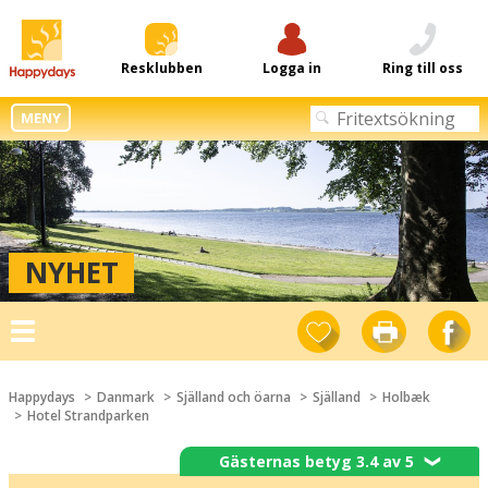
Resklubben
Logga in
Ring till oss
MENY
NYHET
Toggle
navigation
Happydays
Danmark
Själland och öarna
Själland
Holbæk
Hotel Strandparken
Gästernas betyg 3.4 av 5
❯