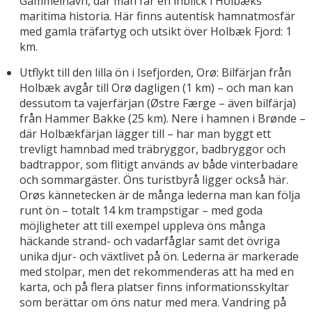
Gammelhavn, där man får en inblick i Holbæks
maritima historia. Här finns autentisk hamnatmosfär
med gamla träfartyg och utsikt över Holbæk Fjord: 1
km.
Utflykt till den lilla ön i Isefjorden, Orø: Bilfärjan från
Holbæk avgår till Orø dagligen (1 km) – och man kan
dessutom ta vajerfärjan (Østre Færge – även bilfärja)
från Hammer Bakke (25 km). Nere i hamnen i Brønde –
där Holbækfärjan lägger till – har man byggt ett
trevligt hamnbad med träbryggor, badbryggor och
badtrappor, som flitigt används av både vinterbadare
och sommargäster. Öns turistbyrå ligger också här.
Orøs kännetecken är de många lederna man kan följa
runt ön – totalt 14 km trampstigar – med goda
möjligheter att till exempel uppleva öns många
häckande strand- och vadarfåglar samt det övriga
unika djur- och växtlivet på ön. Lederna är markerade
med stolpar, men det rekommenderas att ha med en
karta, och på flera platser finns informationsskyltar
som berättar om öns natur med mera. Vandring på