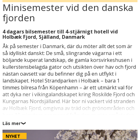
Minisemester vid den danska
fjorden
4 dagars bilsemester till 4-stjärnigt hotell vid
Holbæk Fjord, Själland, Danmark
Åk på semester i Danmark, där du möter allt det som är
så idylliskt danskt: De små, slingrande vägarna i ett
böljande kuperat landskap, de gamla korsvirkeshusen i
kullerstensbelagda gator och utsikten över hav och fjord
nästan oavsett var du befinner dig på en utflykt i
landskapet. Hotel Strandparken i Holbæk – bara 1
timmes bilresa från Köpenhamn – är ett utmärkt val för
att dyka ner i vikingalandskapet kring Roskilde Fjord och
Kungarnas Nordsjälland. Här bor ni vackert vid stranden
av Holbæk Fjord, omgivna av träd och grönområden och
bara 10 minuters promenad från den mysiga småstaden
Holbæks centrum (1 km).
Läs mer
❯
På Hotel Strandparken kan ni njuta av utsikten över
NYHET