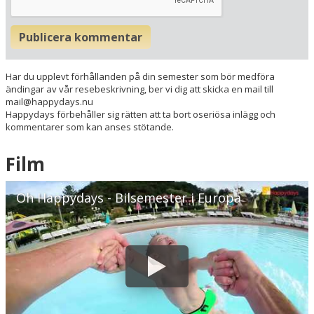
Här ligger hotellet
Visa alla Happydays hotell i Danmark
Publicera kommentar
Flygplatser
Museer
Har du upplevt förhållanden på din semester som bör medföra
Radie runt hotellet:
ändingar av vår resebeskrivning, ber vi dig att skicka en mail till
mail@happydays.nu
Happydays förbehåller sig rätten att ta bort oseriösa inlägg och
Hitta vägen till hotellet
kommentarer som kan anses stötande.
Hotel Strandparken
Kalundborgvej 58
Film
4300 Holbæk
Danmark
Oh Happydays - Bilsemester i Europa
Din adress
Hitta resvägen
❯
Hotellets GPS-koordinater