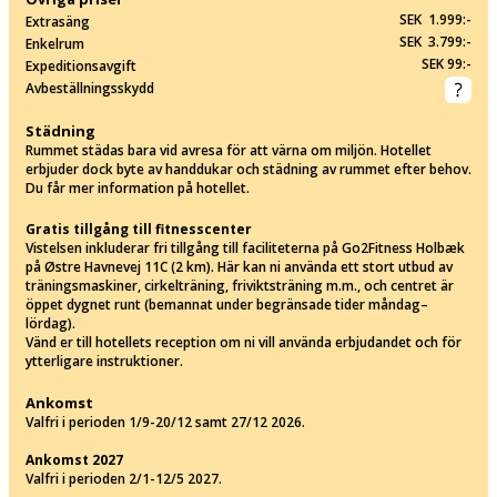
SEK 1.999:-
Extrasäng
SEK 3.799:-
Enkelrum
SEK 99:-
Expeditionsavgift
Avbeställningsskydd
Städning
Rummet städas bara vid avresa för att värna om miljön. Hotellet
erbjuder dock byte av handdukar och städning av rummet efter behov.
Du får mer information på hotellet.
Gratis tillgång till fitnesscenter
Vistelsen inkluderar fri tillgång till faciliteterna på Go2Fitness Holbæk
på Østre Havnevej 11C (2 km). Här kan ni använda ett stort utbud av
träningsmaskiner, cirkelträning, friviktsträning m.m., och centret är
öppet dygnet runt (bemannat under begränsade tider måndag–
lördag).
Vänd er till hotellets reception om ni vill använda erbjudandet och för
ytterligare instruktioner.
Ankomst
Valfri i perioden 1/9-20/12 samt 27/12 2026.
Ankomst 2027
Valfri i perioden 2/1-12/5 2027.