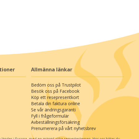
tioner
Allmänna länkar
Bedöm oss på Trustpilot
Besök oss på Facebook
Köp ett resepresentkort
Betala din faktura online
Se vår ändringsgaranti
Fyll i frågeformulär
Avbeställningsförsäkring
Prenumerera på vårt nyhetsbrev
 länder i Europa, med en mängd olika semesterteman. Hos oss hittar du