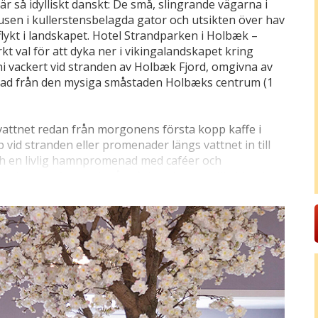
r så idylliskt danskt: De små, slingrande vägarna i
usen i kullerstensbelagda gator och utsikten över hav
flykt i landskapet. Hotel Strandparken i Holbæk –
t val för att dyka ner i vikingalandskapet kring
i vackert vid stranden av Holbæk Fjord, omgivna av
ad från den mysiga småstaden Holbæks centrum (1
vattnet redan från morgonens första kopp kaffe i
 vid stranden eller promenader längs vattnet in till
 en livlig hamnpromenad med caféer och
sk atmosfär – och på utflykter kan ni välja bland ett
attkusten, där en lunch i Tisvildeleje (70 km) hör till
en plats där världsarv och vikingahistoria verkligen
lde Domkirke (32 km) är bara några av de största
tt se barockträdgården vid Frederiksborg Slot (60
et också fullt möjligt – från Strandparken i Holbæk når