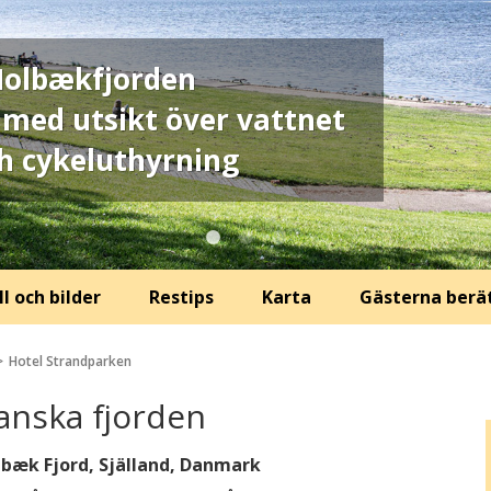
 Holbækfjorden
 med utsikt över vattnet
ch cykeluthyrning
l och bilder
Restips
Karta
Gästerna berä
Hotel Strandparken
nska fjorden
olbæk Fjord, Själland, Danmark