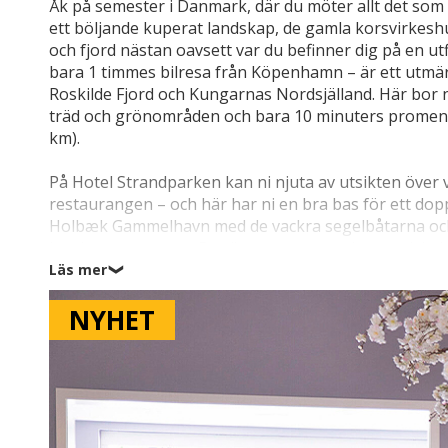
Åk på semester i Danmark, där du möter allt det som ä
ett böljande kuperat landskap, de gamla korsvirkesh
och fjord nästan oavsett var du befinner dig på en ut
bara 1 timmes bilresa från Köpenhamn – är ett utmärk
Roskilde Fjord och Kungarnas Nordsjälland. Här bor n
träd och grönområden och bara 10 minuters promen
km).
På Hotel Strandparken kan ni njuta av utsikten över 
restaurangen – och här har ni en bra bas för ett dopp
Holbæk Gammelhavn med de vackra segelbåtarna och
lunchrestauranger. Det är semester med autentisk dan
stort antal sevärdheter över hela Själland.
Läs mer
❯
NYHET
Vad sägs om en tur till de små fiskelägena längs Katteg
de självklara utflyktsmålen? Annars befinner ni er på 
lockar till besök: Sagnlandet Lejre (30 km) och Roski
sevärdheterna i området, och ni kan också passa på a
km) eller det ikoniska Kronborg Slot (85 km).
Om ni får lust till en dagsutflykt till Köpenhamn är d