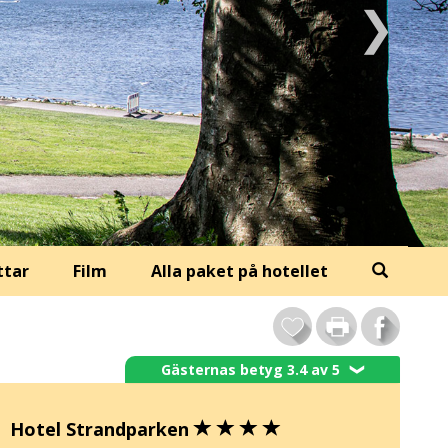
ttar
Film
Alla paket på hotellet
Gästernas betyg 3.4 av 5
❯
Hotel Strandparken