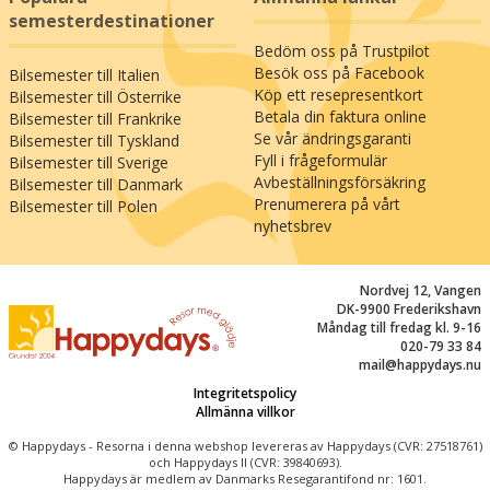
av de storslagna panoramavyerna över
semesterdestinationer
Rhenslätten mot öster och Vogeserna mot
Bedöm oss på Trustpilot
väster.
Besök oss på Facebook
Bilsemester till Italien
Köp ett resepresentkort
Bilsemester till Österrike
Det kan också varmt rekommenderas att göra
Betala din faktura online
Bilsemester till Frankrike
en utflykt till Strasbourg (18 km), där du
Se vår ändringsgaranti
Bilsemester till Tyskland
upplever ett intressant samspel mellan dåtid och
Fyll i frågeformulär
Bilsemester till Sverige
nutid: Den historiska extravagansen
Avbeställningsförsäkring
Bilsemester till Danmark
manifesteras i den imponerande domkyrkan
Prenumerera på vårt
Bilsemester till Polen
nyhetsbrev
Notre-Dame, och den moderna rollen som
politisk samlingspunkt symboliseras i
parlamentsbyggnadens fasad av glas och stål.
Nordvej 12, Vangen
Ett besök i den romantiska gamla stadsdelen
DK-9900 Frederikshavn
Petite France med korsvirkeshus, gotiska torn
Måndag till fredag kl. 9-16
020-79 33 84
och pittoreska kanaler är däremot ett möte med
mail@happydays.nu
Alsaces södmefyllda idyll, som ligger sida vid sida
Integritetspolicy
med de långa boulevarderna med modebutiker,
Allmänna villkor
caféliv och strömlinjeformade
lunchrestauranger. Allt detta i ett överskådligt
© Happydays - Resorna i denna webshop levereras av Happydays (CVR: 27518761)
och Happydays II (CVR: 39840693).
format, där avstånden inte är större än att du
Happydays är medlem av Danmarks Resegarantifond nr: 1601.