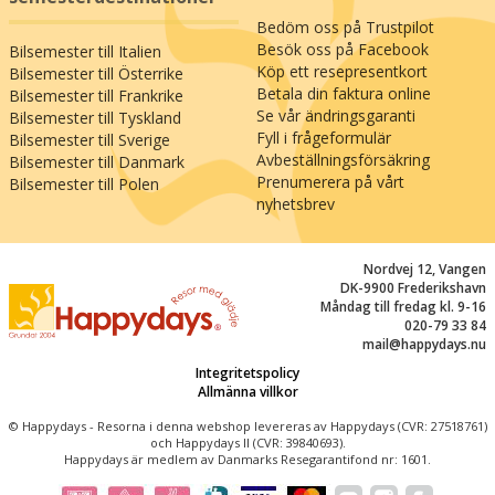
Choucroute (den gastronomiska kålvägen) som
Bedöm oss på Trustpilot
är ett trevligt sätt att komma ut och upptäcka
Besök oss på Facebook
Bilsemester till Italien
andra smaker av Alsace!
Köp ett resepresentkort
Bilsemester till Österrike
Betala din faktura online
Bilsemester till Frankrike
Se vår ändringsgaranti
Bilsemester till Tyskland
Fyll i frågeformulär
Bilsemester till Sverige
Avbeställningsförsäkring
Bilsemester till Danmark
Prenumerera på vårt
Bilsemester till Polen
nyhetsbrev
Nordvej 12, Vangen
DK-9900 Frederikshavn
Måndag till fredag kl. 9-16
020-79 33 84
mail@happydays.nu
Integritetspolicy
Allmänna villkor
© Happydays - Resorna i denna webshop levereras av Happydays (CVR: 27518761)
och Happydays II (CVR: 39840693).
Happydays är medlem av Danmarks Resegarantifond nr: 1601.