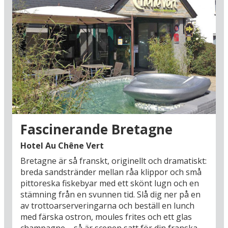
Fascinerande Bretagne
Hotel Au Chêne Vert
Bretagne är så franskt, originellt och dramatiskt:
breda sandstränder mellan råa klippor och små
pittoreska fiskebyar med ett skönt lugn och en
stämning från en svunnen tid. Slå dig ner på en
av trottoarserveringarna och beställ en lunch
med färska ostron, moules frites och ett glas
champagne – så är scenen satt för din franska