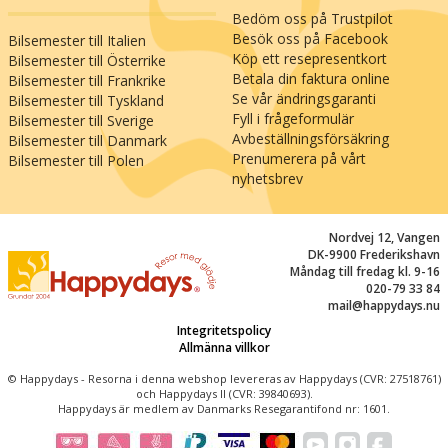
Granitkusten där du hittar den vackraste
Bedöm oss på Trustpilot
utsikten över Engelska kanalen vid fyren i
Besök oss på Facebook
Bilsemester till Italien
Ploumanac'h (75 km), där klippblock i röda och
Köp ett resepresentkort
Bilsemester till Österrike
rosa nyanser spelar i ljuset. Cancale (95 km) är
Betala din faktura online
Bilsemester till Frankrike
berömd för sina delikata ostron och ett måste
Se vår ändringsgaranti
Bilsemester till Tyskland
för alla som älskar dessa salta godsaker från
Fyll i frågeformulär
Bilsemester till Sverige
havet. Om du fortsätter österut, kommer du
Avbeställningsförsäkring
Bilsemester till Danmark
snart till Smaragdkusten och den fantastiska
Prenumerera på vårt
Bilsemester till Polen
nyhetsbrev
fästningsstaden Saint-Malo. Det är också i Saint
Malo som du kan uppleva ett av de mest extrema
tidvattensfenomenen i Europa, med en
Nordvej 12, Vangen
genomsnittlig skillnad på 12 meter mellan hög-
DK-9900 Frederikshavn
och lågvatten. Saint-Malo är också platsen där
Måndag till fredag kl. 9-16
020-79 33 84
pirater härjade förr i tiden och samlade sina
mail@happydays.nu
skatter. Gå i piraternas fotspår i den gamla
Integritetspolicy
stadskärnan Intra Muros som är bilfri på
Allmänna villkor
sommaren och ger en särskilt stämningsfull
inblick i staden och Bretagnes dramatiska
© Happydays - Resorna i denna webshop levereras av Happydays (CVR: 27518761)
och Happydays II (CVR: 39840693).
skönhet. Här hittar du också massor av
Happydays är medlem av Danmarks Resegarantifond nr: 1601.
restauranger och caféer där du kan prova ännu
flera bretonska specialiteter: crêpe och cider.