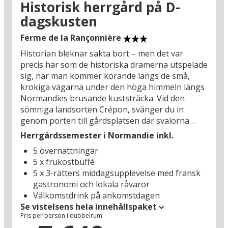
Historisk herrgård på D-
kvar, sida vid sida med den fredliga idyllen mellan
dagskusten
äppelträdgårdar och korsvirkeshus. Den ena
dagen står man i eftertänksamhet vid Omaha
Ferme de la Rançonnière
Beach (27 km), nästa dag går man runt mellan
Historian bleknar sakta bort – men det var
bodar och läckra specialiteter på en lokal
precis här som de historiska dramerna utspelade
marknad. Och att vända hem till ett
sig, när man kommer körande längs de små,
herrgårdshotell som Ferme de la Rançonnière
krokiga vägarna under den höga himmeln längs
efter dagens utflykter, där man har garanti för
Normandies brusande kuststräcka. Vid den
att freden sänker sig helt automatiskt, det är ett
sömniga landsorten Crépon, svänger du in
skönt semesterliv! Allt medan man sätter sig till
genom porten till gårdsplatsen där svalorna
rätta i dagens sista ljus och får hällt upp ett glas
flyger mellan de fyra längorna med stenhus från
vin med utsikt till en god middag och flera
Herrgårdssemester i Normandie inkl.
1600-talet. Här råder fred och idyll, precis som
franska semesterupplevelser under
5 övernattningar
det har gjort genom århundraden på
morgondagen.
5 x frukostbuffé
herrgården Ferme de la Rançonnière, i dag
5 x 3-rätters middagsupplevelse med fransk
inredd för semestergäster som önskar lyx och
gastronomi och lokala råvaror
äkta fransk atmosfär – och på kort avstånd från
Välkomstdrink på ankomstdagen
sevärdheter i världsklass som Bayeux (13 km),
Se vistelsens hela innehållspaket
Caen (19 km) och invasionskustens Gold Beach
Pris per person i dubbelrum
(5 km).