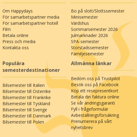
här har du en ypperlig chans att få smaka på
gourmetmat från Normandie.
Om Happydays
Bo på slott/Slottssemester
För samarbetspartner media
Minisemester
Traditionellt bjuder Normandie på höjdpunkter
För samarbetspartner hotell
Värdshus
som världsberömda ostar, färska ostron och
Film
Sommarsemester 2026
Calvados. Men de flesta besökare är nog också
Betala online
Julmarknader 2026
intresserade av historien i den nordfranska
Press och media
SPA-semester
regionen, som är tätt knyten med vår egen.
Kontakta oss
Storstadssemester
Namnet Normandie stammar från Les
Familjesemester
Normands, som betyder ”männen från norr” och
Populära
Allmänna länkar
den nordiska historien är en del av Normandies.
semesterdestinationer
Här finner man rester av vikingahistorian i både
Bedöm oss på Trustpilot
språk, historia och kultur och en resa genom
Besök oss på Facebook
Bilsemester till Italien
Normandie är också ett möte med ett helt annat
Köp ett resepresentkort
Bilsemester till Österrike
Frankrike än det man normalt tänker på. Här
Betala din faktura online
Bilsemester till Frankrike
lever också minnena kvar från andra
Se vår ändringsgaranti
Bilsemester till Tyskland
världskrigets D-dagen som starka monument i
Fyll i frågeformulär
Bilsemester till Sverige
det gröna landskapet, sida vid sida med de gamla
Avbeställningsförsäkring
Bilsemester till Danmark
klostrens fridfullhet och de små
Prenumerera på vårt
Bilsemester till Polen
nyhetsbrev
medeltidsstädernas sömniga idyll.