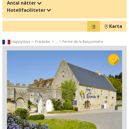
Antal nätter
Hotellfaciliteter
Karta
Happydays
Frankrike
...
Ferme de la Rançonnière