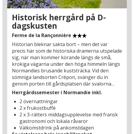
Historisk herrgård på D-
dagskusten
Ferme de la Rançonnière
Historian bleknar sakta bort – men det var
precis här som de historiska dramerna utspelade
sig, när man kommer körande längs de små,
krokiga vägarna under den höga himmeln längs
Normandies brusande kuststräcka. Vid den
sömniga landsorten Crépon, svänger du in
genom porten till gårdsplatsen där svalorna
flyger mellan de fyra längorna med stenhus från
Herrgårdssemester i Normandie inkl.
1600-talet. Här råder fred och idyll, precis som
2 övernattningar
det har gjort genom århundraden på
2 x frukostbuffé
herrgården Ferme de la Rançonnière, i dag
2 x 3-rätters middagsupplevelse med fransk
inredd för semestergäster som önskar lyx och
gastronomi och lokala råvaror
äkta fransk atmosfär – och på kort avstånd från
Välkomstdrink på ankomstdagen
sevärdheter i världsklass som Bayeux (13 km),