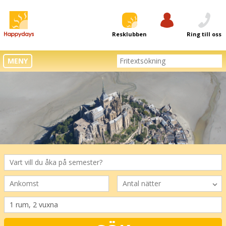
Resklubben
Logga in
Ring till oss
MENY