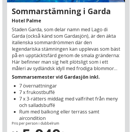
Sommarstämning i Garda
Hotel Palme
Staden Garda, som delar namn med Lago di
Garda (också känd som Gardasjön), är den äkta
italienska sommardrömmen där den
legendariska stämningen kan upplevas som bäst
på en upptäcktsfärd genom de smala gränderna:
Här befinner man sig helt plötsligt som i ett
måleri av sydländsk idyll med frodiga blommor
som växer ymnigt över murar och fasader,
Sommarsemester vid Gardasjön inkl.
vackra patinerade pastellfärgade fönsterkarmar
7 övernattningar
och så de karakteristiska röda tegeltaken. Hotel
7 x frukostbuffé
Palme ligger i hjärtat av staden Garda, i utkanten
7 x 3-rätters middag med valfrihet från meny
av Gamla stan, och det är endast 500 meter till
och salladsbuffé
Gardasjön - en perfekt semesterbas om
Rum med balkong eller terrass samt
belägenheten är det du sätter främst.
aircondition
Pris per person i dubbelrum
Hotellet är ett charmigt äldre turistklasshotell