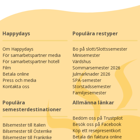
färgstarka upplevelser, får du inte missa
torgmarknaden som äger rum varje måndag i
Peschiera del Garda (19 km): Här kan du gå runt
och insupa stämningen och få massor av intryck
från den livliga handeln med de läckraste lokala
Happydays
Populära restyper
och garanterat helt solmogna råvarorna. En
utflykt längs Gardasjön med stopp i de olika
Om Happydays
Bo på slott/Slottssemester
städerna - var och en med sin helt egen charm -
För samarbetspartner media
Minisemester
är också en rekommenderad
För samarbetspartner hotell
Värdshus
semesterupplevelse. Har du barnen med så
Film
Sommarsemester 2026
ligger den populära nöjesparken Gardaland
Betala online
Julmarknader 2026
endast femton minuters bilfärd från ditt hotell -
Press och media
SPA-semester
trevlig sommarsemester vid Gardasjön!
Kontakta oss
Storstadssemester
Familjesemester
Populära
Allmänna länkar
semesterdestinationer
Bedöm oss på Trustpilot
Besök oss på Facebook
Bilsemester till Italien
Köp ett resepresentkort
Bilsemester till Österrike
Betala din faktura online
Bilsemester till Frankrike