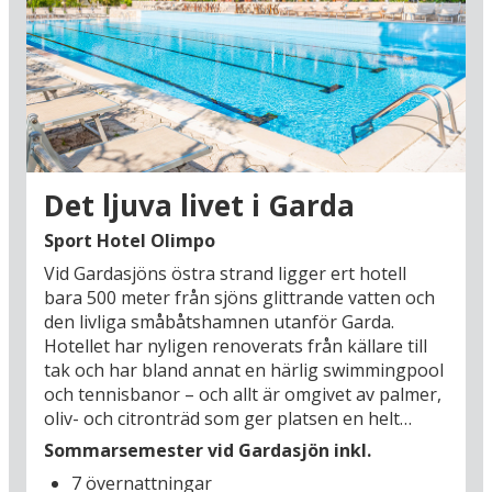
besök hos Vini Gamba (26 km) med rundvisning
och vinprovning av fyra typer Valpolicella-vin.
Om vinerna faller dig i smaken, har du även
möjlighet att köpa med dig vin hem med 5 %
rabatt. Är barnen med, får du inte missa en
utflykt till den mycket populära nöjesparken
Gardaland (15 km) med massor av attraktioner
för stora som små. En segeltur på Gardasjön
Det ljuva livet i Garda
med en av sightseeingbåtarna är också ett
måste – passa på att uppleva de stämningsfulla
Sport Hotel Olimpo
städerna som ligger runt sjön. Trevlig
Vid Gardasjöns östra strand ligger ert hotell
sommarsemester vid Gardasjön!
bara 500 meter från sjöns glittrande vatten och
den livliga småbåtshamnen utanför Garda.
Hotellet har nyligen renoverats från källare till
tak och har bland annat en härlig swimmingpool
och tennisbanor – och allt är omgivet av palmer,
oliv- och citronträd som ger platsen en helt
särskild italiensk atmosfär. Saknar ni
Sommarsemester vid Gardasjön inkl.
vinrankorna och de blå druvorna finns lösningen
7 övernattningar
nära: Ge er ut på upptäcktsfärd i vindistriktet