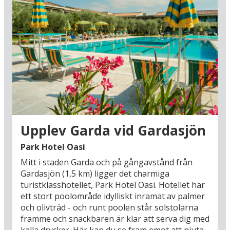
Upplev Garda vid Gardasjön
Park Hotel Oasi
Mitt i staden Garda och på gångavstånd från
Gardasjön (1,5 km) ligger det charmiga
turistklasshotellet, Park Hotel Oasi. Hotellet har
ett stort poolområde idylliskt inramat av palmer
och olivträd - och runt poolen står solstolarna
framme och snackbaren är klar att serva dig med
kalla drycker. Här kan du se fram emot att njuta