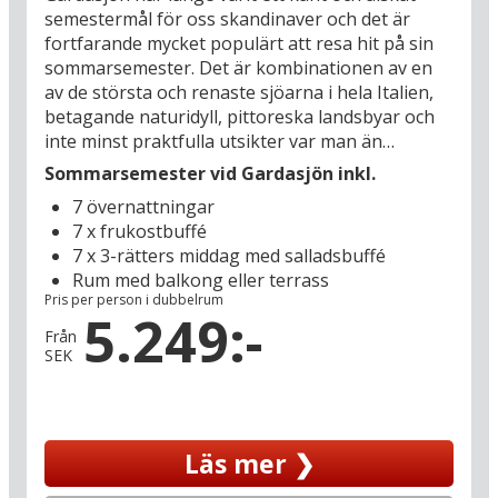
semestermål för oss skandinaver och det är
fortfarande mycket populärt att resa hit på sin
sommarsemester. Det är kombinationen av en
av de största och renaste sjöarna i hela Italien,
betagande naturidyll, pittoreska landsbyar och
inte minst praktfulla utsikter var man än
befinner sig som gör att man så lätt förälskar sig
Sommarsemester vid Gardasjön inkl.
i Gardasjön.
7 övernattningar
7 x frukostbuffé
Den charmiga staden Garda ligger på den östra
7 x 3-rätters middag med salladsbuffé
sidan av Gardasjön och här ligger Hotel Marco
Rum med balkong eller terrass
Polo inbäddat i ett frodigt område med utsikt
Pris per person i dubbelrum
över sjön från bland annat restaurangen. Du bor
5.249:-
på gångavstånd från Garda centrum (1 km) och
Från
SEK
Gardasjön (500 m). I Garda centrum finner du ett
livligt caféliv och massor av roliga butiker med
allt från souvenirer till senaste modet. Det är ett
måste att promenera på strandpromenaden vid
Läs mer ❯
Gardasjön och då kan man passa på att njuta av
en svalkande gelato i sommarvärmen.