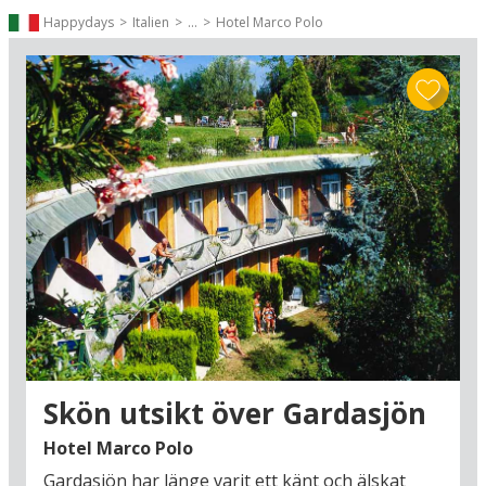
Happydays
Italien
...
Hotel Marco Polo
Gillar du vin har du också en fin utgångspunkt
för att göra utflykter till några av vingårdarna i
området, exempelvis till vindistriktet Valpolicella
där det klassiska Amaronevinet tillverkas. En
båttur på Gardasjön är också ett måste när du
bor vid denna legendariska sjö: Det kan
rekommenderas att ta en sightseeingbåt från
hamnen i Peschiera del Garda (27 km) och bege
sig ut på vattnet. Trevlig sommarsemester i
Italien!
Skön utsikt över Gardasjön
Hotel Marco Polo
Gardasjön har länge varit ett känt och älskat