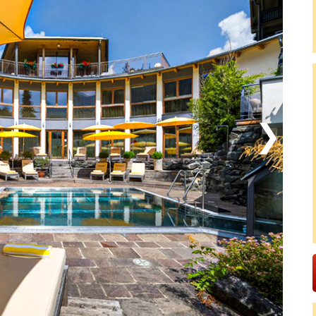
 km), som är en av Österrikes bästa och varmaste
ren, och med dricksvattenkvalitet kan du tryggt bada,
får du lust att hyra trampbåtar eller paddleboards för
 28 km lång, platt cykelled som är perfekt för en lugn
e utmanande stigarna i Nockberge. Du bör också
gel vid Wörthersee (64 km), som lockar med en
hisnande rutschbanefärd ner från tornet! Besök också
ska klippbroar (62 km) samt den gamla borgen Burg
phylla högt över alplandskapet – då har du fått med
et vackra alplandet.