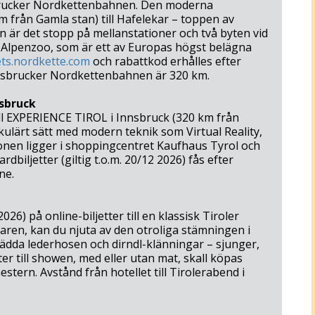
brucker Nordkettenbahnen. Den moderna
 från Gamla stan) till Hafelekar – toppen av
en är det stopp på mellanstationer och två byten vid
d Alpenzoo, som är ett av Europas högst belägna
ets.nordkette.com
och rabattkod erhålles efter
Innsbrucker Nordkettenbahnen är 320 km.
nsbruck
till EXPERIENCE TIROL i Innsbruck (320 km från
kulärt sätt med modern teknik som Virtual Reality,
ionen ligger i shoppingcentret Kaufhaus Tyrol och
dbiljetter (giltig t.o.m. 20/12 2026) fås efter
ne.
026) på online-biljetter till en klassisk Tiroler
aren, kan du njuta av den otroliga stämningen i
lädda lederhosen och dirndl-klänningar – sjunger,
ter till showen, med eller utan mat, skall köpas
tern. Avstånd från hotellet till Tirolerabend i