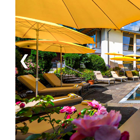
På en utflykt kan du köra ner till Millstätter See (13
badsjöar. Vattnet kan nå upp till 27 grader på somma
leka och njuta av livet under en baddag här – kanske 
en tur ut på sjöns spegelblanka yta. Runt sjön går en
tur, medan de mer äventyrslystna kan ge sig ut på d
uppleva det spektakulära utsiktstornet Pyramidenko
panoramavy ända till Italien och Slovakien – och en 
Ragga-ravinen med brusande vattenfall och dramati
Hochosterwitz (63 km), som tronar ensamt på en klip
dig det bästa av Österrike på din sommarsemester i d