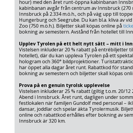
hour) med den året runt-öppna kabinbanan Inns
kabinbanan avgår från centrum av Innsbruck (270 m
Innsbruck på 2.334 m.ö.h., och på väg upp till topp
Hungerburg och Seegrube. Du kan bl.a. kliva av vi
Zoo (750 m.ö.h.). Biljetter skall köpas online på
tick
bokning av semestern. Avstånd från hotellet till 
Upplev Tyrolen på ett helt nytt sätt – mitt i In
Vistelsen inkluderar 20 % rabatt på entrébiljetter 
hotellet), där du kan uppleva Tyrolen på ett spekta
hologram och 360° bildprojektioner. Turistattrakt
har öppet alla dagar året runt. Rabattkod för standar
bokning av semestern och biljetter skall köpas onli
Prova på en genuin tyrolsk upplevelse
Vistelsen inkluderar 25 % rabatt (giltig t.o.m. 20/12 2
Abend i Innsbruck. Året runt, dagligen under somm
festlokalen när familjen Gundolf med personal – ik
dansar, joddlar och spelar äkta Tyrolermusik. Biljet
online och rabattkod erhålles efter bokning av semes
Innsbruck är 320 km.