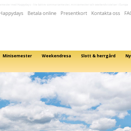
semester med Happydays
- lite bättre sommarsemester, minisemester och weekendvistelser i Europa
Happydays
Betala online
Presentkort
Kontakta oss
FA
Minisemester
Weekendresa
Slott & herrgård
Ny