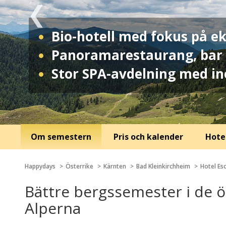
Bio-hotell med fokus på e
Panoramarestaurang, bar 
Stor SPA-avdelning med i
Om semestern
Pris och kalender
Hotel
Happydays
Österrike
Kärnten
Bad Kleinkirchheim
Hotel Es
Bättre bergssemester i de ö
Alperna