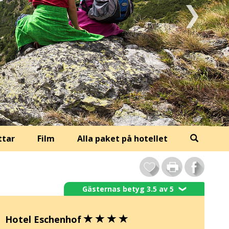
ttar
Film
Alla paket på hotellet
Gästernas betyg 3.5 av 5
❯
Hotel Eschenhof