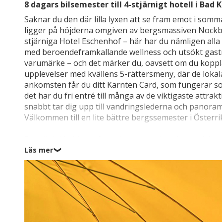
8 dagars bilsemester till 4-stjärnigt hotell i Bad
Saknar du den där lilla lyxen att se fram emot i somm
ligger på höjderna omgiven av bergsmassiven Nockber
stjärniga Hotel Eschenhof – här har du nämligen all
med beroendeframkallande wellness och utsökt gastro
varumärke – och det märker du, oavsett om du koppla
upplevelser med kvällens 5-rättersmeny, där de lokala
ankomsten får du ditt Kärnten Card, som fungerar som
det har du fri entré till många av de viktigaste att
snabbt tar dig upp till vandringslederna och panora
Välkommen till en lite bättre bergssemester i Österri
Bad Kleinkirchheim är en kurort med ett fantastiskt 
meters höjd. Här har de varma källorna utnyttjats se
Läs mer
❯
moderna spa-anläggningar: Thermal Römerbad och Th
och inomhuspooler med termalvatten för både vuxna
området ett riktigt vandrings- och cykelparadis med
cykelrutter i Biosphärenpark Nockberge – och stade
för marknader, festivaler och musikevenemang und