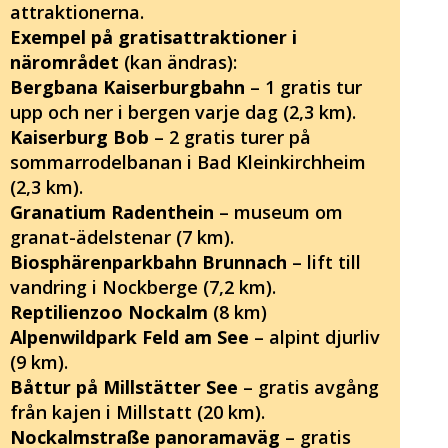
attraktionerna.
Exempel på gratisattraktioner i
närområdet
(kan ändras):
Bergbana Kaiserburgbahn
– 1 gratis tur
upp och ner i bergen varje dag (2,3 km).
Kaiserburg Bob
– 2 gratis turer på
sommarrodelbanan i Bad Kleinkirchheim
(2,3 km).
Granatium Radenthein
– museum om
granat-ädelstenar (7 km).
Biosphärenparkbahn Brunnach
– lift till
vandring i Nockberge (7,2 km).
Reptilienzoo Nockalm
(8 km)
Alpenwildpark Feld am See
– alpint djurliv
(9 km).
Båttur på Millstätter See
– gratis avgång
från kajen i Millstatt (20 km).
Nockalmstraße panoramaväg
– gratis