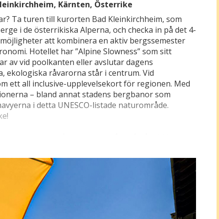
 Kleinkirchheim, Kärnten, Österrike
ar? Ta turen till kurorten Bad Kleinkirchheim, som
ge i de österrikiska Alperna, och checka in på det 4-
a möjligheter att kombinera en aktiv bergssemester
nomi. Hotellet har ”Alpine Slowness” som sitt
r av vid poolkanten eller avslutar dagens
, ekologiska råvarorna står i centrum. Vid
 ett all inclusive-upplevelsekort för regionen. Med
raktionerna – bland annat stadens bergbanor som
mavyerna i detta UNESCO-listade naturområde.
ke!
naturskönt läge på en mellannivåplatå på 1 000
dan 1100-talet och utgör i dag grunden för två
erme St. Kathrein, som erbjuder härliga utomhus-
 och familjer på semester. Under sommarhalvåret är
 över 1 000 km markerade vandringsleder och 700 km
ns centrum, Dorfplatz, fungerar som samlingspunkt
er sommaren.