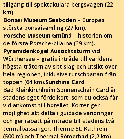
tillgång till spektakulära bergsvägen (22
km).
Bonsai Museum Seeboden
– Europas
största bonsaisamling (27 km).
Porsche Museum Gmünd
– historien om
de första Porsche-bilarna (39 km).
Pyramidenkogel Aussichtsturm
vid
Wörthersee – gratis inträde till världens
högsta trätorn av sitt slag och utsikt över
hela regionen, inklusive rutschbanan från
toppen (64 km).
Sunshine Card
Bad Kleinkirchheim Sonnenschein Card är
stadens eget fördelkort, som du också får
vid ankomst till hotellet. Kortet ger
möjlighet att delta i guidade vandringar
och ger rabatt på inträde till stadens två
termalbassänger: Therme St. Kathrein
(500 m) och Thermal Römerbad (2,2 km)