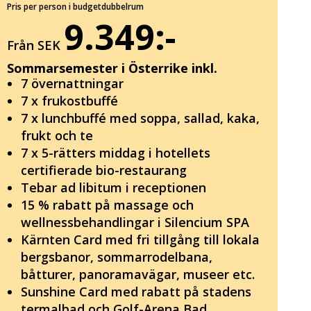
Pris per person i budgetdubbelrum
9.349:-
Från SEK
Sommarsemester i Österrike inkl.
7 övernattningar
7 x frukostbuffé
7 x lunchbuffé med soppa, sallad, kaka,
frukt och te
7 x 5-rätters middag i hotellets
certifierade bio-restaurang
Tebar ad libitum i receptionen
15 % rabatt på massage och
wellnessbehandlingar i Silencium SPA
Kärnten Card med fri tillgång till lokala
bergsbanor, sommarrodelbana,
båtturer, panoramavägar, museer etc.
Sunshine Card med rabatt på stadens
termalbad och Golf-Arena Bad