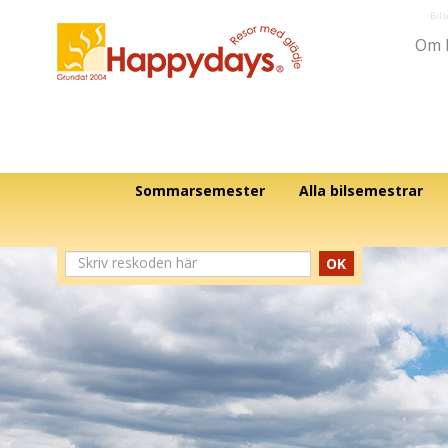
Bil
Om 
Sommarsemester
Alla bilsemestrar
OK