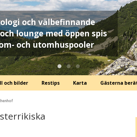
kologi och välbefinnande
och lounge med öppen spis
nom- och utomhuspooler
l och bilder
Restips
Karta
Gästerna berä
chenhof
sterrikiska