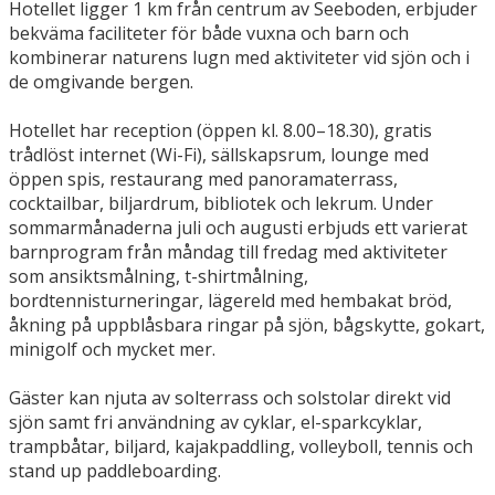
Hotellet ligger 1 km från centrum av Seeboden, erbjuder
bekväma faciliteter för både vuxna och barn och
kombinerar naturens lugn med aktiviteter vid sjön och i
de omgivande bergen.
Hotellet har reception (öppen kl. 8.00–18.30), gratis
trådlöst internet (Wi-Fi), sällskapsrum, lounge med
öppen spis, restaurang med panoramaterrass,
cocktailbar, biljardrum, bibliotek och lekrum. Under
sommarmånaderna juli och augusti erbjuds ett varierat
barnprogram från måndag till fredag med aktiviteter
som ansiktsmålning, t-shirtmålning,
bordtennisturneringar, lägereld med hembakat bröd,
åkning på uppblåsbara ringar på sjön, bågskytte, gokart,
minigolf och mycket mer.
Gäster kan njuta av solterrass och solstolar direkt vid
sjön samt fri användning av cyklar, el-sparkcyklar,
trampbåtar, biljard, kajakpaddling, volleyboll, tennis och
stand up paddleboarding.