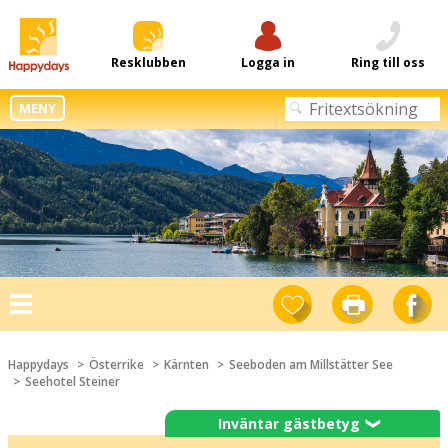
Resklubben
Logga in
Ring till oss
MENY
Toggle
navigation
Happydays
Österrike
Kärnten
Seeboden am Millstätter See
Seehotel Steiner
Inväntar gästbetyg
❯