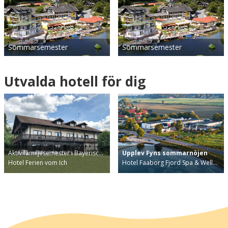
Sommarsemester
Sommarsemester
Utvalda hotell för dig
Aktiv familjesemester i Bayerisc…
Upplev Fyns sommarnöjen
Hotel Ferien vom Ich
Hotel Faaborg Fjord Spa & Well…