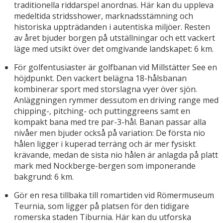
traditionella riddarspel anordnas. Här kan du uppleva
medeltida stridsshower, marknadsstämning och
historiska uppträdanden i autentiska miljöer. Resten
av året bjuder borgen på utställningar och ett vackert
läge med utsikt över det omgivande landskapet: 6 km.
För golfentusiaster är golfbanan vid Millstätter See en
höjdpunkt. Den vackert belägna 18-hålsbanan
kombinerar sport med storslagna vyer över sjön.
Anläggningen rymmer dessutom en driving range med
chipping-, pitching- och puttinggreens samt en
kompakt bana med tre par-3-hål. Banan passar alla
nivåer men bjuder också på variation: De första nio
hålen ligger i kuperad terräng och är mer fysiskt
krävande, medan de sista nio hålen är anlagda på platt
mark med Nockberge-bergen som imponerande
bakgrund: 6 km.
Gör en resa tillbaka till romartiden vid Römermuseum
Teurnia, som ligger på platsen för den tidigare
romerska staden Tiburnia. Här kan du utforska