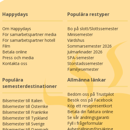
Happydays
Populära restyper
Om Happydays
Bo på slott/Slottssemester
För samarbetspartner media
Minisemester
För samarbetspartner hotell
Värdshus
Film
Sommarsemester 2026
Betala online
Julmarknader 2026
Press och media
SPA-semester
Kontakta oss
Storstadssemester
Familjesemester
Populära
Allmänna länkar
semesterdestinationer
Bedöm oss på Trustpilot
Besök oss på Facebook
Bilsemester till Italien
Köp ett resepresentkort
Bilsemester till Österrike
Betala din faktura online
Bilsemester till Frankrike
Se vår ändringsgaranti
Bilsemester till Tyskland
Fyll i frågeformulär
Bilsemester till Sverige
Avbeställningsförsäkring
Bilsemester till Danmark