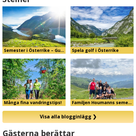
Semester i Österrike – Gu…
Spela golf i Österrike
Många fina vandringstips!
Familjen Houmanns seme…
Visa alla blogginlägg
❯
Karta
Gästerna berättar