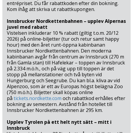
entrépriset. Du får rabattkoden efter din bokning.
och natur, medan sommaren långsamt vecklar ut sig
Kom ihåg att skriva ut rabattkupongen.
omkring dig och minnen skapas för livet.
Innsbrucker Nordkettenbahnen – upplev Alpernas
juvel med rabatt
Vistelsen inkluderar 10 % rabatt (giltig t.o.m. 20/12
2026) på online-biljetter (tur och retur samt happy
hour) med den året runt-öppna kabinbanan
Innsbrucker Nordkettenbahnen. Den moderna
kabinbanan avgår från centrum av Innsbruck (270 m
från Gamla stan) till Hafelekar – toppen av Innsbruck
på 2.334 m.ö.h., och på väg upp till toppen är det
stopp på mellanstationer och två byten vid
Hungerburg och Seegrube. Du kan bl.a. kliva av vid
Alpenzoo, som är ett av Europas högst belägna Zoo
(750 m.ö.h.). Biljetter skall köpas online
på
tickets.nordkette.com
och rabattkod erhålles efter
bokning av semestern. Avstånd från hotellet till
Innsbrucker Nordkettenbahnen är 295 km.
Upplev Tyrolen på ett helt nytt sätt – mitt i
Innsbruck