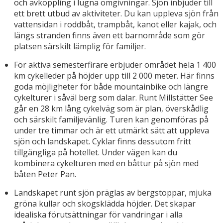
och avkoppling i lugna omgivningar. Sjön inbjuder till
ett brett utbud av aktiviteter. Du kan uppleva sjön från
vattensidan i roddbåt, trampbåt, kanot eller kajak, och
längs stranden finns även ett barnområde som gör
platsen särskilt lämplig för familjer.
För aktiva semesterfirare erbjuder området hela 1 400
km cykelleder på höjder upp till 2 000 meter. Här finns
goda möjligheter för både mountainbike och längre
cykelturer i såväl berg som dalar. Runt Millstätter See
går en 28 km lång cykelväg som är plan, överskådlig
och särskilt familjevänlig. Turen kan genomföras på
under tre timmar och är ett utmärkt sätt att uppleva
sjön och landskapet. Cyklar finns dessutom fritt
tillgängliga på hotellet. Under vägen kan du
kombinera cykelturen med en båttur på sjön med
båten Peter Pan.
Landskapet runt sjön präglas av bergstoppar, mjuka
gröna kullar och skogsklädda höjder. Det skapar
idealiska förutsättningar för vandringar i alla