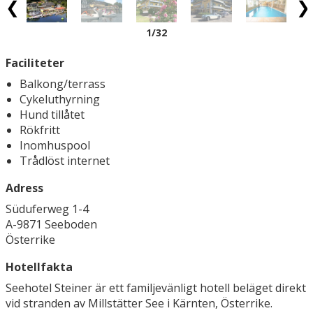
1
/32
Faciliteter
Balkong/terrass
Cykeluthyrning
Hund tillåtet
Rökfritt
Inomhuspool
Trådlöst internet
Adress
Süduferweg 1-4
A-9871 Seeboden
Österrike
Hotellfakta
Seehotel Steiner är ett familjevänligt hotell beläget direkt
vid stranden av Millstätter See i Kärnten, Österrike.