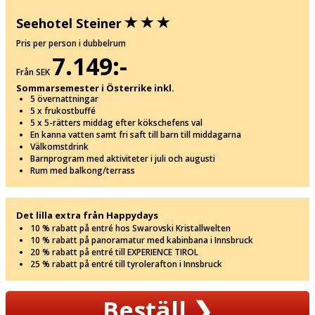
Seehotel Steiner
Pris per person i dubbelrum
7.149:-
Från SEK
Sommarsemester i Österrike inkl.
5 övernattningar
5 x frukostbuffé
5 x 5-rätters middag efter kökschefens val
En kanna vatten samt fri saft till barn till middagarna
Välkomstdrink
Barnprogram med aktiviteter i juli och augusti
Rum med balkong/terrass
Det lilla extra från Happydays
10 % rabatt på entré hos Swarovski Kristallwelten
10 % rabatt på panoramatur med kabinbana i Innsbruck
20 % rabatt på entré till EXPERIENCE TIROL
25 % rabatt på entré till tyrolerafton i Innsbruck
Beställ
❯