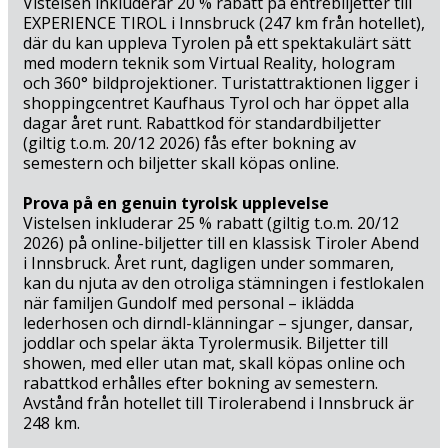
Vistelsen inkluderar 20 % rabatt på entrébiljetter till
EXPERIENCE TIROL i Innsbruck (247 km från hotellet),
där du kan uppleva Tyrolen på ett spektakulärt sätt
med modern teknik som Virtual Reality, hologram
och 360° bildprojektioner. Turistattraktionen ligger i
shoppingcentret Kaufhaus Tyrol och har öppet alla
dagar året runt. Rabattkod för standardbiljetter
(giltig t.o.m. 20/12 2026) fås efter bokning av
semestern och biljetter skall köpas online.
Prova på en genuin tyrolsk upplevelse
Vistelsen inkluderar 25 % rabatt (giltig t.o.m. 20/12
2026) på online-biljetter till en klassisk Tiroler Abend
i Innsbruck. Året runt, dagligen under sommaren,
kan du njuta av den otroliga stämningen i festlokalen
när familjen Gundolf med personal – iklädda
lederhosen och dirndl-klänningar – sjunger, dansar,
joddlar och spelar äkta Tyrolermusik. Biljetter till
showen, med eller utan mat, skall köpas online och
rabattkod erhålles efter bokning av semestern.
Avstånd från hotellet till Tirolerabend i Innsbruck är
248 km.