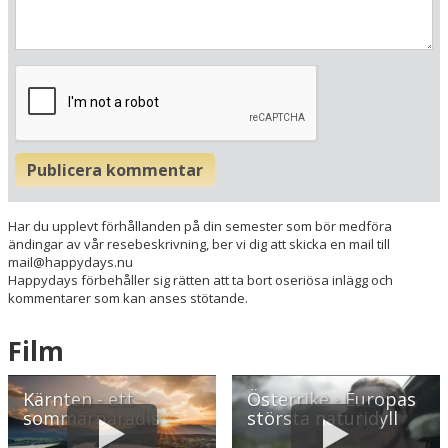
Här ligger hotellet
Visa alla Happydays hotell i Österrike
Publicera kommentar
Flygplatser
Museer
Har du upplevt förhållanden på din semester som bör medföra
Radie runt hotellet:
ändingar av vår resebeskrivning, ber vi dig att skicka en mail till
mail@happydays.nu
Happydays förbehåller sig rätten att ta bort oseriösa inlägg och
Hitta vägen till hotellet
kommentarer som kan anses stötande.
Seehotel Steiner
Süduferweg 1-4
Film
A-9871 Seeboden
Østrig
Kärnten - ett
Österrike - Europas
sommarparadis
största naturidyll
Din adress