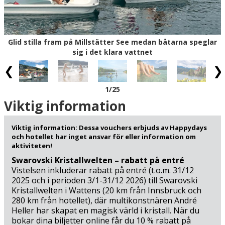
gör vandringen till ett äventyr. Här kan hela familjen
kombinera lek, rörelse och naturupplevelser i det fria –
och det finns plats för både fartfyllda aktiviteter och
lugna, gemensamma stunder.
Glid stilla fram på Millstätter See medan båtarna speglar
sig i det klara vattnet
När du vill uppleva mer än sjö och berg väntar små och
stora äventyr i området. Barnen kommer att älska
Freizeitpark Fresach med paintball och gokart (19 km),
1
/25
medan Granatium i Radenthein bjuder på roliga och
lärorika upplevelser med granater och mineraler (19 km).
Viktig information
Små, stillsamma upplevelser hittar du på Bonsai
Museum, där japansk precision och tålamod skapar
Viktig information: Dessa vouchers erbjuds av Happydays
fridfulla miljöer (4 km), eller vid Burg Sommeregg, där
och hotellet har inget ansvar för eller information om
medeltidsstämning och riddarspel under
aktiviteten!
sommarmånaderna väcker äventyret hos hela familjen (6
Swarovski Kristallwelten – rabatt på entré
km). Naturälskare kan uppleva Ragga-ravinen med
Vistelsen inkluderar rabatt på entré (t.o.m. 31/12
dånande vattenfall och dramatiska klippbroar (37 km)
2025 och i perioden 3/1-31/12 2026) till Swarovski
Kristallwelten i Wattens (20 km från Innsbruck och
eller vandra i Biosphärenpark Nockberge, där
280 km från hotellet), där multikonstnären André
blommande ängar, mjukt formade bergstoppar och
Heller har skapat en magisk värld i kristall. När du
fridfulla stigar ger utrymme för både fördjupning och lek
bokar dina biljetter online får du 10 % rabatt på
(34 km). Här kan du kombinera lek, aktiva upplevelser