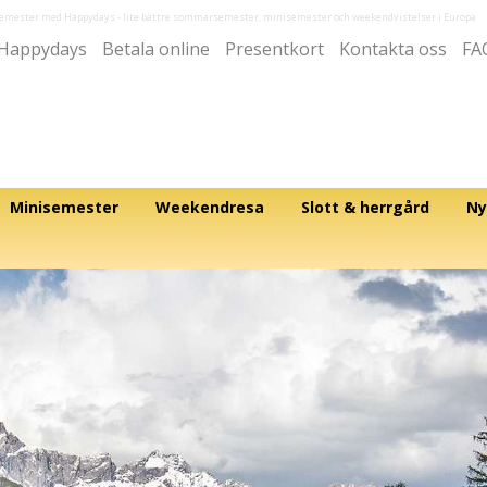
semester med Happydays
- lite bättre sommarsemester, minisemester och weekendvistelser i Europa
Happydays
Betala online
Presentkort
Kontakta oss
FA
Minisemester
Weekendresa
Slott & herrgård
Ny