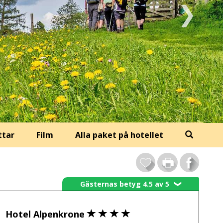
ttar
Film
Alla paket på hotellet
Gästernas betyg 4.5 av 5
❯
Hotel Alpenkrone