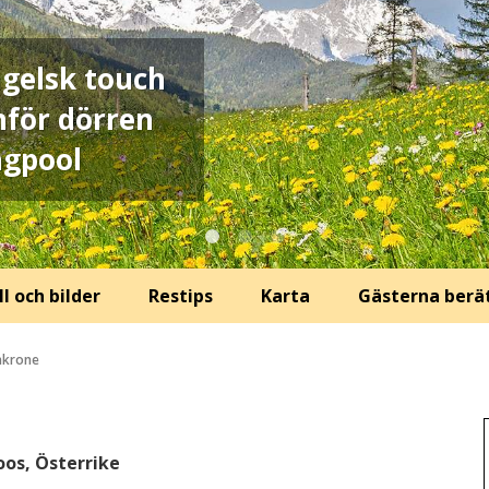
ngelsk touch
nför dörren
gpool
l och bilder
Restips
Karta
Gästerna berä
nkrone
oos, Österrike