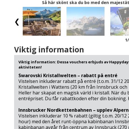
Så här skönt ska du bo med den majestä
1
Viktig information
Viktig information: Dessa vouchers erbjuds av Happydays
aktiviteten!
Swarovski Kristallwelten – rabatt på entré
Vistelsen inkluderar rabatt på entré (t.o.m. 31/12 2
Kristallwelten i Wattens (20 km från Innsbruck och
Heller har skapat en magisk värld i kristall. När du 
entrépriset. Du får rabattkoden efter din bokning.
Innsbrucker Nordkettenbahnen – upplev Alpern
Vistelsen inkluderar 10 % rabatt (giltig t.o.m. 20/12
hour) med den året runt-öppna kabinbanan Inns
kabinbanan avgår från centrum av Innsbruck (270 m