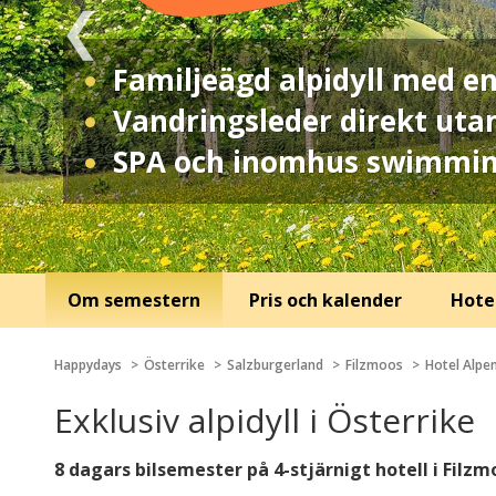
Familjeägd alpidyll med e
Vandringsleder direkt uta
SPA och inomhus swimmin
Om semestern
Pris och kalender
Hotel
Happydays
Österrike
Salzburgerland
Filzmoos
Hotel Alpe
Exklusiv alpidyll i Österrike
8 dagars bilsemester på 4-stjärnigt hotell i Filzm