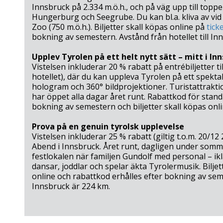
Innsbruck på 2.334 m.ö.h., och på väg upp till topp
Hungerburg och Seegrube. Du kan bl.a. kliva av vi
Zoo (750 m.ö.h.). Biljetter skall köpas online på
tick
bokning av semestern. Avstånd från hotellet till 
Upplev Tyrolen på ett helt nytt sätt – mitt i In
Vistelsen inkluderar 20 % rabatt på entrébiljetter 
hotellet), där du kan uppleva Tyrolen på ett spekta
hologram och 360° bildprojektioner. Turistattrakt
har öppet alla dagar året runt. Rabattkod för standar
bokning av semestern och biljetter skall köpas onli
Prova på en genuin tyrolsk upplevelse
Vistelsen inkluderar 25 % rabatt (giltig t.o.m. 20/12 2
Abend i Innsbruck. Året runt, dagligen under somm
festlokalen när familjen Gundolf med personal – ik
dansar, joddlar och spelar äkta Tyrolermusik. Biljet
online och rabattkod erhålles efter bokning av semes
Innsbruck är 224 km.