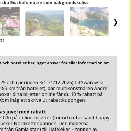
tiska Bischofsmütze som bakgrundskuliss
/21
 och hotellet har inget ansvar för eller information om
025 och i perioden 3/1-31/12 2026) till Swarovski
 183 km från hotellet), där multikonstnären André
bokar dina biljetter online får du 10 % rabatt på
 Kom ihåg att skriva ut rabattkupongen.
as juvel med rabatt
 2026) på online-biljetter (tur och retur samt happy
brucker Nordkettenbahnen. Den moderna
 från Gamla stan) till Hafelekar – toppen av