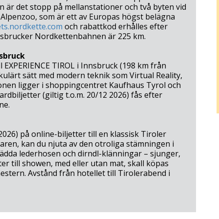
en är det stopp på mellanstationer och två byten vid
d Alpenzoo, som är ett av Europas högst belägna
ets.nordkette.com
och rabattkod erhålles efter
Innsbrucker Nordkettenbahnen är 225 km.
nsbruck
till EXPERIENCE TIROL i Innsbruck (198 km från
kulärt sätt med modern teknik som Virtual Reality,
ionen ligger i shoppingcentret Kaufhaus Tyrol och
dbiljetter (giltig t.o.m. 20/12 2026) fås efter
ne.
026) på online-biljetter till en klassisk Tiroler
aren, kan du njuta av den otroliga stämningen i
lädda lederhosen och dirndl-klänningar – sjunger,
ter till showen, med eller utan mat, skall köpas
tern. Avstånd från hotellet till Tirolerabend i