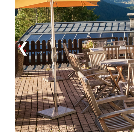
kulturstaden som bjuder på mängder av trevliga sevär
rekommenderas att besöka Moderna muséet med spänn
Stieglbryggeriet, som har världens största ölmuseum,
Österrikes stora naturidyll har du kanske lust att sh
har ett stort utbud för alla smaker. Se också den hist
benen på ett trendigt café i Maxglan-distriktet, som ha
Salzburgs hetaste kvarter. Trevlig sommarsemester i