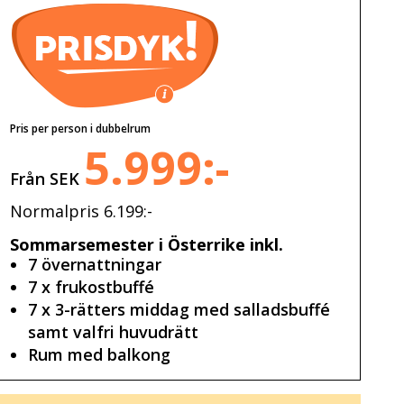
Pris per person i dubbelrum
5.999:-
Från SEK
Normalpris 6.199:-
Sommarsemester i Österrike inkl.
7 övernattningar
7 x frukostbuffé
7 x 3-rätters middag med salladsbuffé
samt valfri huvudrätt
Rum med balkong