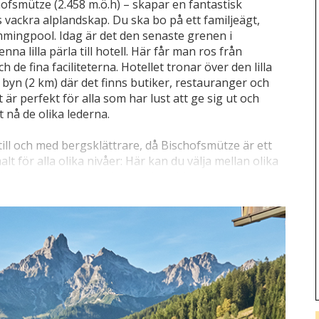
fsmütze (2.458 m.ö.h) – skapar en fantastisk
vackra alplandskap. Du ska bo på ett familjeägt,
mingpool. Idag är det den senaste grenen i
a lilla pärla till hotell. Här får man ros från
de fina faciliteterna. Hotellet tronar över den lilla
l byn (2 km) där det finns butiker, restauranger och
 perfekt för alla som har lust att ge sig ut och
t nå de olika lederna.
till och med bergsklättrare, då Bischofsmütze är ett
t för alla olika nivåer: Här kan du välja mellan olika
llet är dessutom omgivet av den skönaste
 betande alpkor med pinglande bjällror runt halsen;
arblå himmeln med massor av frisk luft – stora som små
ter, och mer vana vandrare kan satsa på mer
 i bergen kan följa med på en av de många guidade
e Queen's Maids" eller den kulinariska vandringen
hool är din specialist för spektakulära
-vandringar och klätterkurser.
ödelsestad, Salzburg (73 km), den stora konst- och