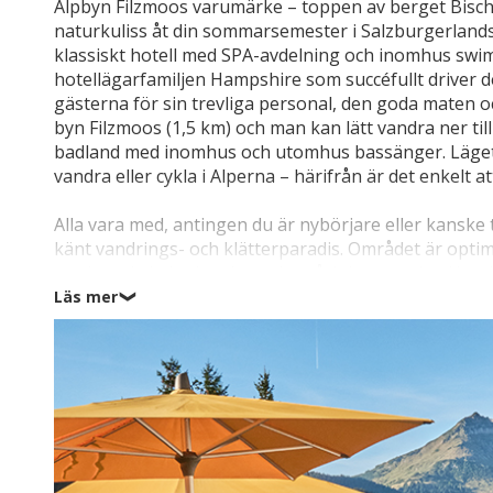
Alpbyn Filzmoos varumärke – toppen av berget Bischo
naturkuliss åt din sommarsemester i Salzburgerlands 
klassiskt hotell med SPA-avdelning och inomhus swim
hotellägarfamiljen Hampshire som succéfullt driver denn
gästerna för sin trevliga personal, den goda maten och 
byn Filzmoos (1,5 km) och man kan lätt vandra ner til
badland med inomhus och utomhus bassänger. Läget är
vandra eller cykla i Alperna – härifrån är det enkelt at
Alla vara med, antingen du är nybörjare eller kanske 
känt vandrings- och klätterparadis. Området är optimal
markerade leder i varierande svårighetsgrader. Hote
sommarsätern, där det under sommaren går fridfullt,
Läs mer
❯
här finns det plats för alla att ta plats under den kl
kan göra lättare vandringsutflykter med sköna utsik
utmanande leder. De som inte vill ge sig ut ensamma
bergsturerna, som till exempel orkidévandringen "Th
"Doughnut Stomper". Filzmoos Aktiv Alpin Mountain Sc
toppvandringar, hytturer med gastronomi, powerspot
Passa också på att göra en dagsutflykt till Mozarts f