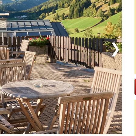
dheter och mysiga konditorier. Det kan till exempel
ande utställningar eller det historiska
 World of brewing. Och efter några dagar i
oppa en smula i någon av Salzburgs alla butiker, som
oriska bebyggelsen i Salzburgs Gamla stan eller vila
r gått från att vara ett ruffigt område till ett av
 Alperna!