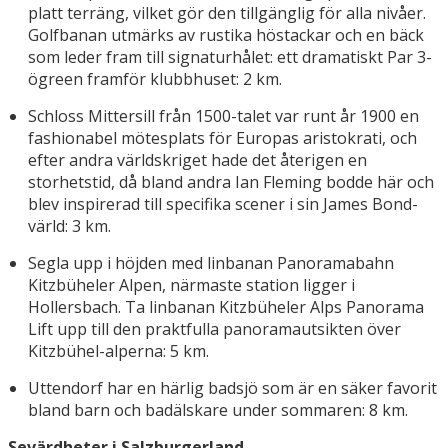
platt terräng, vilket gör den tillgänglig för alla nivåer.
Golfbanan utmärks av rustika höstackar och en bäck
som leder fram till signaturhålet: ett dramatiskt Par 3-
ögreen framför klubbhuset: 2 km.
Schloss Mittersill från 1500-talet var runt år 1900 en
fashionabel mötesplats för Europas aristokrati, och
efter andra världskriget hade det återigen en
storhetstid, då bland andra Ian Fleming bodde här och
blev inspirerad till specifika scener i sin James Bond-
värld: 3 km.
Segla upp i höjden med linbanan Panoramabahn
Kitzbüheler Alpen, närmaste station ligger i
Hollersbach. Ta linbanan Kitzbüheler Alps Panorama
Lift upp till den praktfulla panoramautsikten över
Kitzbühel-alperna: 5 km.
Uttendorf har en härlig badsjö som är en säker favorit
bland barn och badälskare under sommaren: 8 km.
Sevärdheter i Salzburgerland