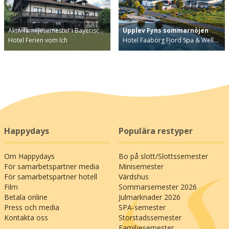
Aktiv familjesemester i Bayerisc…
Upplev Fyns sommarnöjen
Hotel Ferien vom Ich
Hotel Faaborg Fjord Spa & Well…
Happydays
Populära restyper
Om Happydays
Bo på slott/Slottssemester
För samarbetspartner media
Minisemester
För samarbetspartner hotell
Värdshus
Film
Sommarsemester 2026
Betala online
Julmarknader 2026
Press och media
SPA-semester
Kontakta oss
Storstadssemester
Familjesemester