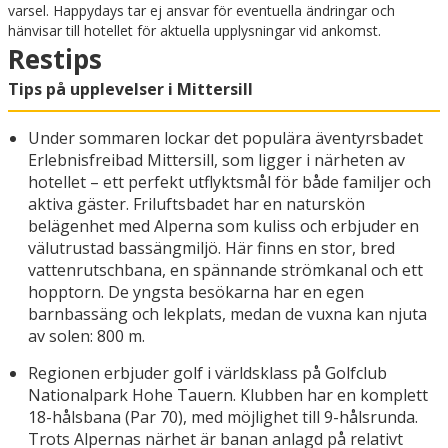
varsel. Happydays tar ej ansvar för eventuella ändringar och
hänvisar till hotellet för aktuella upplysningar vid ankomst.
Restips
Tips på upplevelser i Mittersill
Under sommaren lockar det populära äventyrsbadet
Erlebnisfreibad Mittersill, som ligger i närheten av
hotellet – ett perfekt utflyktsmål för både familjer och
aktiva gäster. Friluftsbadet har en naturskön
belägenhet med Alperna som kuliss och erbjuder en
välutrustad bassängmiljö. Här finns en stor, bred
vattenrutschbana, en spännande strömkanal och ett
hopptorn. De yngsta besökarna har en egen
barnbassäng och lekplats, medan de vuxna kan njuta
av solen: 800 m.
Regionen erbjuder golf i världsklass på Golfclub
Nationalpark Hohe Tauern. Klubben har en komplett
18-hålsbana (Par 70), med möjlighet till 9-hålsrunda.
Trots Alpernas närhet är banan anlagd på relativt