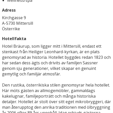
Wellness/spa
Adress
Kirchgasse 9
A-5730 Mittersill
Österrike
Hotellfakta
Hotel Bräurup, som ligger mitt i Mittersill, endast ett
stenkast från Heiliger Leonhard-kyrkan, är en plats
genomsyrad av historia. Hotellet byggdes redan 1823 och
har sedan dess ägts och drivits av familjen Sassner
genom sju generationer, vilket skapar en genuint
gemytlig och familjär atmosfär.
Den rustika, österrikiska stilen genomsyrar hela hotellet.
Här möts gästen av allmogemöbler, gammaldags
kakelugnar, familjeporträtt och många historiska
detaljer. Hotellet är stolt över sitt eget mikrobryggeri, där
man återupptog den anrika traditionen med ölbryggning
år 2006 efter 89 års uppehåll. Idag erbjuds gästerna