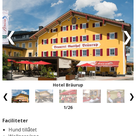
förfrågan - vi återkommer med definitiv
bokningsbekräftelse).
Röd = ankomstdatum är fullbokad.
Vit = ingen ankomst möjlig
Eventuell rabatt är avdragen från de angivna priserna.
Hotel Bräurup
1
/26
Faciliteter
Hund tillåtet