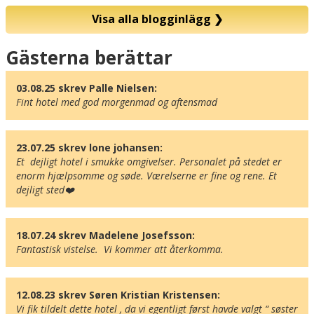
Visa alla blogginlägg
❯
Karta
Gästerna berättar
03.08.25 skrev Palle Nielsen:
Fint hotel med god morgenmad og aftensmad
23.07.25 skrev lone johansen:
Et  dejligt hotel i smukke omgivelser. Personalet på stedet er 
enorm hjælpsomme og søde. Værelserne er fine og rene. Et 
dejligt sted❤️
18.07.24 skrev Madelene Josefsson:
Fantastisk vistelse.  Vi kommer att återkomma.
12.08.23 skrev Søren Kristian Kristensen:
Vi fik tildelt dette hotel , da vi egentligt først havde valgt “ søster 