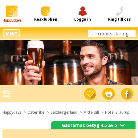
Resklubben
Logga in
Ring till oss
MENY
Toggle
navigation
Happydays
Österrike
Salzburgerland
Mittersill
Hotel Bräurup
Gästernas betyg 4.5 av 5
❯