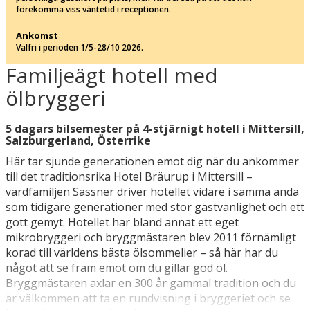
förekomma viss väntetid i receptionen.
Ankomst
Valfri i perioden 1/5-28/10 2026.
Familjeägt hotell med
ölbryggeri
5 dagars bilsemester på 4-stjärnigt hotell i Mittersill,
Salzburgerland, Österrike
Här tar sjunde generationen emot dig när du ankommer
till det traditionsrika Hotel Bräurup i Mittersill –
värdfamiljen Sassner driver hotellet vidare i samma anda
som tidigare generationer med stor gästvänlighet och ett
gott gemyt. Hotellet har bland annat ett eget
mikrobryggeri och bryggmästaren blev 2011 förnämligt
korad till världens bästa ölsommelier – så här har du
något att se fram emot om du gillar god öl.
Bryggmästaren axlar en 300 år gammal tradition och du
är välkommen att ta en rundvisning i bryggeriet och se