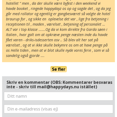
hotellet “ men , da der skulle være byfest i den weekend vi 
havde booket , ringede happydayz os op og sagde det , og da jeg 
går med rollator og egentlig er gangbesværet så valgte de hotel 
braurup for , og sikke en  oplevelse det var , lige fra betjening i 
receptionen til , maden , værelset , betjening af personalet … 
ALT var i top klasse …….Og da vi kom direkte fra Garda søen i 
Italien , hvor galt om at opkræve penge næsten inde du havde 
fået varen - driks-isdesserten osv .. Så blev alt her sat på 
værelset , og at vi ikke skulle bekymre os om at have penge på 
os Helle tiden , men at vi blot skulle nyde vores ferie , som vi så 
sandelig også gjorde ….
Här ligger hotellet
Visa alla Happydays hotell i Österrike
Se fler
Flygplatser
Museer
Skriv en kommentar (OBS: Kommentarer besvaras
Radie runt hotellet:
inte - skriv till mail@happydays.nu istället)
Hitta vägen till hotellet
Hotel Bräurup
Kirchgasse 9