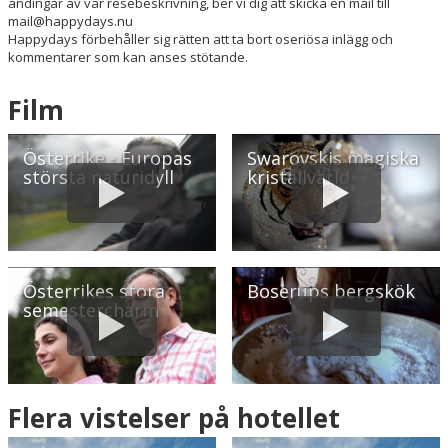
ändingar av vår resebeskrivning, ber vi dig att skicka en mail till
mail@happydays.nu
Happydays förbehåller sig rätten att ta bort oseriösa inlägg och
kommentarer som kan anses stötande.
Film
Österrike - Europas
Swarovskis magiska
största naturidyll
kristallvärld
Österrikes stora
Boserups bergskök
semestercharm
Flera vistelser på hotellet