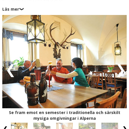
hur maltdryckerna tillverkas.
Läs mer
❯
Hotel Bräurup byggdes 1823 och moderniseringen av de
gamla originalbyggnaderna har utförts med stor respekt
för den ursprungliga atmosfären. Här är de gamla
familjeporträtten och de rustika allmogemöblerna en lika
viktig del av inredningen som den moderna
wellnessavdelningen. Du blir helt naturligt en del av
historien och stämningen när du sätter sig vid
frukostbordet under valvbågarna i Gewölbestube eller
njuter en kall Dunkelbier i hotellets Biergarten med
utsikt till stadens lilla kyrka som ligger mitt emot hotellet.
I staden Mittersill finner du en klassisk och legendarisk
restaurangmiljö med både moderna caféer och gamla
traditionella gästgiverier; vid starten av 1900-talet var
stadens praktfulla slott, Schloss Mittersill, en fashionabel
mötesplats för Europas adel och det drog massor av
pengar, välstånd och utveckling till orten – något som
Se fram emot en semester i traditionella och särskilt
man kan märka än idag.
mysiga omgivningar i Alperna
Samtidigt sägs Mittersill vara ett av Europas bästa jakt-