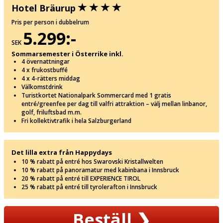
Hotel Bräurup
Pris per person i dubbelrum
5.299:-
SEK
Sommarsemester i Österrike inkl.
4 övernattningar
4 x frukostbuffé
4 x 4-rätters middag
Välkomstdrink
Turistkortet Nationalpark Sommercard med 1 gratis
entré/greenfee per dag till valfri attraktion – välj mellan linbanor,
golf, friluftsbad m.m.
Fri kollektivtrafik i hela Salzburgerland
Det lilla extra från Happydays
10 % rabatt på entré hos Swarovski Kristallwelten
10 % rabatt på panoramatur med kabinbana i Innsbruck
20 % rabatt på entré till EXPERIENCE TIROL
25 % rabatt på entré till tyrolerafton i Innsbruck
Beställ
❯