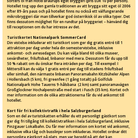
sorters öl från Hotel Bräurups eget bryggeri (pris EUR 10 per person).
Hotellet tog upp den gamla traditionen av att brygga sitt eget öl 2006
efter 89-års paus och på hotellet finns nu också ett välfungerande
mikrobryggeri där man tillverkar god österrikisk öl av olika typer. Det
finns dessutom möjlighet för en rundtur på bryggeriet – hänvänd dig
till receptionen om du har intresse av det.
Turistkortet Nationalpark SommerCard
Din vistelse inkluderar ett turistkort som ger dig gratis entré till 1
attraktion per dag under hela din semestervistelse, inklusive
ankomst- och avresedagen. Du kan välja bland 60 olika museer,
sevärdheter, friluftsbad, linbanor med mera. Dessutom får du upp till
50 % rabatt om du önskar flera inträden per dag. Till exempel: I
Mittersill kan du välja 1 gratis entré per dag till stadens friluftsbad
eller simhall, den närmaste linbanan Panoramabahn Kitzbüheler Alpen
i Hollersbach (5 km), fri greenfee (1 gång totalt) på Golfclub
Nationalpark Hohe Tauerns 9-hålsbana (2 km) samt panoramavägen
Großglockner Hochalpenstraße med start i Fusch (35 km). Kortet och
mer information om de olika attraktionerna får du vid ankomst till
hotellet.
Kort för fri kollektivtrafik i hela Salzburgerland
Som en del av turistskatten erhåller du ett personligt gästkort som
ger dig fri tillgång till kollektivtrafiken i hela Salzburgerland, inklusive
Pinzgauer Lokalbahn. Du får mer information om kortet vid ankomst,
inklusive vilka tåg och busslinjer som inkluderas. Hotellet ordnar ditt
personliga gästkort på plats, men var beredd på att det kan