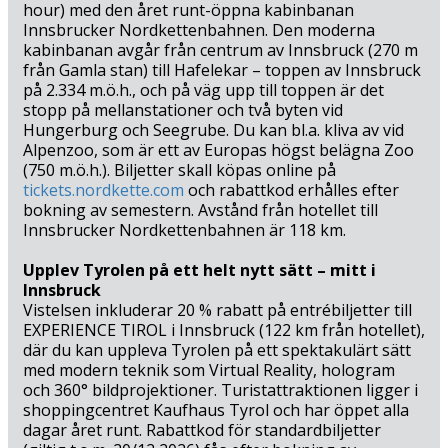
hour) med den året runt-öppna kabinbanan
Innsbrucker Nordkettenbahnen. Den moderna
kabinbanan avgår från centrum av Innsbruck (270 m
från Gamla stan) till Hafelekar – toppen av Innsbruck
på 2.334 m.ö.h., och på väg upp till toppen är det
stopp på mellanstationer och två byten vid
Hungerburg och Seegrube. Du kan bl.a. kliva av vid
Alpenzoo, som är ett av Europas högst belägna Zoo
(750 m.ö.h.). Biljetter skall köpas online på
tickets.nordkette.com
och rabattkod erhålles efter
bokning av semestern. Avstånd från hotellet till
Innsbrucker Nordkettenbahnen är 118 km.
Upplev Tyrolen på ett helt nytt sätt – mitt i
Innsbruck
Vistelsen inkluderar 20 % rabatt på entrébiljetter till
EXPERIENCE TIROL i Innsbruck (122 km från hotellet),
där du kan uppleva Tyrolen på ett spektakulärt sätt
med modern teknik som Virtual Reality, hologram
och 360° bildprojektioner. Turistattraktionen ligger i
shoppingcentret Kaufhaus Tyrol och har öppet alla
dagar året runt. Rabattkod för standardbiljetter