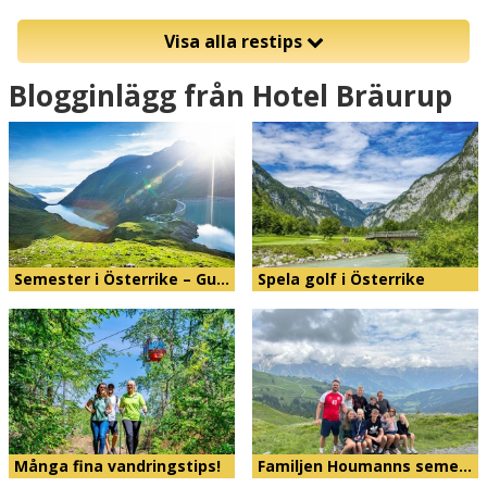
Visa alla restips
Blogginlägg från Hotel Bräurup
Semester i Österrike – Gu…
Spela golf i Österrike
Många fina vandringstips!
Familjen Houmanns seme…