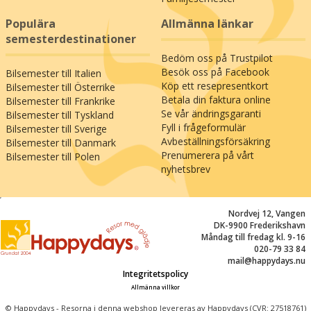
Populära
Allmänna länkar
semesterdestinationer
Bedöm oss på Trustpilot
Besök oss på Facebook
Bilsemester till Italien
Köp ett resepresentkort
Bilsemester till Österrike
Betala din faktura online
Bilsemester till Frankrike
Se vår ändringsgaranti
Bilsemester till Tyskland
Fyll i frågeformulär
Bilsemester till Sverige
Avbeställningsförsäkring
Bilsemester till Danmark
Prenumerera på vårt
Bilsemester till Polen
nyhetsbrev
;
Nordvej 12, Vangen
DK-9900 Frederikshavn
Måndag till fredag kl. 9-16
020-79 33 84
mail@happydays.nu
Integritetspolicy
Allmänna villkor
© Happydays - Resorna i denna webshop levereras av Happydays (CVR: 27518761)