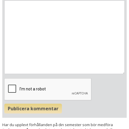
A-5730 Mittersill
Østrig
Din adress
Hitta resvägen
❯
Hotellets GPS-koordinater
E 012&deg; 29.002'
N 47&deg; 16.799'
Publicera kommentar
Har du upplevt förhållanden på din semester som bör medföra