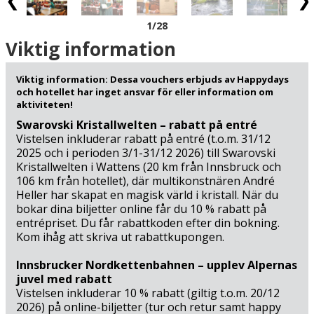
och fiskeområden och på Hotel Bräurup finner du också
1
/28
en välsorterad butik med sportfiskeutrustning – om du
skulle få lust att prova fiskelyckan. Naturupplevelserna
Viktig information
som väntar här vid foten av Österrikes största
nationalpark Hohe Tauern hör också utan tvivel till en av
Viktig information: Dessa vouchers erbjuds av Happydays
kontinentens största: Se fram emot panoramakörturen
och hotellet har inget ansvar för eller information om
över passen mellan Österrikes högsta alptoppar
aktiviteten!
Grossglockner och Grossvenediger. Upplev också de
Swarovski Kristallwelten – rabatt på entré
mäktiga Kaprundammarna, de brusande och
Vistelsen inkluderar rabatt på entré (t.o.m. 31/12
vattenångande Krimmlervattenfallen samt vyerna från
2025 och i perioden 3/1-31/12 2026) till Swarovski
Kristallwelten i Wattens (20 km från Innsbruck och
Kitzbühelalperna, som du enkelt och lätt seglar upp till
106 km från hotellet), där multikonstnären André
via linbanan från Hollersbach (5 km). Se fram emot en
Heller har skapat en magisk värld i kristall. När du
trevlig sommarsemester i Österrike – perfekt också för
bokar dina biljetter online får du 10 % rabatt på
en aktiv vandringssemester!
entrépriset. Du får rabattkoden efter din bokning.
Kom ihåg att skriva ut rabattkupongen.
Innsbrucker Nordkettenbahnen – upplev Alpernas
juvel med rabatt
Vistelsen inkluderar 10 % rabatt (giltig t.o.m. 20/12
2026) på online-biljetter (tur och retur samt happy