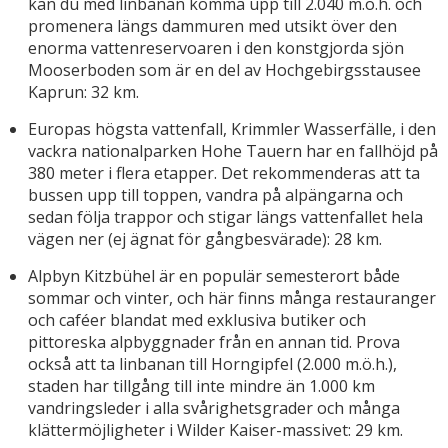
kan du med linbanan komma upp till 2.040 m.ö.h. och
promenera längs dammuren med utsikt över den
enorma vattenreservoaren i den konstgjorda sjön
Mooserboden som är en del av Hochgebirgsstausee
Kaprun: 32 km.
Europas högsta vattenfall, Krimmler Wasserfälle, i den
vackra nationalparken Hohe Tauern har en fallhöjd på
380 meter i flera etapper. Det rekommenderas att ta
bussen upp till toppen, vandra på alpängarna och
sedan följa trappor och stigar längs vattenfallet hela
vägen ner (ej ägnat för gångbesvärade): 28 km.
Alpbyn Kitzbühel är en populär semesterort både
sommar och vinter, och här finns många restauranger
och caféer blandat med exklusiva butiker och
pittoreska alpbyggnader från en annan tid. Prova
också att ta linbanan till Horngipfel (2.000 m.ö.h.),
staden har tillgång till inte mindre än 1.000 km
vandringsleder i alla svårighetsgrader och många
klättermöjligheter i Wilder Kaiser-massivet: 29 km.