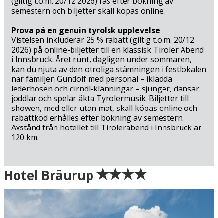
(giltig t.o.m. 20/12 2026) fås efter bokning av
semestern och biljetter skall köpas online.
Prova på en genuin tyrolsk upplevelse
Vistelsen inkluderar 25 % rabatt (giltig t.o.m. 20/12
2026) på online-biljetter till en klassisk Tiroler Abend
i Innsbruck. Året runt, dagligen under sommaren,
kan du njuta av den otroliga stämningen i festlokalen
när familjen Gundolf med personal – iklädda
lederhosen och dirndl-klänningar – sjunger, dansar,
joddlar och spelar äkta Tyrolermusik. Biljetter till
showen, med eller utan mat, skall köpas online och
rabattkod erhålles efter bokning av semestern.
Avstånd från hotellet till Tirolerabend i Innsbruck är
120 km.
Ankomst
Hotel Bräurup
Grön = ankomstdatum är ledig (bokning går att
genomföra direkt).
Gul = ankomstdatum är möjligen ledig (kan bokas mot