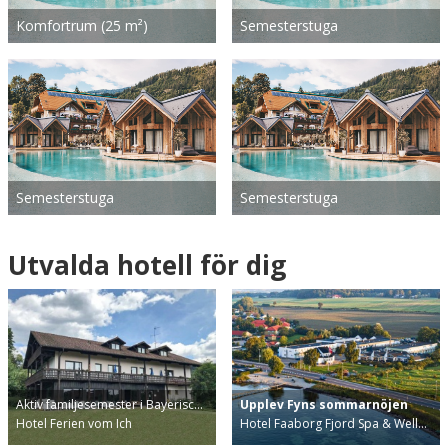
Komfortrum (25 m²)
Semesterstuga
Semesterstuga
Semesterstuga
Utvalda hotell för dig
Aktiv familjesemester i Bayerisc…
Upplev Fyns sommarnöjen
Hotel Ferien vom Ich
Hotel Faaborg Fjord Spa & Well…