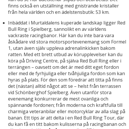
finns också en utställning med gnistrande kristaller
från hela världen och en ädelstensbutik: 53 km.
Inbäddat i Murtaldalens kuperade landskap ligger Red
Bull Ring i Spielberg, sannolikt en av världens
vackraste racingbanor. Här kan du inte bara vara
åskådare vid stora motorsportevenemang som Formel
1, utan även själv uppleva adrenalinkicken bakom
ratten. Med ett brett utbud av körupplevelser kan du
köra på Driving Centre, på själva Red Bull Ring eller i
terrängen – oavsett om det är med ditt eget fordon
eller med de fyrhjuliga eller tvåhjuliga fordon som kan
hyras på plats. För den som föredrar att titta på finns
det (nästan) alltid något att se – helst från terrassen
vid Schönberghof Spielberg. Även utanför stora
evenemang konkurrerar de mest ovanliga och
spännande fordonen; från moderna och kraftfulla till
charmiga veteranbilar eller motorcyklar av alla slag på
banan. Ett tips är att delta i en Red Bull Ring Tour, där
du kan få en titt bakom kulisserna på racingbanan och