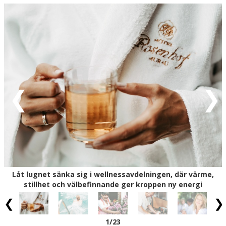
en fridfull, exklusiv miljö. Från hotellets lyxiga
semesterstugor har du direkt tillgång från terrassen till
dammen, men hotellet erbjuder också klassiska rum, så
du kan välja det boende som passar bäst för din
semester. Samtidigt har du fri tillgång till
wellnessområdet med relaxavdelning, ångbad, infraröd
kabin, bastu och uppvärmd utomhuspool, vilket ger ännu
fler möjligheter till avkoppling och välmående.
Området kring Murau i Steiermark är perfekt för både
aktivitet och lugn. Du kan ge dig ut på vandringar genom
gröna skogar och bergslandskap – till exempel upp till
Frauenalpe (10 km) med hisnande panoramautsikt, eller
utforska de natursköna stigarna runt Kreischberg (21
km). Den idylliska Murauer Rundwanderweg följer floden
Mur (700 m från hotellet) och kombinerar natur, ro och
Låt lugnet sänka sig i wellnessavdelningen, där värme,
historiska sevärdheter på ett avslappnat sätt. För
stillhet och välbefinnande ger kroppen ny energi
cyklister är området också perfekt: Murradweg följer
floden genom idylliska landskap, medan Kreischberg
Trails (21 km) och Frauenalpe Tour (10 km) bjuder på
1
/23
uppförsbackar, nedförsbackar och storslagna vyer.