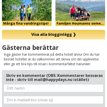
Många fina vandringstips!
Familjen Houmanns seme…
Visa alla blogginlägg
❯
Karta
Gästerna berättar
Inga gäster har kommenterat på detta hotell ännu! Om du har
besökt hotellet är du välkommen att skriva om din upplevelse
eller ge ett bra tips till resan i kommentarfältet härunder.
Skriv en kommentar (OBS: Kommentarer besvaras
inte - skriv till mail@happydays.nu istället)