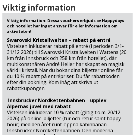
Golfspelare har flera möjligheter att njuta av en runda,
Viktig information
bland annat på Golf Club Murau Kreischberg (6 km), Golf
Club Grebenzen Mariahof (19 km) eller Golfclub Lungau
Viktig information: Dessa vouchers erbjuds av Happydays
(45 km) – alla vackert belägna mitt i det natursköna
och hotellet har inget ansvar för eller information om
landskapet.
aktiviteten!
Swarovski Kristallwelten – rabatt på entré
Förutom den vackra naturen och de många aktiviteterna
Vistelsen inkluderar rabatt på entré (i perioden 3/1-
erbjuder Murau och omgivningarna en mängd kulturella
31/12 2026) till Swarovski Kristallwelten i Wattens (20
km från Innsbruck och 258 km från hotellet), där
och historiska upplevelser. Din historiska stad Murau
multikonstnären André Heller har skapat en magisk
med Schloss Murau och det lokala Brauerei Murau (300
värld i kristall. När du bokar dina biljetter online får
m) andas medeltidscharm och autentisk steirisk kultur,
du 10 % rabatt på entrépriset. Du får rabattkoden
där du kan utforska smala gator och njuta av atmosfären
efter din bokning. Kom ihåg att skriva ut
från en svunnen tid. Motorsportentusiaster kan uppleva
rabattkupongen.
adrenalinet på nära håll vid Red Bull Ring i Spielberg (57
km), där Formel 1, MotoGP och DTM kör – och för dem
Innsbrucker Nordkettenbahnen – upplev
som vill testa själva finns möjlighet till körupplevelser på
Alpernas juvel med rabatt
banan. Naturupplevelserna fortsätter med
Vistelsen inkluderar 10 % rabatt (giltig t.o.m. 20/12
Nockalmstrasse (59 km), där panoramarutter erbjuder
2026) på online-biljetter (tur och retur samt happy
hour) med den året runt-öppna kabinbanan
storslagna vyer, medan Biosphärenpark Nockberge (84
Innsbrucker Nordkettenbahnen. Den moderna
km) lockar med högalpina vandringar och cykling i orörd