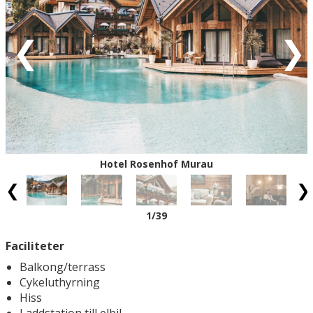
Röd = ankomstdatum är fullbokad.
Vit = ingen ankomst möjlig
Eventuell rabatt är avdragen från de angivna priserna.
Hotel Rosenhof Murau
1
/39
Faciliteter
Balkong/terrass
Cykeluthyrning
Hiss