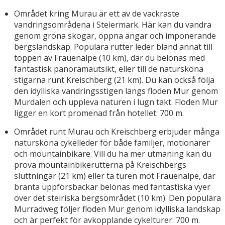
Området kring Murau är ett av de vackraste
vandringsområdena i Steiermark. Här kan du vandra
genom gröna skogar, öppna ängar och imponerande
bergslandskap. Populära rutter leder bland annat till
toppen av Frauenalpe (10 km), där du belönas med
fantastisk panoramautsikt, eller till de natursköna
stigarna runt Kreischberg (21 km). Du kan också följa
den idylliska vandringsstigen längs floden Mur genom
Murdalen och uppleva naturen i lugn takt. Floden Mur
ligger en kort promenad från hotellet: 700 m.
Området runt Murau och Kreischberg erbjuder många
natursköna cykelleder för både familjer, motionärer
och mountainbikare. Vill du ha mer utmaning kan du
prova mountainbikerutterna på Kreischbergs
sluttningar (21 km) eller ta turen mot Frauenalpe, där
branta uppförsbackar belönas med fantastiska vyer
över det steiriska bergsområdet (10 km). Den populära
Murradweg följer floden Mur genom idylliska landskap
och är perfekt för avkopplande cykelturer: 700 m.