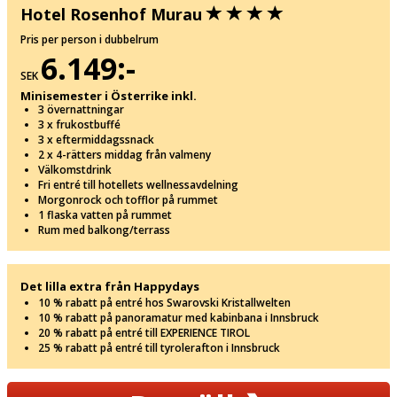
Hotel Rosenhof Murau
Pris per person i dubbelrum
6.149:-
SEK
Minisemester i Österrike inkl.
3 övernattningar
3 x frukostbuffé
3 x eftermiddagssnack
2 x 4-rätters middag från valmeny
Välkomstdrink
Fri entré till hotellets wellnessavdelning
Morgonrock och tofflor på rummet
1 flaska vatten på rummet
Rum med balkong/terrass
Det lilla extra från Happydays
10 % rabatt på entré hos Swarovski Kristallwelten
10 % rabatt på panoramatur med kabinbana i Innsbruck
20 % rabatt på entré till EXPERIENCE TIROL
25 % rabatt på entré till tyrolerafton i Innsbruck