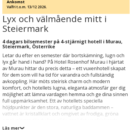
Ankomst
Valfri t.o.m. 13/12 2026.
Lyx och välmående mitt i
Steiermark
4 dagars bilsemester på 4-stjärnigt hotell i Murau,
Steiermark, Österrike
Letar du efter en semester där bortskämning, lugn och
lyx går hand i hand? På Hotel Rosenhof Murau i hjärtat
av Murau hittar du precis detta – ett vuxenhotell skapat
för dem som vill ha tid för varandra och fullständig
avkoppling. Här möts steirisk charm och modern
komfort, och hotellets lugna, eleganta atmosfär ger dig
möjlighet att lämna vardagen hemma och ge dina sinnen
full uppmärksamhet. Ett av hotellets speciella
höjdpunkter är den stora, naturliga baddammen –
vattnet är kristallklart och omgivet av frodiga, gröna
omgivningar där du kan glida ner i det uppfriskande
vattnet, njuta av solen eller låta kvällen sakta passera i
Läs mer
❯