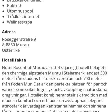
Laddstation till elbil
Rökfritt
Utomhuspool
Trådlöst internet
Wellness/spa
Adress
Roseggerstraße 9
A-8850 Murau
Österrike
Hotellfakta
Hotel Rosenhof Murau är ett 4-stjärnigt hotell beläget i
den charmiga alpstaden Murau i Steiermark, endast 300
meter från stadens historiska centrum och 700 meter
från floden Mur. Det är den perfekta platsen för par och
vänner som söker lugn, lyx och avkoppling i natursköna
omgivningar. Hotellet kombinerar steirisk tradition med
modern komfort och erbjuder en avslappnad, elegant
atmosfär där vardagen kan stanna hemma och sinnena
får full uppmärksamhet. Det är en plats för wellness,