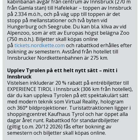
kabinbanan avgår från centrum av Innsbruck (270 m
natur. För spektakulära vyer kan du besöka Dachstein
från Gamla stan) till Hafelekar – toppen av Innsbruck
Sky Walk (107 km) och uppleva den imponerande
på 2.334 m.ö.h., och på väg upp till toppen är det
Dachstein-glaciären, eller utforska de magiska
stopp på mellanstationer och två byten vid
isgrottorna i Eisriesenwelt (109 km). Vill du ha kulturella
Hungerburg och Seegrube. Du kan bl.a. kliva av vid
och historiska upplevelser kombinerat med mysiga
Alpenzoo, som är ett av Europas högst belägna Zoo
kaféer och stadsliv, väntar de steiriska städerna Graz
(750 m.ö.h.). Biljetter skall köpas online
(131 km) och Salzburg (153 km), medan de idylliska
på
tickets.nordkette.com
och rabattkod erhålles efter
UNESCO-städerna Hallstatt (143 km) och Obertraun (155
bokning av semestern. Avstånd från hotellet till
Innsbrucker Nordkettenbahnen är 275 km.
km) erbjuder både natursköna omgivningar och
autentiskt kulturarv.
Upplev Tyrolen på ett helt nytt sätt – mitt i
Innsbruck
Med Hotel Rosenhof Murau får du en semester där
Vistelsen inkluderar 20 % rabatt på entrébiljetter till
omvårdnad, wellness, aktiv upplevelse och naturskönt
EXPERIENCE TIROL i Innsbruck (306 km från hotellet),
lugn förenas i perfekt balans. Oavsett om du vill simma i
där du kan uppleva Tyrolen på ett spektakulärt sätt
den naturliga dammen eller i poolen, koppla av i
med modern teknik som Virtual Reality, hologram
wellnessområdet, vandra i bergen, cykla längs floden
och 360° bildprojektioner. Turistattraktionen ligger i
eller uppleva kultur och historia, lovar hotellet en
shoppingcentret Kaufhaus Tyrol och har öppet alla
vuxensemester med tid för avkoppling, närvaro och
dagar året runt. Rabattkod för standardbiljetter
(giltig t.o.m. 20/12 2026) fås efter bokning av
förnyad energi.
semestern och biljetter skall köpas online.