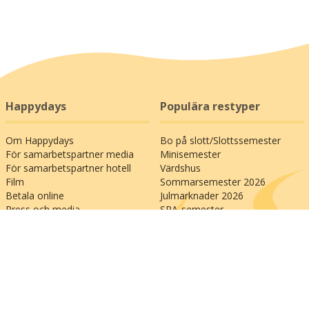
Happydays
Populära restyper
Om Happydays
Bo på slott/Slottssemester
För samarbetspartner media
Minisemester
För samarbetspartner hotell
Värdshus
Film
Sommarsemester 2026
Betala online
Julmarknader 2026
Press och media
SPA-semester
Kontakta oss
Storstadssemester
Familjesemester
Populära
Allmänna länkar
semesterdestinationer
Bedöm oss på Trustpilot