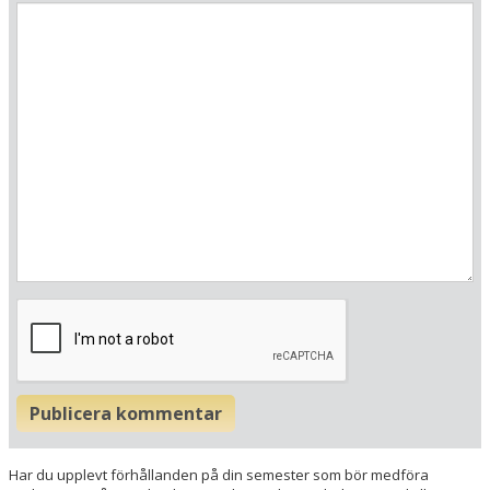
Här ligger hotellet
Visa alla Happydays hotell i Österrike
Publicera kommentar
Flygplatser
Museer
Har du upplevt förhållanden på din semester som bör medföra
Radie runt hotellet: