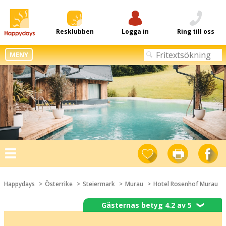
Resklubben
Logga in
Ring till oss
MENY
Toggle
navigation
Happydays
Österrike
Steiermark
Murau
Hotel Rosenhof Murau
Gästernas betyg 4.2 av 5
❯