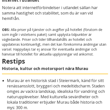
Internet i utlandet
Notera att internetförbindelser i utlandet sällan har
samma hastighet och stabilitet, som du är van vid
hemifrån.
OBS:
Alla priser på tjänster och avgifter på hotellet (förutom de
som ingår i vistelsens paket) samt upplysta tidpunkter är
vägledande. Priser och tider tillhandahålls av hotellet och
uppdateras kontinuerligt, men det kan förekomma ändringar utan
varsel. Happydays tar ej ansvar för eventuella ändringar och
hänvisar till hotellet för aktuella upplysningar vid ankomst.
Restips
Historia, kultur och motorsport nära Murau
Murau är en historisk stad i Steiermark, känd för sitt
renässansslott, bryggeri och medeltidscharm. Staden
omges av vackra landskap, idealiska för vandring och
naturupplevelser. Med kulturella sevärdheter och
lokala traditioner erbjuder Murau både historia och
mys: 300 m.