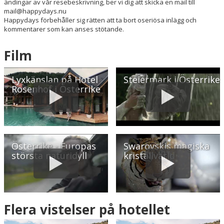
ändingar av vår resebeskrivning, ber vi dig att skicka en mail till
mail@happydays.nu
Happydays förbehåller sig rätten att ta bort oseriösa inlägg och
Hitta vägen till hotellet
kommentarer som kan anses stötande.
Hotel Rosenhof Murau
Roseggerstraße 9
Film
A-8850 Murau
Østrig
Lyxkänslan på Hotel
Steiermark i Österrike
Rosenhof i Österrike
Din adress
Hitta resvägen
❯
Österrike - Europas
Swarovskis magiska
Hotellets GPS-koordinater
största naturidyll
kristallvärld
E 014&deg; 10.201'
N 47&deg; 6.947'
Flera vistelser på hotellet