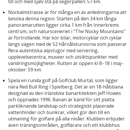
till och med själv stå på segerpallen: 57 km.
Nockalmstrasse är för många en av anledningarna att
besöka denna region. Starten på den 34 km långa
panoramarutten ligger cirka 1 km från Innerkrems
centrum, och natursceneriet i "The Nocky Mountains"
är förtrollande. Här kör bilar, motorcyklar och cyklar
längs vägen med de 52 hårnålskurvorna som passerar
flera autentiska alpstugor med servering,
upplevelsecentra, museer och utsiktspunkter med
vandringsmöjligheter. Rutten är öppen kl 8–18 i maj–
oktober: 59 km.
Spela en runda golf på Golfclub Murtal, som ligger
nära Red Bull Ring i Spielberg. Det är en 18-hålsbana
designad av den irländske banarkitekten Jeff Howes
och öppnades 1996. Banan är känd för sitt platta
parkliknande landskap och strategiskt placerade
vattenhinder och bunkrar, vilket gör den till en
utmaning för golfare på alla nivåer. Klubben erbjuder
även träningsområden, golflärare och ett klubbhus