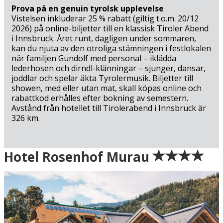
Prova på en genuin tyrolsk upplevelse
Vistelsen inkluderar 25 % rabatt (giltig t.o.m. 20/12
2026) på online-biljetter till en klassisk Tiroler Abend
i Innsbruck. Året runt, dagligen under sommaren,
kan du njuta av den otroliga stämningen i festlokalen
när familjen Gundolf med personal – iklädda
lederhosen och dirndl-klänningar – sjunger, dansar,
joddlar och spelar äkta Tyrolermusik. Biljetter till
showen, med eller utan mat, skall köpas online och
rabattkod erhålles efter bokning av semestern.
Avstånd från hotellet till Tirolerabend i Innsbruck är
326 km.
Ankomst
Hotel Rosenhof Murau
Grön = ankomstdatum är ledig (bokning går att
genomföra direkt).
Gul = ankomstdatum är möjligen ledig (kan bokas mot
förfrågan - vi återkommer med definitiv
bokningsbekräftelse).