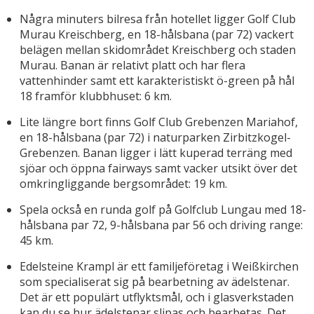
Några minuters bilresa från hotellet ligger Golf Club
Murau Kreischberg, en 18-hålsbana (par 72) vackert
belägen mellan skidområdet Kreischberg och staden
Murau. Banan är relativt platt och har flera
vattenhinder samt ett karakteristiskt ö-green på hål
18 framför klubbhuset: 6 km.
Lite längre bort finns Golf Club Grebenzen Mariahof,
en 18-hålsbana (par 72) i naturparken Zirbitzkogel-
Grebenzen. Banan ligger i lätt kuperad terräng med
sjöar och öppna fairways samt vacker utsikt över det
omkringliggande bergsområdet: 19 km.
Spela också en runda golf på Golfclub Lungau med 18-
hålsbana par 72, 9-hålsbana par 56 och driving range:
45 km.
Edelsteine Krampl är ett familjeföretag i Weißkirchen
som specialiserat sig på bearbetning av ädelstenar.
Det är ett populärt utflyktsmål, och i glasverkstaden
kan du se hur ädelstenar slipas och bearbetas. Det