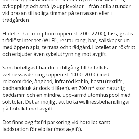
avkoppling och små lyxupplevelser – från stilla stunder
vid brasan till soliga timmar på terrassen eller i
trädgården.
Hotellet har reception (öppen kl. 7.00–22.00), hiss, gratis
trådlöst internet (Wi-Fi), restaurang, bar, sällskapsrum
med öppen spis, terrass och trädgård. Hotellet är rökfritt
och erbjuder även cykeluthyrning mot avgift.
Som hotellgäst har du fri tillgång till hotellets
wellnessavdelning (öppen kl. 14.00-20.00) med
relaxområde, ångbad, infraröd kabin, bastu (textilfri,
badhandduk är dock tillåten), en 700 m² stor naturlig
baddamm och en mindre, uppvärmd utomhuspool med
solstolar. Det är möjligt att boka wellnessbehandlingar
på hotellet mot avgift.
Det finns avgiftsfri parkering vid hotellet samt
laddstation för elbilar (mot avgift).